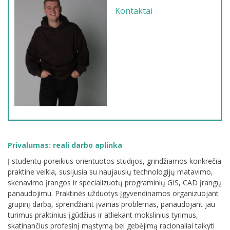
Kontaktai
Privalumas: reali darbo aplinka
Į studentų poreikius orientuotos studijos, grindžiamos konkrečia
praktine veikla, susijusia su naujausių technologijų matavimo,
skenavimo įrangos ir specializuotų programinių GIS, CAD įrangų
panaudojimu. Praktinės užduotys įgyvendinamos organizuojant
grupinį darbą, sprendžiant įvairias problemas, panaudojant jau
turimus praktinius įgūdžius ir atliekant mokslinius tyrimus,
skatinančius profesinį mąstymą bei gebėjimą racionaliai taikyti