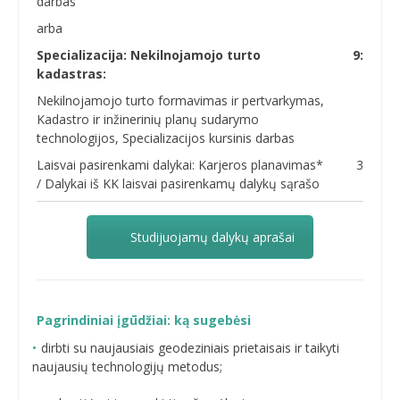
darbas
arba
Specializacija: Nekilnojamojo turto
9:
kadastras:
Nekilnojamojo turto formavimas ir pertvarkymas,
Kadastro ir inžinerinių planų sudarymo
technologijos, Specializacijos kursinis darbas
Laisvai pasirenkami dalykai: Karjeros planavimas*
3
/ Dalykai iš KK laisvai pasirenkamų dalykų sąrašo
Studijuojamų dalykų aprašai
Pagrindiniai įgūdžiai: ką sugebėsi
dirbti su naujausiais geodeziniais prietaisais ir taikyti
naujausių technologijų metodus;