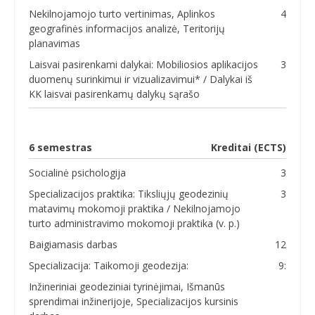
Nekilnojamojo turto vertinimas, Aplinkos
4
geografinės informacijos analizė, Teritorijų
planavimas
Laisvai pasirenkami dalykai: Mobiliosios aplikacijos
3
duomenų surinkimui ir vizualizavimui* / Dalykai iš
KK laisvai pasirenkamų dalykų sąrašo
6 semestras
Kreditai (ECTS)
Socialinė psichologija
3
Specializacijos praktika: Tiksliųjų geodezinių
3
matavimų mokomoji praktika / Nekilnojamojo
turto administravimo mokomoji praktika (v. p.)
Baigiamasis darbas
12
Specializacija: Taikomoji geodezija:
9:
Inžineriniai geodeziniai tyrinėjimai, Išmanūs
sprendimai inžinerijoje, Specializacijos kursinis