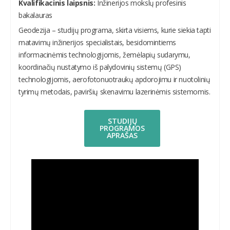
Kvalifikacinis laipsnis:
Inžinerijos mokslų profesinis
bakalauras
Geodezija – studijų programa, skirta visiems, kurie siekia tapti
matavimų inžinerijos specialistais, besidomintiems
informacinėmis technologijomis, žemėlapių sudarymu,
koordinačių nustatymo iš palydovinių sistemų (GPS)
technologijomis, aerofotonuotraukų apdorojimu ir nuotolinių
tyrimų metodais, paviršių skenavimu lazerinėmis sistemomis.
STUDIJŲ
PROGRAMOS
APRAŠAS