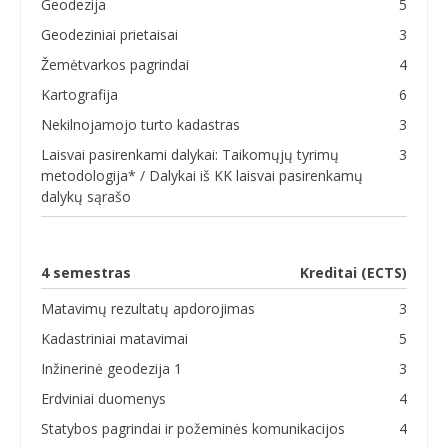
Geodezija
5
Geodeziniai prietaisai
3
Žemėtvarkos pagrindai
4
Kartografija
6
Nekilnojamojo turto kadastras
3
Laisvai pasirenkami dalykai: Taikomųjų tyrimų
3
metodologija* / Dalykai iš KK laisvai pasirenkamų
dalykų sąrašo
4 semestras
Kreditai (ECTS)
Matavimų rezultatų apdorojimas
3
Kadastriniai matavimai
5
Inžinerinė geodezija 1
3
Erdviniai duomenys
4
Statybos pagrindai ir požeminės komunikacijos
4