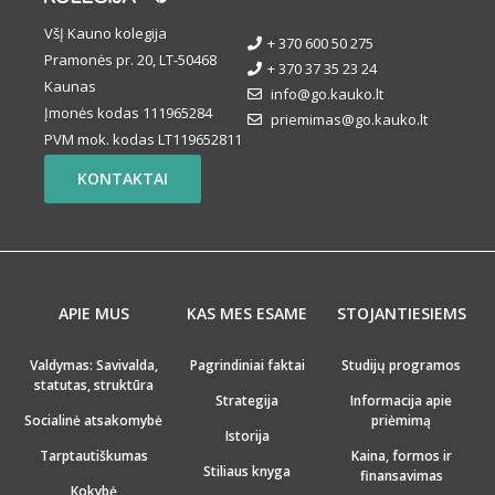
VšĮ Kauno kolegija
+ 370 600 50 275
Pramonės pr. 20, LT-50468
+ 370 37 35 23 24
Kaunas
info@go.kauko.lt
Įmonės kodas 111965284
priemimas@go.kauko.lt
PVM mok. kodas LT119652811
KONTAKTAI
APIE MUS
KAS MES ESAME
STOJANTIESIEMS
Valdymas: Savivalda,
Pagrindiniai faktai
Studijų programos
statutas, struktūra
Strategija
Informacija apie
Socialinė atsakomybė
priėmimą
Istorija
Tarptautiškumas
Kaina, formos ir
Stiliaus knyga
finansavimas
Kokybė