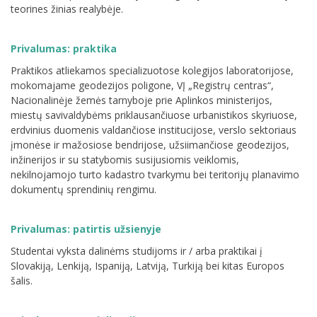
teorines žinias realybėje.
Privalumas: praktika
Praktikos atliekamos specializuotose kolegijos laboratorijose,
mokomajame geodezijos poligone, VĮ „Registrų centras“,
Nacionalinėje žemės tarnyboje prie Aplinkos ministerijos,
miestų savivaldybėms priklausančiuose urbanistikos skyriuose,
erdvinius duomenis valdančiose institucijose, verslo sektoriaus
įmonėse ir mažosiose bendrijose, užsiimančiose geodezijos,
inžinerijos ir su statybomis susijusiomis veiklomis,
nekilnojamojo turto kadastro tvarkymu bei teritorijų planavimo
dokumentų sprendinių rengimu.
Privalumas: patirtis užsienyje
Studentai vyksta dalinėms studijoms ir / arba praktikai į
Slovakiją, Lenkiją, Ispaniją, Latviją, Turkiją bei kitas Europos
šalis.