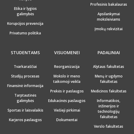
Profesinis bakalauras
Etika ir lygios
galimybės
Apsilankymai
moksleiviams
Korupcijos prevencija
Įmokų rekvizitai
Privatumo politika
STUDENTAMS
VISUOMENEI
PADALINIAI
Tvarkaraščiai
Reorganizacija
Alytaus fakultetas
Studijų procesas
Mokslo ir meno
Menų ir ugdymo
taikomoji veikla
fakultetas
Finansinė informacija
Prekės ir paslaugos
Medicinos fakultetas
Tarptautinės
galimybės
Edukacinės paslaugos
Informatikos,
inžinerijos ir
Sportas ir laisvalaikis
Viešieji pirkimai
technologijų
fakultetas
Karjeros paslaugos
Dokumentai
Verslo fakultetas