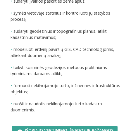
sudaryti įvairios paskirties žemėlapius;
žymėti vietovėje statinius ir kontroliuoti jų statybos
procesą;
sudaryti geodezinius ir topografinius planus, atlikti
kadastrinius matavimus;
modeliuoti erdvinį paviršių GIS, CAD technologijomis,
atliekant duomenų analizę;
taikyti kosminės geodezijos metodus praktiniams
tyriminiams darbams atlikti;
formuoti nekilnojamojo turto, inžinerinės infrastruktūros
objektus;
ruošti ir naudotis nekilnojamojo turto kadastro
duomenimis.
IŠORINIO VERTINIMO IŠVADOS IR PAŽANGOS