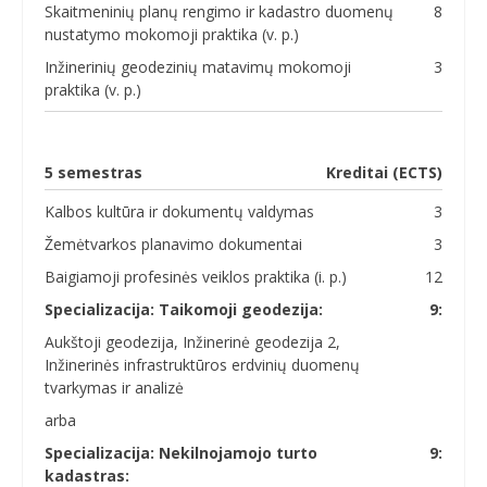
Skaitmeninių planų rengimo ir kadastro duomenų
8
nustatymo mokomoji praktika (v. p.)
Inžinerinių geodezinių matavimų mokomoji
3
praktika (v. p.)
5 semestras
Kreditai (ECTS)
Kalbos kultūra ir dokumentų valdymas
3
Žemėtvarkos planavimo dokumentai
3
Baigiamoji profesinės veiklos praktika (i. p.)
12
Specializacija: Taikomoji geodezija:
9:
Aukštoji geodezija, Inžinerinė geodezija 2,
Inžinerinės infrastruktūros erdvinių duomenų
tvarkymas ir analizė
arba
Specializacija: Nekilnojamojo turto
9:
kadastras: