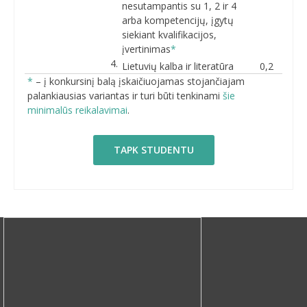
nesutampantis su 1, 2 ir 4
arba kompetencijų, įgytų
siekiant kvalifikacijos,
įvertinimas
*
Lietuvių kalba ir literatūra
0,2
*
– į konkursinį balą įskaičiuojamas stojančiajam
palankiausias variantas ir turi būti tenkinami
šie
minimalūs reikalavimai
.
TAPK STUDENTU