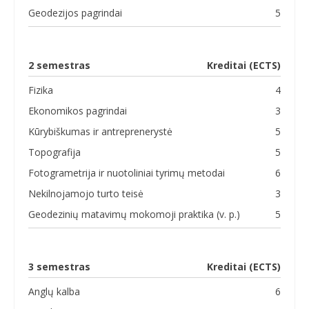
Geodezijos pagrindai
5
2 semestras
Kreditai (ECTS)
Fizika
4
Ekonomikos pagrindai
3
Kūrybiškumas ir antreprenerystė
5
Topografija
5
Fotogrametrija ir nuotoliniai tyrimų metodai
6
Nekilnojamojo turto teisė
3
Geodezinių matavimų mokomoji praktika (v. p.)
5
3 semestras
Kreditai (ECTS)
Anglų kalba
6