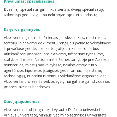
Privalumas: specializacijos
Būsimieji specialistai gali rinktis vieną iš dviejų specializacijų –
taikomąją geodeziją arba nekilnojamojo turto kadastrą.
Karjeros galimybės
Absolventai gali dirbti inžinieriais-geodezininkais, matininkais,
teritorijų planavimo dokumentų rengėjais įvairiose valstybinėse
ir privačiose geodezijos, kartografijos ir kadastro darbus
atliekančiose įmonėse; projektavimo, inžinerinio tyrinėjimo,
statybos firmose; Nacionalinėje žemės tarnyboje prie Aplinkos
ministerijos; miestų savivaldybėse; nekilnojamojo turto
agentūrose; hipotekos įstaigose; geoinformacinių sistemų
technologijų, nuotolinius tyrimus vykdančiose organizacijose.
Absolventai profesinės veiklos vystymui gali steigti individualias
įmones, akcines bendroves.
Studijų tęstinumas
Absolventai studijas gali tęsti Vytauto Didžiojo universitete,
Vilniaus universitete, Vilniaus Gedimino technikos universitete