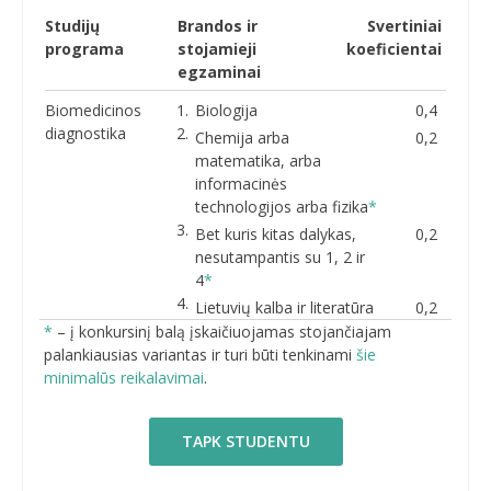
Studijų
Brandos ir
Svertiniai
programa
stojamieji
koeficientai
egzaminai
Biomedicinos
Biologija
0,4
diagnostika
Chemija arba
0,2
matematika, arba
informacinės
technologijos arba fizika
*
Bet kuris kitas dalykas,
0,2
nesutampantis su 1, 2 ir
4
*
Lietuvių kalba ir literatūra
0,2
*
– į konkursinį balą įskaičiuojamas stojančiajam
palankiausias variantas ir turi būti tenkinami
šie
minimalūs reikalavimai
.
TAPK STUDENTU