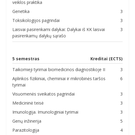
veiklos praktika
Genetika
3
Toksikologijos pagrindai
3
Laisvai pasirenkami dalykai: Dalykai iš KK laisvai
3
pasirenkamų dalykų sąrašo
5 semestras
Kreditai (ECTS)
Taikomieji tyrimai biomedicinos diagnostikoje II
3
Aplinkos fizikiniai, cheminiai ir mikrobinės taršos
6
tyrimai
Visuomenės sveikatos pagrindai
3
Medicininė teisė
3
Imunologija. Imunologiniai tyrimai
3
Genų inžinerija
5
Parazitologija
4