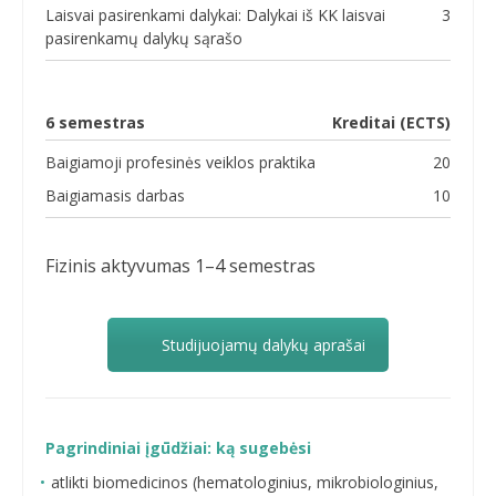
Laisvai pasirenkami dalykai: Dalykai iš KK laisvai
3
pasirenkamų dalykų sąrašo
6 semestras
Kreditai (ECTS)
Baigiamoji profesinės veiklos praktika
20
Baigiamasis darbas
10
Fizinis aktyvumas 1–4 semestras
Studijuojamų dalykų aprašai
Pagrindiniai įgūdžiai: ką sugebėsi
atlikti biomedicinos (hematologinius, mikrobiologinius,