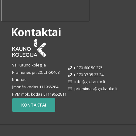
Kontaktai
VšĮ Kauno kolegija
+ 370 600 50 275
Pramonės pr. 20, LT-50468
+ 370 37 35 23 24
Kaunas
info@go.kauko.lt
Įmonės kodas 111965284
priemimas@go.kauko.lt
PVM mok. kodas LT119652811
KONTAKTAI