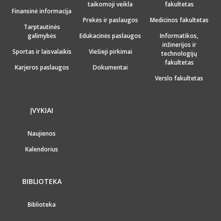
taikomoji veikla
fakultetas
Finansinė informacija
Prekės ir paslaugos
Medicinos fakultetas
Tarptautinės
galimybės
Edukacinės paslaugos
Informatikos,
inžinerijos ir
Sportas ir laisvalaikis
Viešieji pirkimai
technologijų
fakultetas
Karjeros paslaugos
Dokumentai
Verslo fakultetas
ĮVYKIAI
Naujienos
Kalendorius
BIBLIOTEKA
Biblioteka