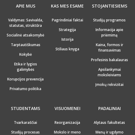
APIE MUS
KAS MES ESAME
STOJANTIESIEMS
Valdymas: Savivalda,
Pagrindiniai faktai
Studijų programos
statutas, struktūra
Strategija
Informacija apie
Socialinė atsakomybė
priėmimą
Istorija
Tarptautiškumas
Kaina, formos ir
Stiliaus knyga
finansavimas
Kokybė
Profesinis bakalauras
Etika ir lygios
galimybės
Apsilankymai
moksleiviams
Korupcijos prevencija
Įmokų rekvizitai
Privatumo politika
STUDENTAMS
VISUOMENEI
PADALINIAI
Tvarkaraščiai
Reorganizacija
Alytaus fakultetas
Studijų procesas
Mokslo ir meno
Menų ir ugdymo