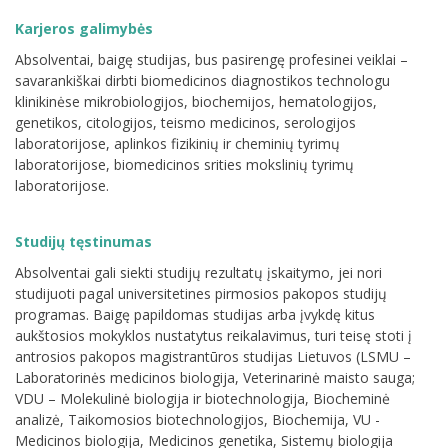
Karjeros galimybės
Absolventai, baigę studijas, bus pasirengę profesinei veiklai –
savarankiškai dirbti biomedicinos diagnostikos technologu
klinikinėse mikrobiologijos, biochemijos, hematologijos,
genetikos, citologijos, teismo medicinos, serologijos
laboratorijose, aplinkos fizikinių ir cheminių tyrimų
laboratorijose, biomedicinos srities mokslinių tyrimų
laboratorijose.
Studijų tęstinumas
Absolventai gali siekti studijų rezultatų įskaitymo, jei nori
studijuoti pagal universitetines pirmosios pakopos studijų
programas. Baigę papildomas studijas arba įvykdę kitus
aukštosios mokyklos nustatytus reikalavimus, turi teisę stoti į
antrosios pakopos magistrantūros studijas Lietuvos (LSMU –
Laboratorinės medicinos biologija, Veterinarinė maisto sauga;
VDU – Molekulinė biologija ir biotechnologija, Biocheminė
analizė, Taikomosios biotechnologijos, Biochemija, VU -
Medicinos biologija, Medicinos genetika, Sistemų biologija