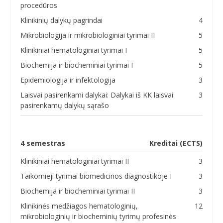
procedūros
Klinikinių dalykų pagrindai
4
Mikrobiologija ir mikrobiologiniai tyrimai II
5
Klinikiniai hematologiniai tyrimai I
5
Biochemija ir biocheminiai tyrimai I
5
Epidemiologija ir infektologija
3
Laisvai pasirenkami dalykai: Dalykai iš KK laisvai
3
pasirenkamų dalykų sąrašo
4 semestras
Kreditai (ECTS)
Klinikiniai hematologiniai tyrimai II
3
Taikomieji tyrimai biomedicinos diagnostikoje I
3
Biochemija ir biocheminiai tyrimai II
3
Klinikinės medžiagos hematologinių,
12
mikrobiologinių ir biocheminių tyrimų profesinės