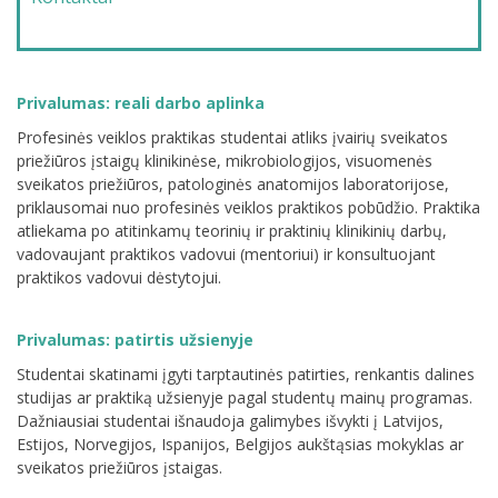
Privalumas: reali darbo aplinka
Profesinės veiklos praktikas studentai atliks įvairių sveikatos
priežiūros įstaigų klinikinėse, mikrobiologijos, visuomenės
sveikatos priežiūros, patologinės anatomijos laboratorijose,
priklausomai nuo profesinės veiklos praktikos pobūdžio. Praktika
atliekama po atitinkamų teorinių ir praktinių klinikinių darbų,
vadovaujant praktikos vadovui (mentoriui) ir konsultuojant
praktikos vadovui dėstytojui.
Privalumas: patirtis užsienyje
Studentai skatinami įgyti tarptautinės patirties, renkantis dalines
studijas ar praktiką užsienyje pagal studentų mainų programas.
Dažniausiai studentai išnaudoja galimybes išvykti į Latvijos,
Estijos, Norvegijos, Ispanijos, Belgijos aukštąsias mokyklas ar
sveikatos priežiūros įstaigas.