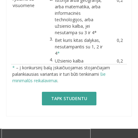
Istorija arba geografija,
0,2
visuomene
arba matematika, arba
informacinės
technologijos, arba
užsienio kalba, jei
nesutampa su 3 ir 4*
Bet kuris kitas dalykas,
0,2
nesutampantis su 1, 2 ir
4
*
Užsienio kalba
0,2
*
– į konkursinį balą įskaičiuojamas stojančiajam
palankiausias variantas ir turi būti tenkinami
šie
minimalūs reikalavimai
.
TAPK STUDENTU