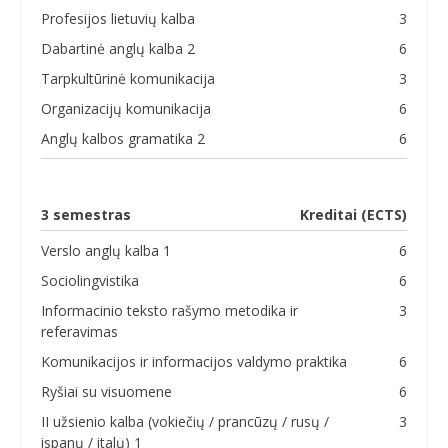
Profesijos lietuvių kalba
3
Dabartinė anglų kalba 2
6
Tarpkultūrinė komunikacija
3
Organizacijų komunikacija
6
Anglų kalbos gramatika 2
6
3 semestras
Kreditai (ECTS)
Verslo anglų kalba 1
6
Sociolingvistika
6
Informacinio teksto rašymo metodika ir
3
referavimas
Komunikacijos ir informacijos valdymo praktika
6
Ryšiai su visuomene
6
II užsienio kalba (vokiečių / prancūzų / rusų /
3
ispanų / italų) 1