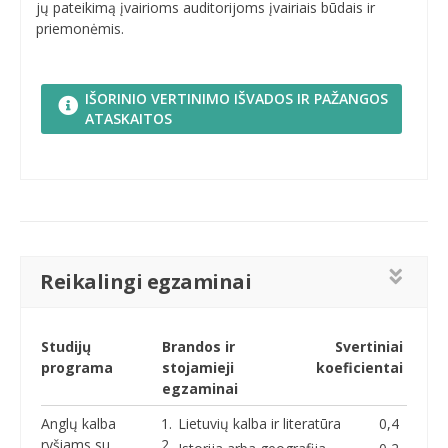
jų pateikimą įvairioms auditorijoms įvairiais būdais ir
priemonėmis.
IŠORINIO VERTINIMO IŠVADOS IR PAŽANGOS
ATASKAITOS
Reikalingi egzaminai
Studijų
Brandos ir
Svertiniai
programa
stojamieji
koeficientai
egzaminai
Anglų kalba
Lietuvių kalba ir literatūra
0,4
ryšiams su