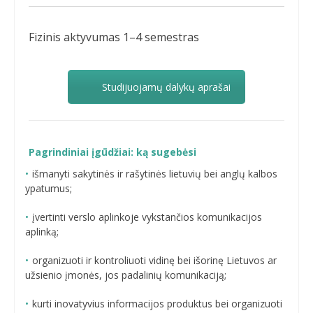
Fizinis aktyvumas 1–4 semestras
Studijuojamų dalykų aprašai
Pagrindiniai įgūdžiai: ką sugebėsi
išmanyti sakytinės ir rašytinės lietuvių bei anglų kalbos
ypatumus;
įvertinti verslo aplinkoje vykstančios komunikacijos
aplinką;
organizuoti ir kontroliuoti vidinę bei išorinę Lietuvos ar
užsienio įmonės, jos padalinių komunikaciją;
kurti inovatyvius informacijos produktus bei organizuoti