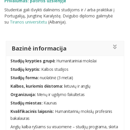
Privalumas: patirtis užsienyje
Studentai gali išvykti dalinėms studijoms ir / arba praktikai į
Portugaliją, Jungtinę Karalystę. Dvigubo diplomo galimybė
su
Tiranos universitetu
(Albanija).
Bazinė informacija
Studijų krypties grupė:
Humanitariniai mokslai
Studijų kryptis:
Kalbos studijos
Studijų forma:
nuolatinė (3 metai)
Kalbos, kuriomis dėstoma:
lietuvių ir anglų
Organizuoja:
Menų ir ugdymo fakultetas
Studijų miestas:
Kaunas
Kvalifikacinis laipsnis:
Humanitarinių mokslų profesinis
bakalauras
Anglų kalba ryšiams su visuomene – studijų programa, skirta