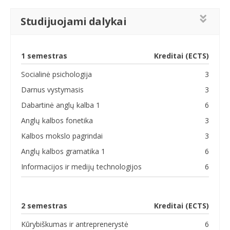
Studijuojami dalykai
1 semestras
Kreditai (ECTS)
Socialinė psichologija
3
Darnus vystymasis
3
Dabartinė anglų kalba 1
6
Anglų kalbos fonetika
3
Kalbos mokslo pagrindai
3
Anglų kalbos gramatika 1
6
Informacijos ir medijų technologijos
6
2 semestras
Kreditai (ECTS)
Kūrybiškumas ir antreprenerystė
6