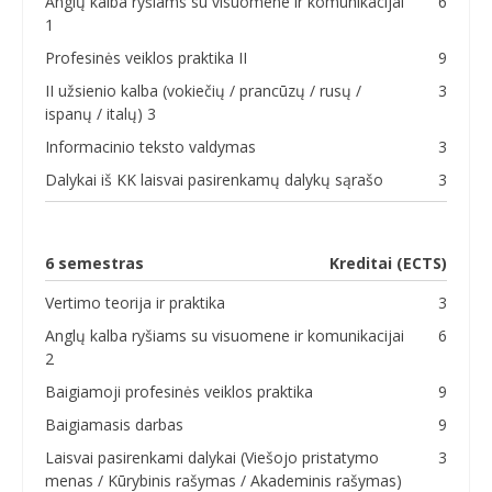
Anglų kalba ryšiams su visuomene ir komunikacijai
6
1
Profesinės veiklos praktika II
9
II užsienio kalba (vokiečių / prancūzų / rusų /
3
ispanų / italų) 3
Informacinio teksto valdymas
3
Dalykai iš KK laisvai pasirenkamų dalykų sąrašo
3
6 semestras
Kreditai (ECTS)
Vertimo teorija ir praktika
3
Anglų kalba ryšiams su visuomene ir komunikacijai
6
2
Baigiamoji profesinės veiklos praktika
9
Baigiamasis darbas
9
Laisvai pasirenkami dalykai (Viešojo pristatymo
3
menas / Kūrybinis rašymas / Akademinis rašymas)