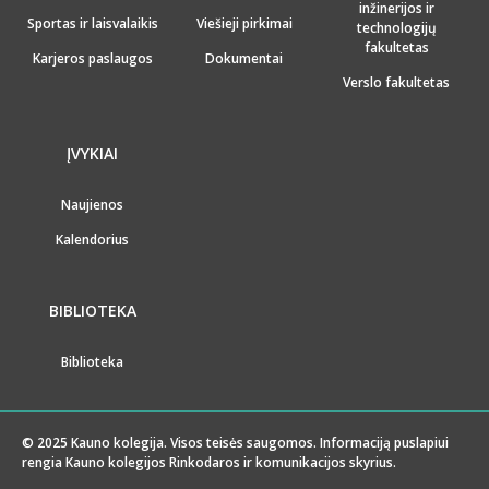
inžinerijos ir
Sportas ir laisvalaikis
Viešieji pirkimai
technologijų
fakultetas
Karjeros paslaugos
Dokumentai
Verslo fakultetas
ĮVYKIAI
Naujienos
Kalendorius
BIBLIOTEKA
Biblioteka
© 2025 Kauno kolegija. Visos teisės saugomos. Informaciją puslapiui
rengia Kauno kolegijos Rinkodaros ir komunikacijos skyrius.