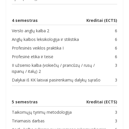
4 semestras
Kreditai (ECTS)
Verslo anglų kalba 2
6
Anglų kalbos leksikologija ir stilistika
6
Profesinės veiklos praktika I
6
Profesinė etika ir teisė
6
II užsienio kalba (vokiečių / prancūzų / rusų /
3
ispanų / italų) 2
Dalykai iš KK laisvai pasirenkamų dalykų sąrašo
3
5 semestras
Kreditai (ECTS)
Taikomųjų tyrimų metodologija
3
Tiriamasis darbas
3