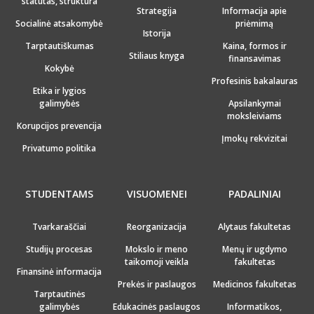
statutas, struktūra
Strategija
Informacija apie
Socialinė atsakomybė
priėmimą
Istorija
Tarptautiškumas
Kaina, formos ir
Stiliaus knyga
finansavimas
Kokybė
Profesinis bakalauras
Etika ir lygios
galimybės
Apsilankymai
moksleiviams
Korupcijos prevencija
Įmokų rekvizitai
Privatumo politika
STUDENTAMS
VISUOMENEI
PADALINIAI
Tvarkaraščiai
Reorganizacija
Alytaus fakultetas
Studijų procesas
Mokslo ir meno
Menų ir ugdymo
taikomoji veikla
fakultetas
Finansinė informacija
Prekės ir paslaugos
Medicinos fakultetas
Tarptautinės
galimybės
Edukacinės paslaugos
Informatikos,