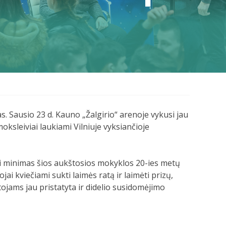
s. Sausio 23 d. Kauno „Žalgirio“ arenoje vykusi jau
ksleiviai laukiami Vilniuje vyksiančioje
gi minimas šios aukštosios mokyklos 20-ies metų
ai kviečiami sukti laimės ratą ir laimėti prizų,
jams jau pristatyta ir didelio susidomėjimo