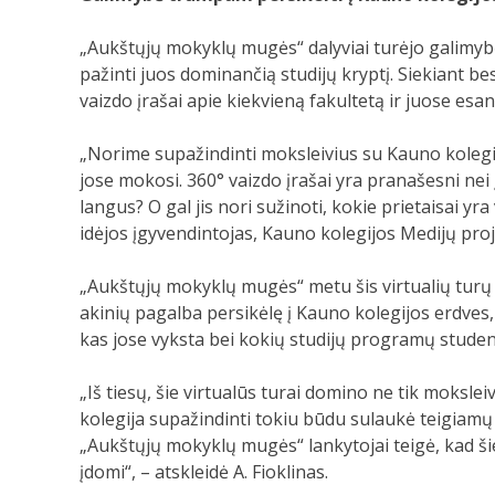
„Aukštųjų mokyklų mugės“ dalyviai turėjo galimyb
pažinti juos dominančią studijų kryptį. Siekiant b
vaizdo įrašai apie kiekvieną fakultetą ir juose esa
„Norime supažindinti moksleivius su Kauno kolegija,
jose mokosi. 360° vaizdo įrašai yra pranašesni nei 
langus? O gal jis nori sužinoti, kokie prietaisai yr
idėjos įgyvendintojas, Kauno kolegijos Medijų pro
„Aukštųjų mokyklų mugės“ metu šis virtualių turų st
akinių pagalba persikėlę į Kauno kolegijos erdves, m
kas jose vyksta bei kokių studijų programų studen
„Iš tiesų, šie virtualūs turai domino ne tik moksle
kolegija supažindinti tokiu būdu sulaukė teigiamų a
„Aukštųjų mokyklų mugės“ lankytojai teigė, kad šie 
įdomi“, – atskleidė A. Fioklinas.