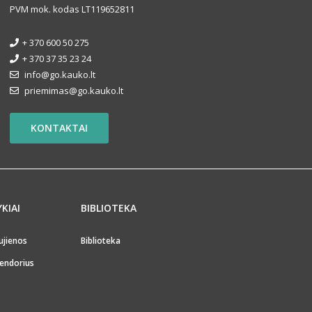
PVM mok. kodas LT119652811
+ 370 600 50 275
+ 370 37 35 23 24
info@go.kauko.lt
priemimas@go.kauko.lt
KONTAKTAI
YKIAI
BIBLIOTEKA
ujienos
Biblioteka
endorius