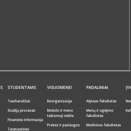
MS
STUDENTAMS
VISUOMENEI
PADALINIAI
ĮV
Tvarkaraščiai
Reorganizacija
Alytaus fakultetas
Na
Studijų procesas
Mokslo ir meno
Menų ir ugdymo
Kal
taikomoji veikla
fakultetas
Finansinė informacija
Prekės ir paslaugos
Medicinos fakultetas
Tarptautinės