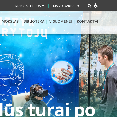
MANO STUDIJOS
MANO DARBAS
|
|
MOKSLAS
BIBLIOTEKA
VISUOMENEI
KONTAKTAI
lūs turai po