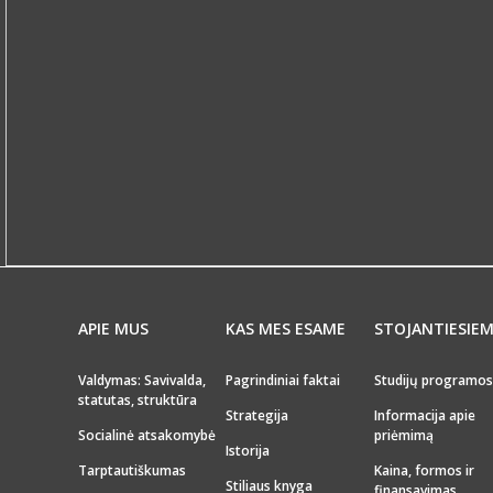
APIE MUS
KAS MES ESAME
STOJANTIESIE
Valdymas: Savivalda,
Pagrindiniai faktai
Studijų programos
statutas, struktūra
Strategija
Informacija apie
Socialinė atsakomybė
priėmimą
Istorija
Tarptautiškumas
Kaina, formos ir
Stiliaus knyga
finansavimas