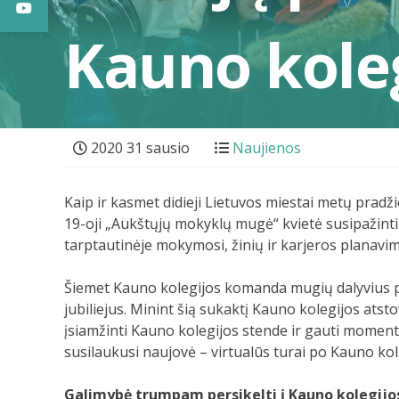
Kauno kole
2020 31 sausio
Naujienos
Kaip ir kasmet didieji Lietuvos miestai metų pradž
19-oji „Aukštųjų mokyklų mugė“ kvietė susipažinti 
tarptautinėje mokymosi, žinių ir karjeros planavi
Šiemet Kauno kolegijos komanda mugių dalyvius pas
jubiliejus. Minint šią sukaktį Kauno kolegijos atst
įsiamžinti Kauno kolegijos stende ir gauti moment
susilaukusi naujovė – virtualūs turai po Kauno kole
Galimybė trumpam persikelti į Kauno kolegijo