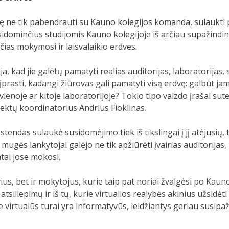
ę ne tik pabendrauti su Kauno kolegijos komanda, sulaukti p
esidominčius studijomis Kauno kolegijoje iš arčiau supažindi
nčias mokymosi ir laisvalaikio erdves.
 kad jie galėtų pamatyti realias auditorijas, laboratorijas,
įprasti, kadangi žiūrovas gali pamatyti visą erdvę: galbūt ja
a vienoje ar kitoje laboratorijoje? Tokio tipo vaizdo įrašai sut
jektų koordinatorius Andrius Fioklinas.
endas sulaukė susidomėjimo tiek iš tikslingai į jį atėjusių, t
ugės lankytojai galėjo ne tik apžiūrėti įvairias auditorijas, la
tai jose mokosi.
ivius, bet ir mokytojus, kurie taip pat noriai žvalgėsi po Kau
tsiliepimų ir iš tų, kurie virtualios realybės akinius užsidėt
virtualūs turai yra informatyvūs, leidžiantys geriau susipažin