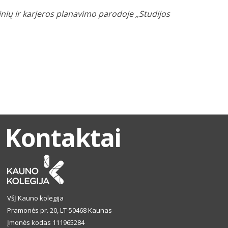
nių ir karjeros planavimo parodoje „Studijos
Kontaktai
VšĮ Kauno kolegija
Pramonės pr. 20, LT-50468 Kaunas
Įmonės kodas 111965284