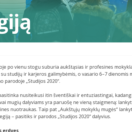
giją
ioje po vienu stogu suburia aukštąsias ir profesines mokykla
su studijų ir karjeros galimybėmis, o vasario 6–7 dienomis mo
mo parodoje „Studijos 2020“.
itinka nusiteikusi itin šventiškai ir entuziastingai, kadan
ovai mugių dalyviams yra paruošę ne vieną staigmeną: lankytoj
ines nuotraukas. Taip pat „Aukštųjų mokyklų mugės“ lankyto
giją – pasitiks ir parodos „Studijos 2020“ dalyvius.
s erdves