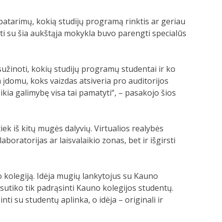
atarimų, kokią studijų programą rinktis ar geriau
nti su šia aukštąja mokykla buvo parengti specialūs
 sužinoti, kokių studijų programų studentai ir ko
m įdomu, koks vaizdas atsiveria pro auditorijos
eikia galimybę visa tai pamatyti“, – pasakojo šios
iek iš kitų mugės dalyvių. Virtualios realybės
boratorijas ar laisvalaikio zonas, bet ir išgirsti
no kolegiją. Idėja mugių lankytojus su Kauno
i sutiko tik padrąsinti Kauno kolegijos studentų.
ti su studentų aplinka, o idėja – originali ir