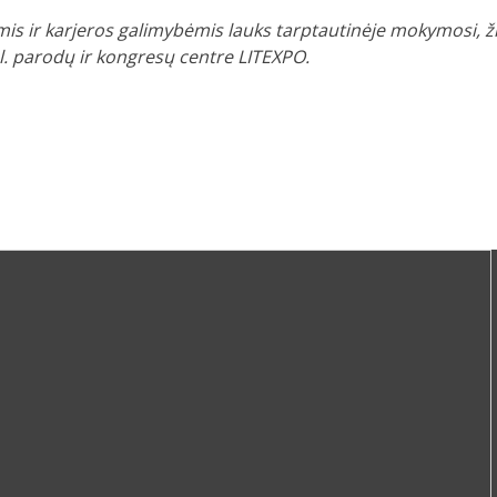
s ir karjeros galimybėmis lauks tarptautinėje mokymosi, ži
val. parodų ir kongresų centre LITEXPO.