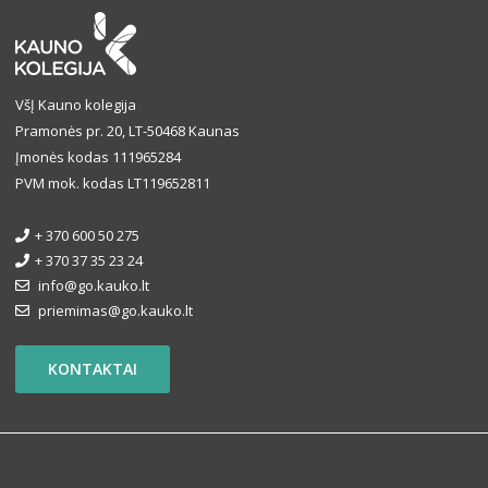
VšĮ Kauno kolegija
Pramonės pr. 20, LT-50468 Kaunas
Įmonės kodas 111965284
PVM mok. kodas LT119652811
+ 370 600 50 275
+ 370 37 35 23 24
info@go.kauko.lt
priemimas@go.kauko.lt
KONTAKTAI