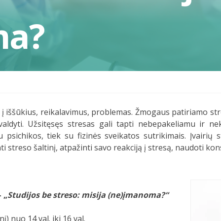
ma?
į iššūkius, reikalavimus, problemas. Žmogaus patiriamo str
 valdyti. Užsitęsęs stresas gali tapti nebepakeliamu ir ne
 psichikos, tiek su fizinės sveikatos sutrikimais. Įvairių
i streso šaltinį, atpažinti savo reakciją į stresą, naudoti ko
 „
Studijos be streso: misija (ne)įmanoma?“
į) nuo 14 val. iki 16 val.