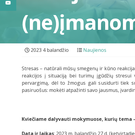
(ne)įmano
2023 4 balandžio
Naujienos
Stresas – natūrali mūsų smegenų ir kūno reakcija 
reakcijos į situaciją bei turimų įgūdžių stresui
pervargimą, dėl to žmogus gali susidurti tiek su
pasiruošus: mokėti atpažinti savo jausmus, įvardint
Kviečiame dalyvauti mokymuose, kurių tema –
Data ir laikas
: 2023 m. balandžio 27 d. (ketvirtadien