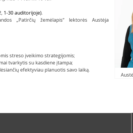
2,
1-30 auditorijoje)
.
dos „Patirčių žemėlapis“ lektorės Austėja
omis streso įveikimo strategijomis;
amai tvarkytis su kasdiene įtampa;
ėsiančių efektyviau planuotis savo laiką.
Austė