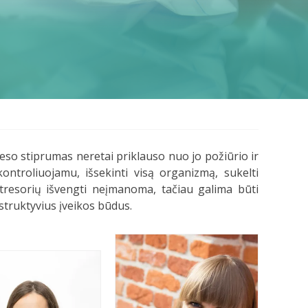
eso stiprumas neretai priklauso nuo jo požiūrio ir
kontroliuojamu, išsekinti visą organizmą, sukelti
 stresorių išvengti neįmanoma, tačiau galima būti
nstruktyvius įveikos būdus.