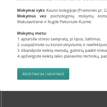
Mokymai vyks
: Kauno kolegijoje (Pramonės pr. 2
Mokymus ves
: psichologinių mokymų koman
Makulavičienė ir Rugilė Pekoriutė-Kuzmė.
Mokymų metu:
1. aptarsite streso sampratą, jo tipus, šaltinius;
2. susipažinsite su konstruktyviomis ir neefektyvi
3. išbandysite keletą metodų, galinčių padėti tink
4. apžvelgsite keletą laiko planavimo technikų, pad
REGISTRACIJA Į MOKYMUS