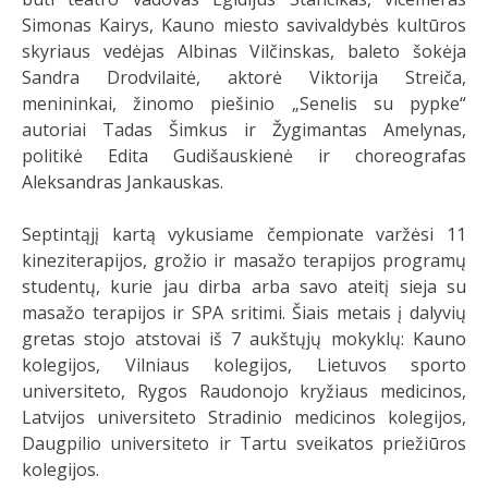
Simonas Kairys, Kauno miesto savivaldybės kultūros
skyriaus vedėjas Albinas Vilčinskas, baleto šokėja
Sandra Drodvilaitė, aktorė Viktorija Streiča,
menininkai, žinomo piešinio „Senelis su pypke“
autoriai Tadas Šimkus ir Žygimantas Amelynas,
politikė Edita Gudišauskienė ir choreografas
Aleksandras Jankauskas.
Septintąjį kartą vykusiame čempionate varžėsi 11
kineziterapijos, grožio ir masažo terapijos programų
studentų, kurie jau dirba arba savo ateitį sieja su
masažo terapijos ir SPA sritimi. Šiais metais į dalyvių
gretas stojo atstovai iš 7 aukštųjų mokyklų: Kauno
kolegijos, Vilniaus kolegijos, Lietuvos sporto
universiteto, Rygos Raudonojo kryžiaus medicinos,
Latvijos universiteto Stradinio medicinos kolegijos,
Daugpilio universiteto ir Tartu sveikatos priežiūros
kolegijos.