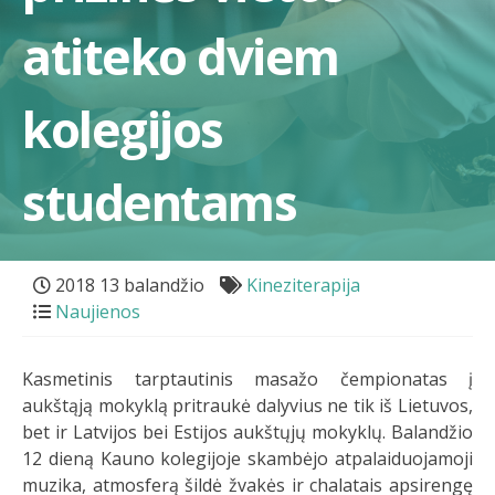
atiteko dviem
kolegijos
studentams
2018 13 balandžio
Kineziterapija
Naujienos
Kasmetinis tarptautinis masažo čempionatas į
aukštąją mokyklą pritraukė dalyvius ne tik iš Lietuvos,
bet ir Latvijos bei Estijos aukštųjų mokyklų. Balandžio
12 dieną Kauno kolegijoje skambėjo atpalaiduojamoji
muzika, atmosferą šildė žvakės ir chalatais apsirengę