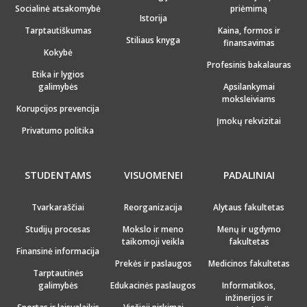
Socialinė atsakomybė
priėmimą
Istorija
Tarptautiškumas
Kaina, formos ir
Stiliaus knyga
finansavimas
Kokybė
Profesinis bakalauras
Etika ir lygios
galimybės
Apsilankymai
moksleiviams
Korupcijos prevencija
Įmokų rekvizitai
Privatumo politika
STUDENTAMS
VISUOMENEI
PADALINIAI
Tvarkaraščiai
Reorganizacija
Alytaus fakultetas
Studijų procesas
Mokslo ir meno
Menų ir ugdymo
taikomoji veikla
fakultetas
Finansinė informacija
Prekės ir paslaugos
Medicinos fakultetas
Tarptautinės
galimybės
Edukacinės paslaugos
Informatikos,
inžinerijos ir