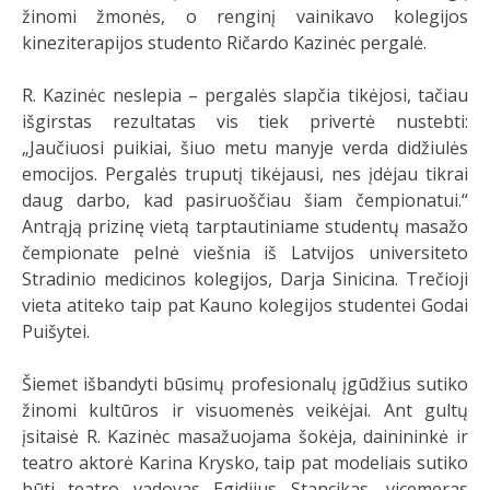
žinomi žmonės, o renginį vainikavo kolegijos
kineziterapijos studento Ričardo Kazinėc pergalė.
R. Kazinėc neslepia – pergalės slapčia tikėjosi, tačiau
išgirstas rezultatas vis tiek privertė nustebti:
„Jaučiuosi puikiai, šiuo metu manyje verda didžiulės
emocijos. Pergalės truputį tikėjausi, nes įdėjau tikrai
daug darbo, kad pasiruoščiau šiam čempionatui.“
Antrąją prizinę vietą tarptautiniame studentų masažo
čempionate pelnė viešnia iš Latvijos universiteto
Stradinio medicinos kolegijos, Darja Sinicina. Trečioji
vieta atiteko taip pat Kauno kolegijos studentei Godai
Puišytei.
Šiemet išbandyti būsimų profesionalų įgūdžius sutiko
žinomi kultūros ir visuomenės veikėjai. Ant gultų
įsitaisė R. Kazinėc masažuojama šokėja, dainininkė ir
teatro aktorė Karina Krysko, taip pat modeliais sutiko
būti teatro vadovas Egidijus Stancikas, vicemeras