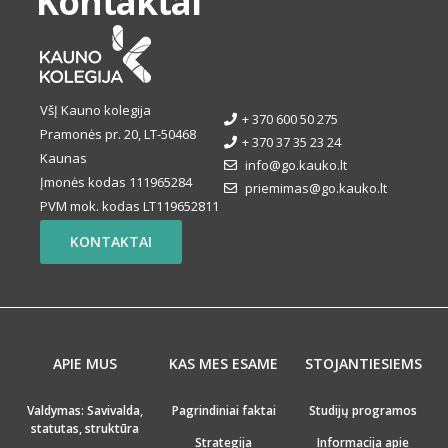
Kontaktai
VšĮ Kauno kolegija
+ 370 600 50 275
Pramonės pr. 20, LT-50468
+ 370 37 35 23 24
Kaunas
info@go.kauko.lt
Įmonės kodas 111965284
priemimas@go.kauko.lt
PVM mok. kodas LT119652811
KONTAKTAI
APIE MUS
KAS MES ESAME
STOJANTIESIEMS
Valdymas: Savivalda,
Pagrindiniai faktai
Studijų programos
statutas, struktūra
Strategija
Informacija apie