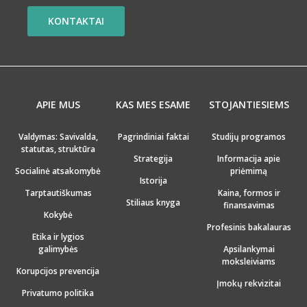
KONTAKTAI
APIE MUS
KAS MES ESAME
STOJANTIESIEMS
Valdymas: Savivalda,
Pagrindiniai faktai
Studijų programos
statutas, struktūra
Strategija
Informacija apie
Socialinė atsakomybė
priėmimą
Istorija
Tarptautiškumas
Kaina, formos ir
Stiliaus knyga
finansavimas
Kokybė
Profesinis bakalauras
Etika ir lygios
galimybės
Apsilankymai
moksleiviams
Korupcijos prevencija
Įmokų rekvizitai
Privatumo politika