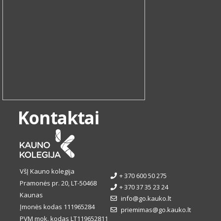
Kontaktai
VšĮ Kauno kolegija
+ 370 600 50 275
Pramonės pr. 20, LT-50468
+ 370 37 35 23 24
Kaunas
info@go.kauko.lt
Įmonės kodas 111965284
priemimas@go.kauko.lt
PVM mok. kodas LT119652811