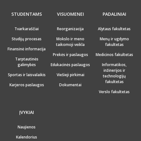
STUDENTAMS
VISUOMENEI
PADALINIAI
Tvarkaraščiai
Reorganizacija
Alytaus fakultetas
Studijų procesas
Mokslo ir meno
Menų ir ugdymo
taikomoji veikla
fakultetas
Finansinė informacija
Prekės ir paslaugos
Medicinos fakultetas
Tarptautinės
galimybės
Edukacinės paslaugos
Informatikos,
inžinerijos ir
Sportas ir laisvalaikis
Viešieji pirkimai
technologijų
fakultetas
Karjeros paslaugos
Dokumentai
Verslo fakultetas
ĮVYKIAI
Naujienos
Kalendorius