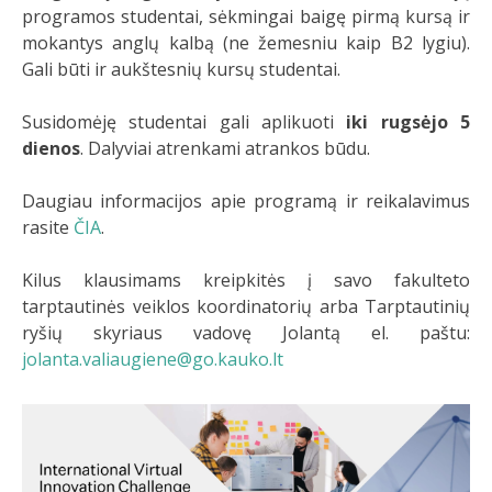
programos studentai, sėkmingai baigę pirmą kursą ir
mokantys anglų kalbą (ne žemesniu kaip B2 lygiu).
Gali būti ir aukštesnių kursų studentai.
Susidomėję studentai gali aplikuoti
iki rugsėjo 5
dienos
. Dalyviai atrenkami atrankos būdu.
Daugiau informacijos apie programą ir reikalavimus
rasite
ČIA
.
Kilus klausimams kreipkitės į savo fakulteto
tarptautinės veiklos koordinatorių arba Tarptautinių
ryšių skyriaus vadovę Jolantą el. paštu:
jolanta.valiaugiene@go.kauko.lt