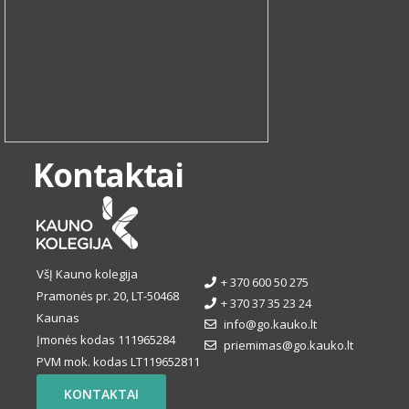
Kontaktai
VšĮ Kauno kolegija
+ 370 600 50 275
Pramonės pr. 20, LT-50468
+ 370 37 35 23 24
Kaunas
info@go.kauko.lt
Įmonės kodas 111965284
priemimas@go.kauko.lt
PVM mok. kodas LT119652811
KONTAKTAI