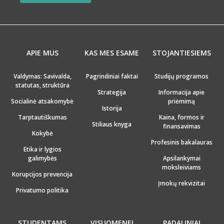
APIE MUS
KAS MES ESAME
STOJANTIESIEMS
Valdymas: Savivalda,
Pagrindiniai faktai
Studijų programos
statutas, struktūra
Strategija
Informacija apie
Socialinė atsakomybė
priėmimą
Istorija
Tarptautiškumas
Kaina, formos ir
Stiliaus knyga
finansavimas
Kokybė
Profesinis bakalauras
Etika ir lygios
galimybės
Apsilankymai
moksleiviams
Korupcijos prevencija
Įmokų rekvizitai
Privatumo politika
STUDENTAMS
VISUOMENEI
PADALINIAI