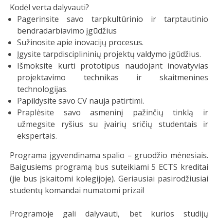
Kodėl verta dalyvauti?
Pagerinsite savo tarpkultūrinio ir tarptautinio
bendradarbiavimo įgūdžius
Sužinosite apie inovacijų procesus.
Įgysite tarpdisciplininių projektų valdymo įgūdžius.
Išmoksite kurti prototipus naudojant inovatyvias
projektavimo technikas ir skaitmenines
technologijas.
Papildysite savo CV nauja patirtimi.
Praplėsite savo asmeninį pažinčių tinklą ir
užmegsite ryšius su įvairių sričių studentais ir
ekspertais.
Programa įgyvendinama spalio – gruodžio mėnesiais.
Baigusiems programą bus suteikiami 5 ECTS kreditai
(jie bus įskaitomi kolegijoje). Geriausiai pasirodžiusiai
studentų komandai numatomi prizai!
Programoje gali dalyvauti, bet kurios studijų