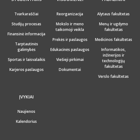
Tvarkaraščiai
Reorganizacija
Alytaus fakultetas
Studijų procesas
Mokslo ir meno
Menų ir ugdymo
taikomoji veikla
fakultetas
Finansinė informacija
Prekės ir paslaugos
Medicinos fakultetas
Tarptautinės
galimybės
Edukacinės paslaugos
Informatikos,
inžinerijos ir
Sportas ir laisvalaikis
Viešieji pirkimai
technologijų
fakultetas
Karjeros paslaugos
Dokumentai
Verslo fakultetas
ĮVYKIAI
Naujienos
Kalendorius