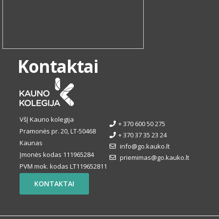
Kontaktai
VšĮ Kauno kolegija
+ 370 600 50 275
Pramonės pr. 20, LT-50468
+ 370 37 35 23 24
Kaunas
info@go.kauko.lt
Įmonės kodas 111965284
priemimas@go.kauko.lt
PVM mok. kodas LT119652811
KONTAKTAI