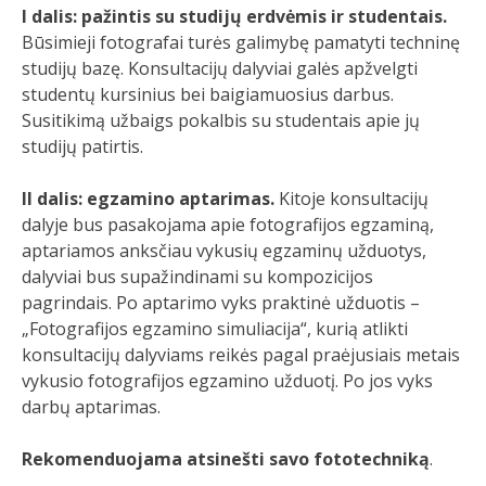
I dalis: pažintis su studijų erdvėmis ir studentais.
Būsimieji fotografai turės galimybę pamatyti techninę
studijų bazę. Konsultacijų dalyviai galės apžvelgti
studentų kursinius bei baigiamuosius darbus.
Susitikimą užbaigs pokalbis su studentais apie jų
studijų patirtis.
II dalis: egzamino aptarimas.
Kitoje konsultacijų
dalyje bus pasakojama apie fotografijos egzaminą,
aptariamos anksčiau vykusių egzaminų užduotys,
dalyviai bus supažindinami su kompozicijos
pagrindais. Po aptarimo vyks praktinė užduotis –
„Fotografijos egzamino simuliacija“, kurią atlikti
konsultacijų dalyviams reikės pagal praėjusiais metais
vykusio fotografijos egzamino užduotį. Po jos vyks
darbų aptarimas.
Rekomenduojama atsinešti savo fototechniką
.