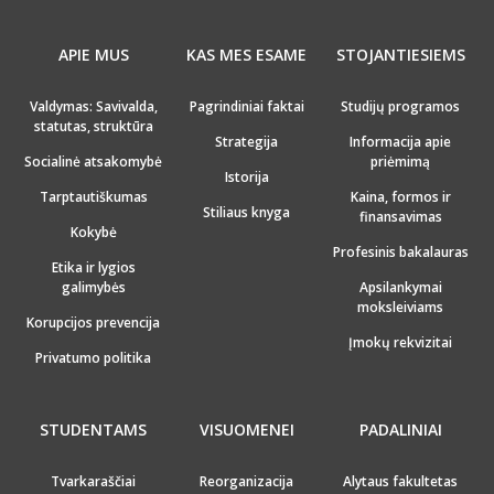
APIE MUS
KAS MES ESAME
STOJANTIESIEMS
Valdymas: Savivalda,
Pagrindiniai faktai
Studijų programos
statutas, struktūra
Strategija
Informacija apie
Socialinė atsakomybė
priėmimą
Istorija
Tarptautiškumas
Kaina, formos ir
Stiliaus knyga
finansavimas
Kokybė
Profesinis bakalauras
Etika ir lygios
galimybės
Apsilankymai
moksleiviams
Korupcijos prevencija
Įmokų rekvizitai
Privatumo politika
STUDENTAMS
VISUOMENEI
PADALINIAI
Tvarkaraščiai
Reorganizacija
Alytaus fakultetas