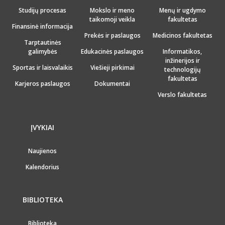
Studijų procesas
Mokslo ir meno
Menų ir ugdymo
taikomoji veikla
fakultetas
Finansinė informacija
Prekės ir paslaugos
Medicinos fakultetas
Tarptautinės
galimybės
Edukacinės paslaugos
Informatikos,
inžinerijos ir
Sportas ir laisvalaikis
Viešieji pirkimai
technologijų
fakultetas
Karjeros paslaugos
Dokumentai
Verslo fakultetas
ĮVYKIAI
Naujienos
Kalendorius
BIBLIOTEKA
Biblioteka