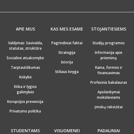
APIE MUS
KAS MES ESAME
STOJANTIESIEMS
Valdymas: Savivalda,
Pagrindiniai faktai
Studijų programos
statutas, struktūra
Strategija
Informacija apie
Socialinė atsakomybė
priėmimą
Istorija
Tarptautiškumas
Kaina, formos ir
Stiliaus knyga
finansavimas
Kokybė
Profesinis bakalauras
Etika ir lygios
galimybės
Apsilankymai
moksleiviams
Korupcijos prevencija
Įmokų rekvizitai
Privatumo politika
STUDENTAMS
VISUOMENEI
PADALINIAI