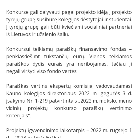
Konkurse gali dalyvauti pagal projekto idėją į projekto
tyrėjų grupę susibūrę kolegijos dėstytojai ir studentai.
Į tyrėjų grupę gali būti kviečiami socialiniai partneriai
iš Lietuvos ir užsienio šalių.
Konkursui teikiamų paraiškų finansavimo fondas –
penkiasdešimt tūkstančių eurų. Vienos teikiamos
paraiškos dydis eurais yra neribojamas, tačiau ji
negali viršyti viso fondo vertės.
Paraiškas vertins ekspertų komisija, vadovaudamasi
Kauno kolegijos direktoriaus 2022 m. gegužės 3 d.
įsakymu Nr. 1-219 patvirtintais „2022 m. mokslo, meno
vidinių projektų konkurso paraiškų vertinimo
kriterijais“.
Projektų įgyvendinimo laikotarpis – 2022 m. rugsėjo 1
d. – 2023 m. birželio15 d.