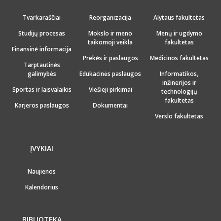
Tvarkaraščiai
Reorganizacija
Alytaus fakultetas
Studijų procesas
Mokslo ir meno
Menų ir ugdymo
taikomoji veikla
fakultetas
Finansinė informacija
Prekės ir paslaugos
Medicinos fakultetas
Tarptautinės
galimybės
Edukacinės paslaugos
Informatikos,
inžinerijos ir
Sportas ir laisvalaikis
Viešieji pirkimai
technologijų
fakultetas
Karjeros paslaugos
Dokumentai
Verslo fakultetas
ĮVYKIAI
Naujienos
Kalendorius
BIBLIOTEKA