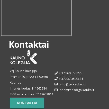
Kontaktai
VšĮ Kauno kolegija
+ 370 600 50 275
Pramonės pr. 20, LT-50468
+ 370 37 35 23 24
Kaunas
info@go.kauko.lt
Įmonės kodas 111965284
priemimas@go.kauko.lt
PVM mok. kodas LT119652811
KONTAKTAI