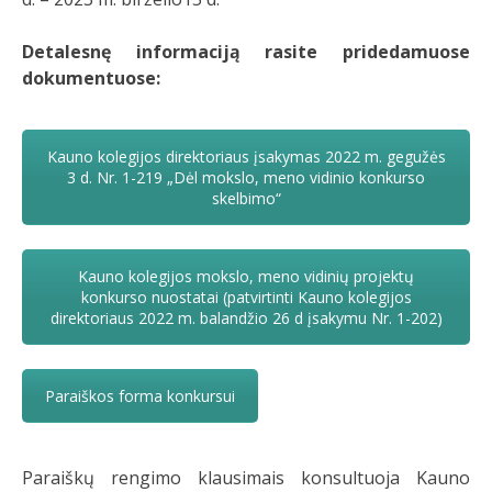
Detalesnę informaciją rasite pridedamuose
dokumentuose:
Kauno kolegijos direktoriaus įsakymas 2022 m. gegužės
3 d. Nr. 1-219 „Dėl mokslo, meno vidinio konkurso
skelbimo“
Kauno kolegijos mokslo, meno vidinių projektų
konkurso nuostatai (patvirtinti Kauno kolegijos
direktoriaus 2022 m. balandžio 26 d įsakymu Nr. 1-202)
Paraiškos forma konkursui
Paraiškų rengimo klausimais konsultuoja Kauno