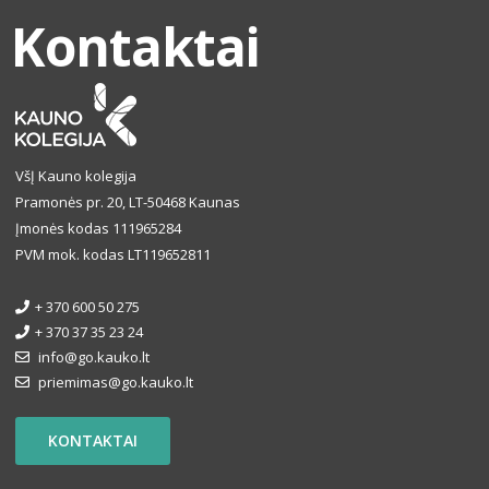
Kontaktai
VšĮ Kauno kolegija
Pramonės pr. 20, LT-50468 Kaunas
Įmonės kodas 111965284
PVM mok. kodas LT119652811
+ 370 600 50 275
+ 370 37 35 23 24
info@go.kauko.lt
priemimas@go.kauko.lt
KONTAKTAI