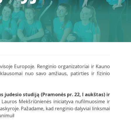
 visoje Europoje. Renginio organizatoriai ir Kauno
klausomai nuo savo amžiaus, patirties ir fizinio
 judesio studiją (Pramonės pr. 22, I aukštas) ir
Lauros Mekšriūnienės iniciatyva nufilmuosime ir
paskyroje. Pažadame, kad renginio dalyviai linksmai
unimui!