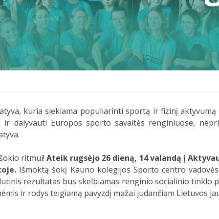
tyva, kuria siekiama populiarinti sportą ir fizinį aktyvumą
i ir dalyvauti Europos sporto savaitės renginiuose, nepri
atyva.
šokio ritmui!
Ateik rugsėjo 26 dieną, 14 valandą į Aktyvaus
oje.
Išmoktą šokį Kauno kolegijos Sporto centro vadovės 
utinis rezultatas bus skelbiamas renginio socialinio tinklo 
monėmis ir rodys teigiamą pavyzdį mažai judančiam Lietuvos ja