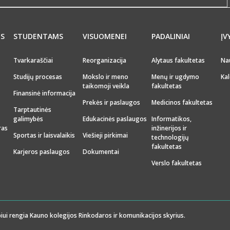
MS
STUDENTAMS
VISUOMENEI
PADALINIAI
ĮV
Tvarkaraščiai
Reorganizacija
Alytaus fakultetas
Na
Studijų procesas
Mokslo ir meno
Menų ir ugdymo
Kal
taikomoji veikla
fakultetas
Finansinė informacija
Prekės ir paslaugos
Medicinos fakultetas
Tarptautinės
galimybės
Edukacinės paslaugos
Informatikos,
ras
inžinerijos ir
Sportas ir laisvalaikis
Viešieji pirkimai
technologijų
fakultetas
Karjeros paslaugos
Dokumentai
Verslo fakultetas
iui rengia Kauno kolegijos Rinkodaros ir komunikacijos skyrius.