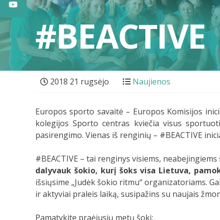
#BEACTIVE
2018 21 rugsėjo
Naujienos
Europos sporto savaitė – Europos Komisijos inicia
kolegijos Sporto centras kviečia visus sportuot
pasirengimo. Vienas iš renginių – #BEACTIVE inici
#BEACTIVE – tai renginys visiems, neabejingiems 
dalyvauk šokio, kurį šoks visa Lietuva, pamok
išsiųsime „Judėk šokio ritmu“ organizatoriams. Gal
ir aktyviai praleis laiką, susipažins su naujais ž
Pamatykite praėjusių metų šokį: