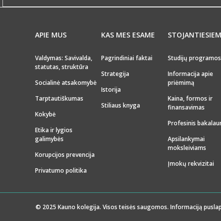
APIE MUS
KAS MES ESAME
STOJANTIESIE
Valdymas: Savivalda,
Pagrindiniai faktai
Studijų programos
statutas, struktūra
Strategija
Informacija apie
Socialinė atsakomybė
priėmimą
Istorija
Tarptautiškumas
Kaina, formos ir
Stiliaus knyga
finansavimas
Kokybė
Profesinis bakalau
Etika ir lygios
galimybės
Apsilankymai
moksleiviams
Korupcijos prevencija
Įmokų rekvizitai
Privatumo politika
© 2025 Kauno kolegija. Visos teisės saugomos. Informaciją puslap