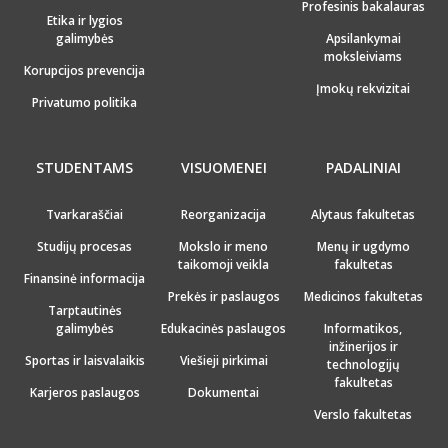
Profesinis bakalauras
Etika ir lygios
galimybės
Apsilankymai
moksleiviams
Korupcijos prevencija
Įmokų rekvizitai
Privatumo politika
STUDENTAMS
VISUOMENEI
PADALINIAI
Tvarkaraščiai
Reorganizacija
Alytaus fakultetas
Studijų procesas
Mokslo ir meno
Menų ir ugdymo
taikomoji veikla
fakultetas
Finansinė informacija
Prekės ir paslaugos
Medicinos fakultetas
Tarptautinės
galimybės
Edukacinės paslaugos
Informatikos,
inžinerijos ir
Sportas ir laisvalaikis
Viešieji pirkimai
technologijų
fakultetas
Karjeros paslaugos
Dokumentai
Verslo fakultetas