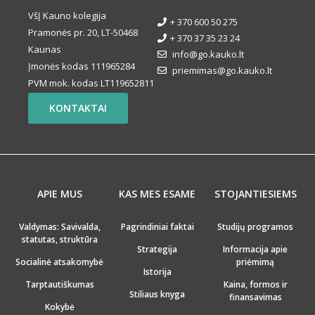
VšĮ Kauno kolegija
+ 370 600 50 275
Pramonės pr. 20, LT-50468
+ 370 37 35 23 24
Kaunas
info@go.kauko.lt
Įmonės kodas 111965284
priemimas@go.kauko.lt
PVM mok. kodas LT119652811
KONTAKTAI
APIE MUS
KAS MES ESAME
STOJANTIESIEMS
Valdymas: Savivalda,
Pagrindiniai faktai
Studijų programos
statutas, struktūra
Strategija
Informacija apie
Socialinė atsakomybė
priėmimą
Istorija
Tarptautiškumas
Kaina, formos ir
Stiliaus knyga
finansavimas
Kokybė