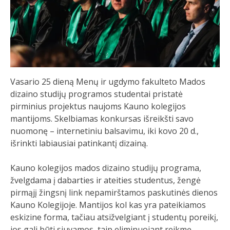
Vasario 25 dieną Menų ir ugdymo fakulteto Mados
dizaino studijų programos studentai pristatė
pirminius projektus naujoms Kauno kolegijos
mantijoms. Skelbiamas konkursas išreikšti savo
nuomonę – internetiniu balsavimu, iki kovo 20 d.,
išrinkti labiausiai patinkantį dizainą.
Kauno kolegijos mados dizaino studijų programa,
žvelgdama į dabarties ir ateities studentus, žengė
pirmąjį žingsnį link nepamirštamos paskutinės dienos
Kauno Kolegijoje. Mantijos kol kas yra pateikiamos
eskizine forma, tačiau atsižvelgiant į studentų poreikį,
jos gali būti siuvamos, taip eliminuojant reikmę