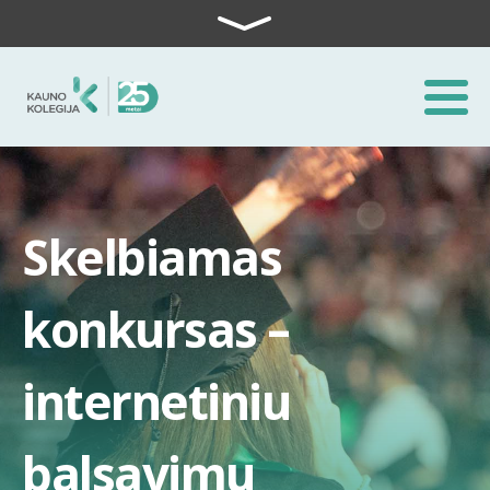
Skip to content
Skelbiamas
konkursas –
internetiniu
balsavimu