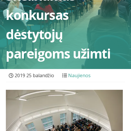
konkursas
dėstytojų
pareigoms užimti
2019 25 balandžio
Naujienos