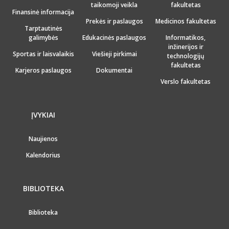
taikomoji veikla
fakultetas
Finansinė informacija
Prekės ir paslaugos
Medicinos fakultetas
Tarptautinės
galimybės
Edukacinės paslaugos
Informatikos,
inžinerijos ir
Sportas ir laisvalaikis
Viešieji pirkimai
technologijų
fakultetas
Karjeros paslaugos
Dokumentai
Verslo fakultetas
ĮVYKIAI
Naujienos
Kalendorius
BIBLIOTEKA
Biblioteka