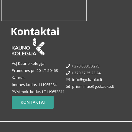
Kontaktai
VšĮ Kauno kolegija
+ 370 600 50 275
Pramonės pr. 20, LT-50468
+ 370 37 35 23 24
Kaunas
info@go.kauko.lt
Įmonės kodas 111965284
priemimas@go.kauko.lt
PVM mok. kodas LT119652811
KONTAKTAI