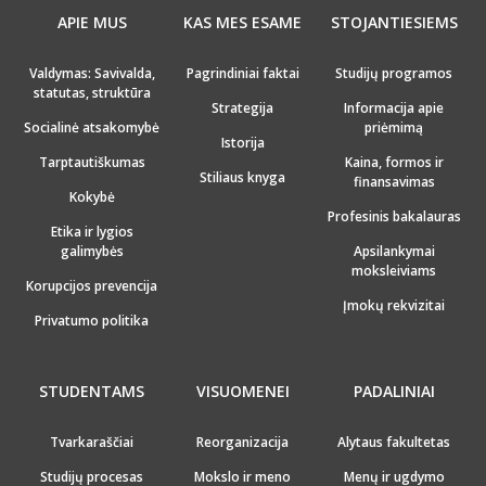
APIE MUS
KAS MES ESAME
STOJANTIESIEMS
Valdymas: Savivalda,
Pagrindiniai faktai
Studijų programos
statutas, struktūra
Strategija
Informacija apie
Socialinė atsakomybė
priėmimą
Istorija
Tarptautiškumas
Kaina, formos ir
Stiliaus knyga
finansavimas
Kokybė
Profesinis bakalauras
Etika ir lygios
galimybės
Apsilankymai
moksleiviams
Korupcijos prevencija
Įmokų rekvizitai
Privatumo politika
STUDENTAMS
VISUOMENEI
PADALINIAI
Tvarkaraščiai
Reorganizacija
Alytaus fakultetas
Studijų procesas
Mokslo ir meno
Menų ir ugdymo