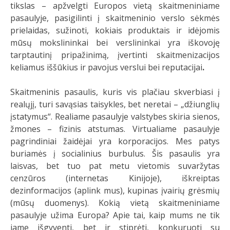
tikslas – apžvelgti Europos vietą skaitmeniniame
pasaulyje, pasigilinti į skaitmeninio verslo sėkmės
prielaidas, sužinoti, kokiais produktais ir idėjomis
mūsų mokslininkai bei verslininkai yra iškovoję
tarptautinį pripažinimą, įvertinti skaitmenizacijos
keliamus iššūkius ir pavojus verslui bei reputacijai
.
Skaitmeninis pasaulis, kuris vis plačiau skverbiasi į
realųjį, turi savąsias taisykles, bet neretai – „džiunglių
įstatymus“. Realiame pasaulyje valstybes skiria sienos,
žmones – fizinis atstumas. Virtualiame pasaulyje
pagrindiniai žaidėjai yra korporacijos. Mes patys
buriamės į socialinius burbulus. Šis pasaulis yra
laisvas, bet tuo pat metu vietomis suvaržytas
cenzūros (internetas Kinijoje), iškreiptas
dezinformacijos (aplink mus), kupinas įvairių grėsmių
(mūsų duomenys). Kokią vietą skaitmeniniame
pasaulyje užima Europa? Apie tai, kaip mums ne tik
jame išgyventi, bet ir stiprėti, konkuruoti su