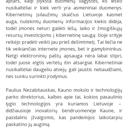
aptars, kaip įvyksta duomenų vagystės, ko ieško
nusikaltėliai ir kiek verti yra asmeniniai duomenys.
Kibernetinių įsilaužimų skaičius Lietuvoje kasmet
auga, nutekintų duomenų informacijos kiekis didėja,
todėl įmonės neturi gailėti lėšų, laiko ir žmogiškųjų
resursų investicijoms į kibernetinę saugą: šioje srityje
reikėjo pradėti veikti jau prieš dešimtmetį. Tai liečia ne
tik veikiančias internete įmones, bet ir gamybininkus.
Netgi elektroninių paštų apsauga nėra labai stipri,
todėl juose elgtis vertėtų itin atsargiai. Kibernetiniai
nusikaltėliai daugeliu atvejų gali jaustis nebaudžiami,
nes sunku surinkti įrodymus.
Paulius Nezabitauskas, Kauno mokslo ir technologijų
parko direktorius, kalbės apie tai, kokios pasaulinio
lygio technologijos yra kuriamos Lietuvoje –
didžiausioje inovatorių bendruomenėje Kaune, ir
pasidalins įžvalgomis, kas pandemijos laikotarpiu
paskatino jų augimą.