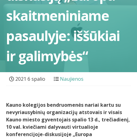
skaitmeniniame
pasaulyje: iššūkiai
ir galimybės“
2021 6 spalio
Naujienos
Kauno kolegijos bendruomenės nariai kartu su
nevyriausybinių organizacijų atstovais ir visais
Kauno miesto gyventojais spalio 13 d., trečiadienį,
10 val. kviečiami dalyvauti virtualioje
konferencijoje-diskusijoje „Europa