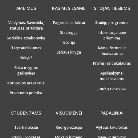
APIE MUS
KAS MES ESAME
STOJANTIESIEMS
Valdymas: Savivalda,
Pagrindiniai faktai
Studijų programos
statutas, struktūra
Strategija
Informacija apie
Socialinė atsakomybė
priėmimą
Istorija
Tarptautiškumas
Kaina, formos ir
Stiliaus knyga
finansavimas
Kokybė
Profesinis bakalauras
Etika ir lygios
galimybės
Apsilankymai
moksleiviams
Korupcijos prevencija
Įmokų rekvizitai
Privatumo politika
STUDENTAMS
VISUOMENEI
PADALINIAI
Tvarkaraščiai
Reorganizacija
Alytaus fakultetas
Studijų procesas
Mokslo ir meno
Menų ir ugdymo