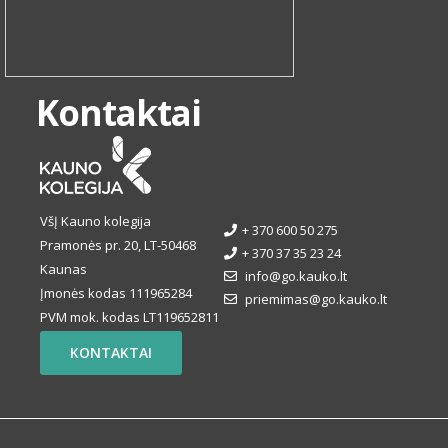
Kontaktai
VšĮ Kauno kolegija
+ 370 600 50 275
Pramonės pr. 20, LT-50468
+ 370 37 35 23 24
Kaunas
info@go.kauko.lt
Įmonės kodas 111965284
priemimas@go.kauko.lt
PVM mok. kodas LT119652811
KONTAKTAI