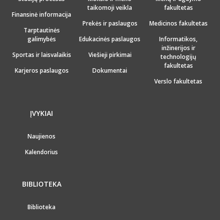
taikomoji veikla
fakultetas
Finansinė informacija
Prekės ir paslaugos
Medicinos fakultetas
Tarptautinės
galimybės
Edukacinės paslaugos
Informatikos,
inžinerijos ir
Sportas ir laisvalaikis
Viešieji pirkimai
technologijų
fakultetas
Karjeros paslaugos
Dokumentai
Verslo fakultetas
ĮVYKIAI
Naujienos
Kalendorius
BIBLIOTEKA
Biblioteka