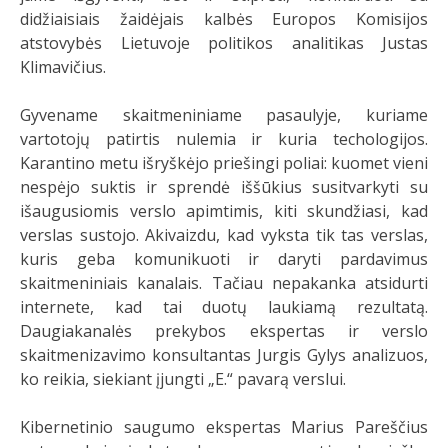
didžiaisiais žaidėjais kalbės Europos Komisijos
atstovybės Lietuvoje politikos analitikas Justas
Klimavičius.
Gyvename skaitmeniniame pasaulyje, kuriame
vartotojų patirtis nulemia ir kuria techologijos.
Karantino metu išryškėjo priešingi poliai: kuomet vieni
nespėjo suktis ir sprendė iššūkius susitvarkyti su
išaugusiomis verslo apimtimis, kiti skundžiasi, kad
verslas sustojo. Akivaizdu, kad vyksta tik tas verslas,
kuris geba komunikuoti ir daryti pardavimus
skaitmeniniais kanalais. Tačiau nepakanka atsidurti
internete, kad tai duotų laukiamą rezultatą.
Daugiakanalės prekybos ekspertas ir verslo
skaitmenizavimo konsultantas Jurgis Gylys analizuos,
ko reikia, siekiant įjungti „E.“ pavarą verslui.
Kibernetinio saugumo ekspertas Marius Pareščius