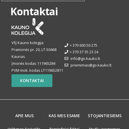
Kontaktai
VšĮ Kauno kolegija
+ 370 600 50 275
Pramonės pr. 20, LT-50468
+ 370 37 35 23 24
Kaunas
info@go.kauko.lt
Įmonės kodas 111965284
priemimas@go.kauko.lt
PVM mok. kodas LT119652811
KONTAKTAI
APIE MUS
KAS MES ESAME
STOJANTIESIEMS