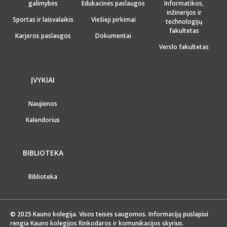
galimybės
Edukacinės paslaugos
Informatikos,
inžinerijos ir
Sportas ir laisvalaikis
Viešieji pirkimai
technologijų
fakultetas
Karjeros paslaugos
Dokumentai
Verslo fakultetas
ĮVYKIAI
Naujienos
Kalendorius
BIBLIOTEKA
Biblioteka
© 2025 Kauno kolegija. Visos teisės saugomos. Informaciją puslapiui
rengia Kauno kolegijos Rinkodaros ir komunikacijos skyrius.