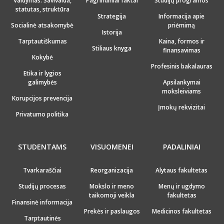
Valdymas: Savivalda,
Pagrindiniai faktai
Studijų programos
statutas, struktūra
Strategija
Informacija apie
Socialinė atsakomybė
priėmimą
Istorija
Tarptautiškumas
Kaina, formos ir
Stiliaus knyga
finansavimas
Kokybė
Profesinis bakalauras
Etika ir lygios
galimybės
Apsilankymai
moksleiviams
Korupcijos prevencija
Įmokų rekvizitai
Privatumo politika
STUDENTAMS
VISUOMENEI
PADALINIAI
Tvarkaraščiai
Reorganizacija
Alytaus fakultetas
Studijų procesas
Mokslo ir meno
Menų ir ugdymo
taikomoji veikla
fakultetas
Finansinė informacija
Prekės ir paslaugos
Medicinos fakultetas
Tarptautinės