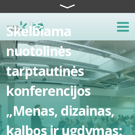
Skip to content
Skelbiama
nuotolinės
tarptautinės
konferencijos
„Menas, dizainas,
kalbos ir ugdymas: