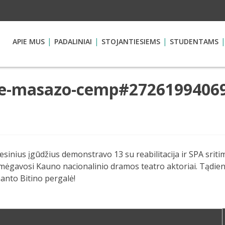
APIE MUS
PADALINIAI
STOJANTIESIEMS
STUDENTAMS
me-masazo-cemp#2726199406
nius įgūdžius demonstravo 13 su reabilitacija ir SPA sritim
žu mėgavosi Kauno nacionalinio dramos teatro aktoriai. Tądi
anto Bitino pergalė!