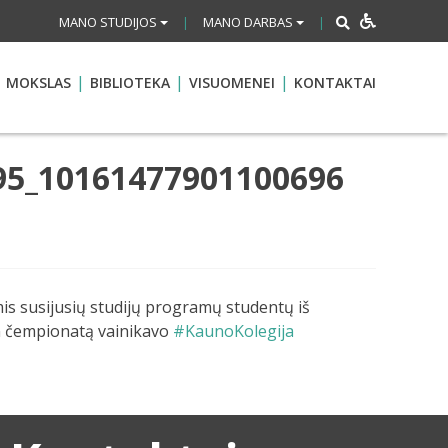
MANO STUDIJOS
MANO DARBAS
|
|
MOKSLAS
BIBLIOTEKA
VISUOMENEI
KONTAKTAI
95_10161477901100696
is susijusių studijų programų studentų iš
en čempionatą vainikavo
#KaunoKolegija