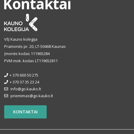
Kontaktai
VšĮ Kauno kolegija
Pramonės pr. 20, LT-50468 Kaunas
Įmonės kodas 111965284
PVM mok. kodas LT119652811
+ 370 600 50 275
+ 370 37 35 23 24
info@go.kauko.lt
priemimas@go.kauko.lt
KONTAKTAI