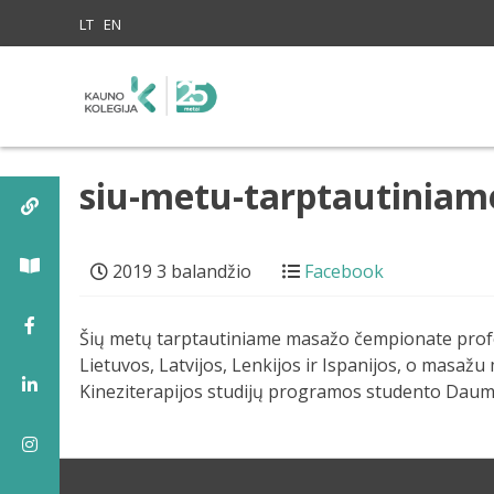
Skip to content
LT
EN
siu-metu-tarptautinia
2019 3 balandžio
Facebook
Šių metų tarptautiniame masažo čempionate profesi
Lietuvos, Latvijos, Lenkijos ir Ispanijos, o masa
Kineziterapijos studijų programos studento Daum