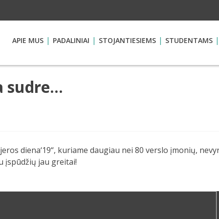
APIE MUS
PADALINIAI
STOJANTIESIEMS
STUDENTAMS
a sudre…
eros diena‘19“, kuriame daugiau nei 80 verslo įmonių, nevyr
įspūdžių jau greitai!