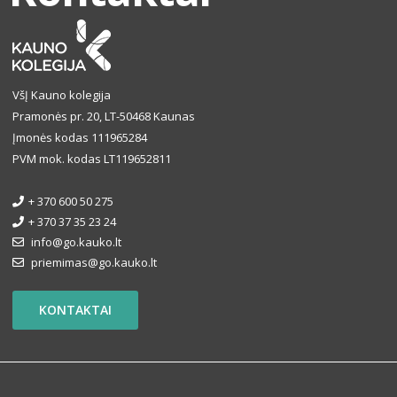
VšĮ Kauno kolegija
Pramonės pr. 20, LT-50468 Kaunas
Įmonės kodas 111965284
PVM mok. kodas LT119652811
+ 370 600 50 275
+ 370 37 35 23 24
info@go.kauko.lt
priemimas@go.kauko.lt
KONTAKTAI