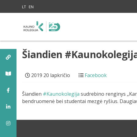
Skip to content
LT
EN
Šiandien #Kaunokolegij
2019 20 lapkričio
Facebook
Šiandien
#Kaunokolegija
sudrebino renginys „Karj
bendruomenė bei studentai mezgė ryšius. Daugiau 