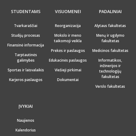
STUDENTAMS
VISUOMENEI
PADALINIAI
Tvarkaraščiai
Reorganizacija
Alytaus fakultetas
Studijų procesas
Mokslo ir meno
Menų ir ugdymo
taikomoji veikla
fakultetas
Finansinė informacija
Prekės ir paslaugos
Medicinos fakultetas
Tarptautinės
galimybės
Edukacinės paslaugos
Informatikos,
inžinerijos ir
Sportas ir laisvalaikis
Viešieji pirkimai
technologijų
fakultetas
Karjeros paslaugos
Dokumentai
Verslo fakultetas
ĮVYKIAI
Naujienos
Kalendorius