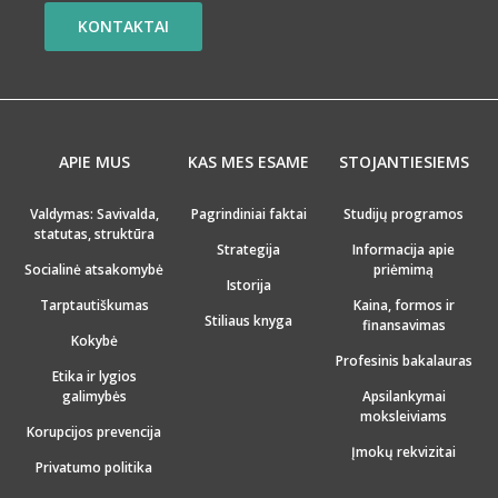
KONTAKTAI
APIE MUS
KAS MES ESAME
STOJANTIESIEMS
Valdymas: Savivalda,
Pagrindiniai faktai
Studijų programos
statutas, struktūra
Strategija
Informacija apie
Socialinė atsakomybė
priėmimą
Istorija
Tarptautiškumas
Kaina, formos ir
Stiliaus knyga
finansavimas
Kokybė
Profesinis bakalauras
Etika ir lygios
galimybės
Apsilankymai
moksleiviams
Korupcijos prevencija
Įmokų rekvizitai
Privatumo politika