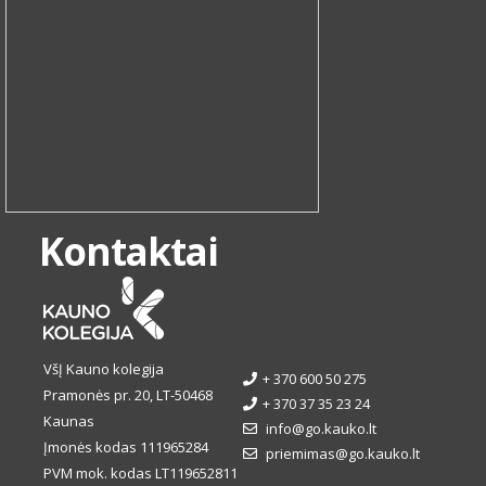
Kontaktai
VšĮ Kauno kolegija
+ 370 600 50 275
Pramonės pr. 20, LT-50468
+ 370 37 35 23 24
Kaunas
info@go.kauko.lt
Įmonės kodas 111965284
priemimas@go.kauko.lt
PVM mok. kodas LT119652811