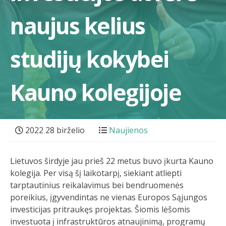
naujus kelius
studijų kokybei
Kauno kolegijoje
2022 28 birželio
Naujienos
Lietuvos širdyje jau prieš 22 metus buvo įkurta Kauno
kolegija. Per visą šį laikotarpį, siekiant atliepti
tarptautinius reikalavimus bei bendruomenės
poreikius, įgyvendintas ne vienas Europos Sąjungos
investicijas pritraukęs projektas. Šiomis lėšomis
investuota į infrastruktūros atnaujinimą, programų