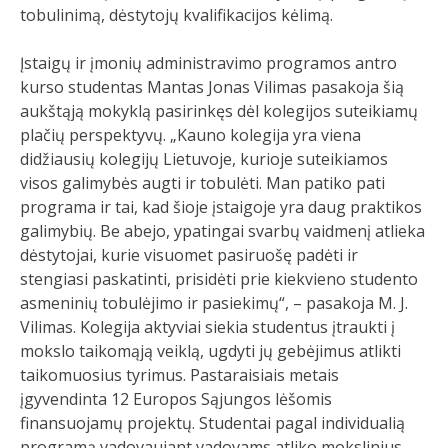
tobulinimą, dėstytojų kvalifikacijos kėlimą.
Įstaigų ir įmonių administravimo programos antro
kurso studentas Mantas Jonas Vilimas pasakoja šią
aukštąją mokyklą pasirinkęs dėl kolegijos suteikiamų
plačių perspektyvų. „Kauno kolegija yra viena
didžiausių kolegijų Lietuvoje, kurioje suteikiamos
visos galimybės augti ir tobulėti. Man patiko pati
programa ir tai, kad šioje įstaigoje yra daug praktikos
galimybių. Be abejo, ypatingai svarbų vaidmenį atlieka
dėstytojai, kurie visuomet pasiruošę padėti ir
stengiasi paskatinti, prisidėti prie kiekvieno studento
asmeninių tobulėjimo ir pasiekimų“, – pasakoja M. J.
Vilimas. Kolegija aktyviai siekia studentus įtraukti į
mokslo taikomąją veiklą, ugdyti jų gebėjimus atlikti
taikomuosius tyrimus. Pastaraisiais metais
įgyvendinta 12 Europos Sąjungos lėšomis
finansuojamų projektų. Studentai pagal individualią
programą vadovaujant vadovams atliko mokslinius