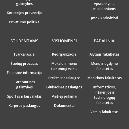
galimybės
Apsilankymai
moksleiviams
Korupcijos prevencija
Įmokų rekvizitai
Privatumo politika
STUDENTAMS
VISUOMENEI
PADALINIAI
Tvarkaraščiai
Reorganizacija
Alytaus fakultetas
Studijų procesas
Mokslo ir meno
Menų ir ugdymo
taikomoji veikla
fakultetas
Finansinė informacija
Prekės ir paslaugos
Medicinos fakultetas
Tarptautinės
galimybės
Edukacinės paslaugos
Informatikos,
inžinerijos ir
Sportas ir laisvalaikis
Viešieji pirkimai
technologijų
fakultetas
Karjeros paslaugos
Dokumentai
Verslo fakultetas