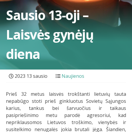
Sausio 13-oji –
Laisvės gynėjų
diena
2023 13 sausio
Naujienos
Prieš 32 metus laisvės trokštanti lietuvių tauta
nepabūgo stoti prieš ginkluotus Sovietų Sąjungos
karius, tankus bei šarvuočius ir taikaus
pasipriešinimo metu parodė agresoriui, kad
nepriklausomos Lietuvos troškimo, vienybės ir
susitelkimo nenugalės jokia brutali jėga. Šiandien,