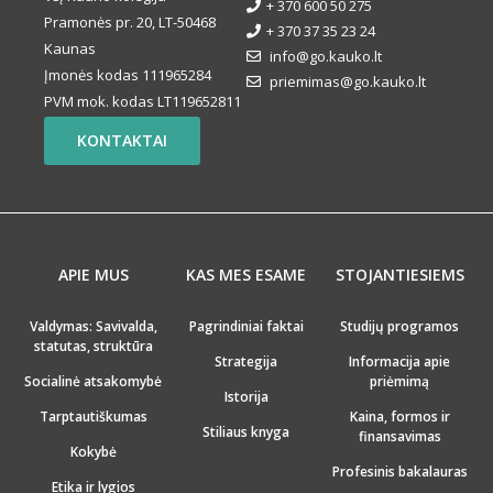
+ 370 600 50 275
Pramonės pr. 20, LT-50468
+ 370 37 35 23 24
Kaunas
info@go.kauko.lt
Įmonės kodas 111965284
priemimas@go.kauko.lt
PVM mok. kodas LT119652811
KONTAKTAI
APIE MUS
KAS MES ESAME
STOJANTIESIEMS
Valdymas: Savivalda,
Pagrindiniai faktai
Studijų programos
statutas, struktūra
Strategija
Informacija apie
Socialinė atsakomybė
priėmimą
Istorija
Tarptautiškumas
Kaina, formos ir
Stiliaus knyga
finansavimas
Kokybė
Profesinis bakalauras
Etika ir lygios