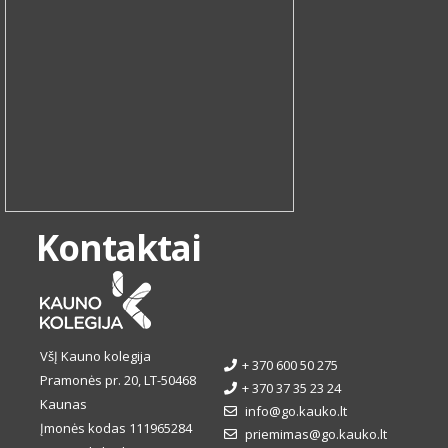
Kontaktai
VšĮ Kauno kolegija
+ 370 600 50 275
Pramonės pr. 20, LT-50468
+ 370 37 35 23 24
Kaunas
info@go.kauko.lt
Įmonės kodas 111965284
priemimas@go.kauko.lt