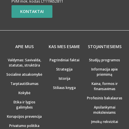
PVM mok. kodas LT119652811
KONTAKTAI
APIE MUS
KAS MES ESAME
STOJANTIESIEMS
Valdymas: Savivalda,
Pagrindiniai faktai
Studijų programos
statutas, struktūra
Strategija
Informacija apie
Socialinė atsakomybė
priėmimą
Istorija
Tarptautiškumas
Kaina, formos ir
Stiliaus knyga
finansavimas
Kokybė
Profesinis bakalauras
Etika ir lygios
galimybės
Apsilankymai
moksleiviams
Korupcijos prevencija
Įmokų rekvizitai
Privatumo politika