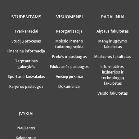
STUDENTAMS
VISUOMENEI
PADALINIAI
Tvarkaraščiai
Reorganizacija
Alytaus fakultetas
Studijų procesas
Mokslo ir meno
Menų ir ugdymo
taikomoji veikla
fakultetas
Finansinė informacija
Prekės ir paslaugos
Medicinos fakultetas
Tarptautinės
galimybės
Edukacinės paslaugos
Informatikos,
inžinerijos ir
Sportas ir laisvalaikis
Viešieji pirkimai
technologijų
fakultetas
Karjeros paslaugos
Dokumentai
Verslo fakultetas
ĮVYKIAI
Naujienos
Kalendorius