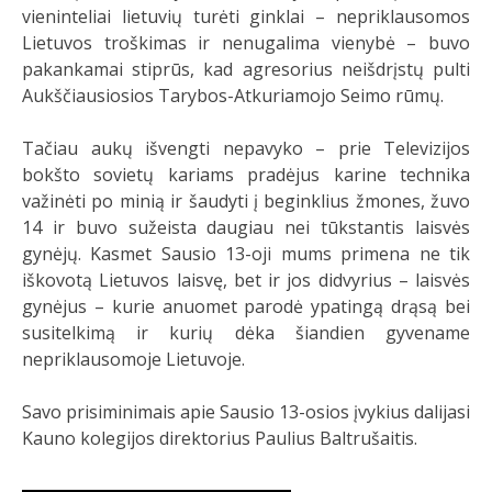
vieninteliai lietuvių turėti ginklai – nepriklausomos
Lietuvos troškimas ir nenugalima vienybė – buvo
pakankamai stiprūs, kad agresorius neišdrįstų pulti
Aukščiausiosios Tarybos-Atkuriamojo Seimo rūmų.
Tačiau aukų išvengti nepavyko – prie Televizijos
bokšto sovietų kariams pradėjus karine technika
važinėti po minią ir šaudyti į beginklius žmones, žuvo
14 ir buvo sužeista daugiau nei tūkstantis laisvės
gynėjų. Kasmet Sausio 13-oji mums primena ne tik
iškovotą Lietuvos laisvę, bet ir jos didvyrius – laisvės
gynėjus – kurie anuomet parodė ypatingą drąsą bei
susitelkimą ir kurių dėka šiandien gyvename
nepriklausomoje Lietuvoje.
Savo prisiminimais apie Sausio 13-osios įvykius dalijasi
Kauno kolegijos direktorius Paulius Baltrušaitis.