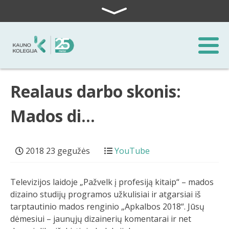
Skip to content
Realaus darbo skonis:
Mados di…
2018 23 gegužės
YouTube
Televizijos laidoje „Pažvelk į profesiją kitaip“ – mados
dizaino studijų programos užkulisiai ir atgarsiai iš
tarptautinio mados renginio „Apkalbos 2018“. Jūsų
dėmesiui – jaunųjų dizainerių komentarai ir net