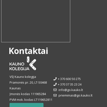
Kontaktai
VšĮ Kauno kolegija
+ 370 600 50 275
Pramonės pr. 20, LT-50468
+ 370 37 35 23 24
Kaunas
info@go.kauko.lt
Įmonės kodas 111965284
priemimas@go.kauko.lt
PVM mok. kodas LT119652811