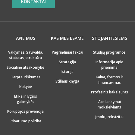
KONTAKTAI
APIE MUS
KAS MES ESAME
STOJANTIESIEMS
Valdymas: Savivalda,
Pagrindiniai faktai
Studijų programos
statutas, struktūra
Strategija
Informacija apie
Socialinė atsakomybė
priėmimą
Istorija
Tarptautiškumas
Kaina, formos ir
Stiliaus knyga
finansavimas
Kokybė
Profesinis bakalauras
Etika ir lygios
galimybės
Apsilankymai
moksleiviams
Korupcijos prevencija
Įmokų rekvizitai
Privatumo politika