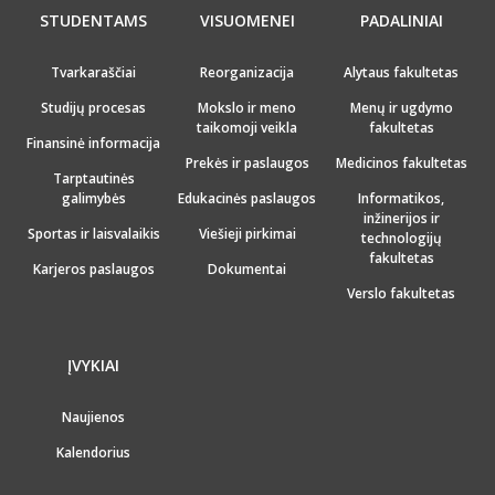
STUDENTAMS
VISUOMENEI
PADALINIAI
Tvarkaraščiai
Reorganizacija
Alytaus fakultetas
Studijų procesas
Mokslo ir meno
Menų ir ugdymo
taikomoji veikla
fakultetas
Finansinė informacija
Prekės ir paslaugos
Medicinos fakultetas
Tarptautinės
galimybės
Edukacinės paslaugos
Informatikos,
inžinerijos ir
Sportas ir laisvalaikis
Viešieji pirkimai
technologijų
fakultetas
Karjeros paslaugos
Dokumentai
Verslo fakultetas
ĮVYKIAI
Naujienos
Kalendorius