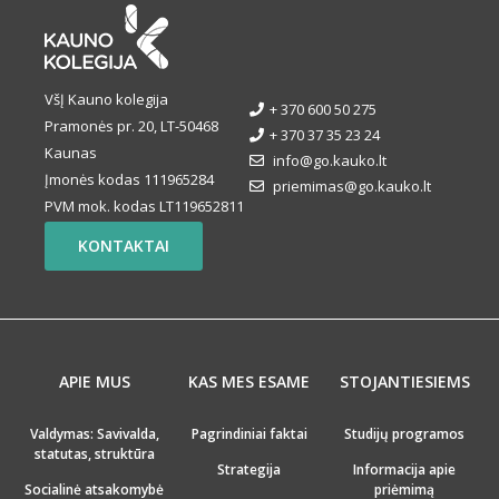
VšĮ Kauno kolegija
+ 370 600 50 275
Pramonės pr. 20, LT-50468
+ 370 37 35 23 24
Kaunas
info@go.kauko.lt
Įmonės kodas 111965284
priemimas@go.kauko.lt
PVM mok. kodas LT119652811
KONTAKTAI
APIE MUS
KAS MES ESAME
STOJANTIESIEMS
Valdymas: Savivalda,
Pagrindiniai faktai
Studijų programos
statutas, struktūra
Strategija
Informacija apie
Socialinė atsakomybė
priėmimą