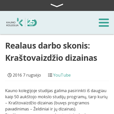
Skip to content
Realaus darbo skonis:
Kraštovaizdžio dizainas
2016 7 rugsėjo
YouTube
Kauno kolegijoje studijas galima pasirinkti iš daugiau
kaip 50 aukštojo mokslo studijų programų, tarp kurių
– Kraštovaizdžio dizainas (buvęs programos
pavadinimas – Želdiniai ir jų dizainas).