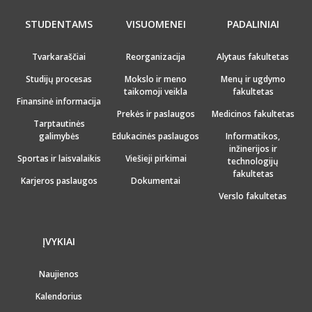
STUDENTAMS
VISUOMENEI
PADALINIAI
Tvarkaraščiai
Reorganizacija
Alytaus fakultetas
Studijų procesas
Mokslo ir meno
Menų ir ugdymo
taikomoji veikla
fakultetas
Finansinė informacija
Prekės ir paslaugos
Medicinos fakultetas
Tarptautinės
galimybės
Edukacinės paslaugos
Informatikos,
inžinerijos ir
Sportas ir laisvalaikis
Viešieji pirkimai
technologijų
fakultetas
Karjeros paslaugos
Dokumentai
Verslo fakultetas
ĮVYKIAI
Naujienos
Kalendorius