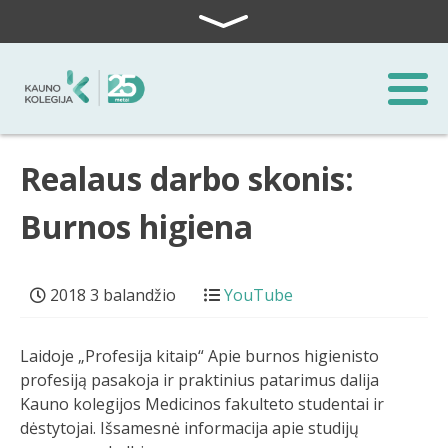
Skip to content
Realaus darbo skonis:
Burnos higiena
2018 3 balandžio
YouTube
Laidoje „Profesija kitaip“ Apie burnos higienisto
profesiją pasakoja ir praktinius patarimus dalija
Kauno kolegijos Medicinos fakulteto studentai ir
dėstytojai. Išsamesnė informacija apie studijų