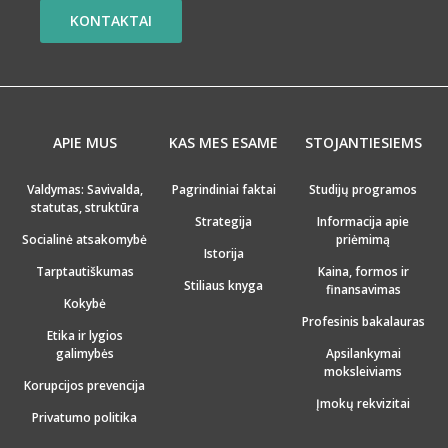
KONTAKTAI
APIE MUS
KAS MES ESAME
STOJANTIESIEMS
Valdymas: Savivalda,
Pagrindiniai faktai
Studijų programos
statutas, struktūra
Strategija
Informacija apie
Socialinė atsakomybė
priėmimą
Istorija
Tarptautiškumas
Kaina, formos ir
Stiliaus knyga
finansavimas
Kokybė
Profesinis bakalauras
Etika ir lygios
galimybės
Apsilankymai
moksleiviams
Korupcijos prevencija
Įmokų rekvizitai
Privatumo politika