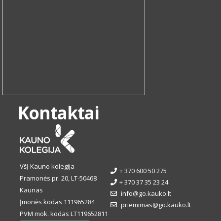
Kontaktai
VšĮ Kauno kolegija
+ 370 600 50 275
Pramonės pr. 20, LT-50468
+ 370 37 35 23 24
Kaunas
info@go.kauko.lt
Įmonės kodas 111965284
priemimas@go.kauko.lt
PVM mok. kodas LT119652811