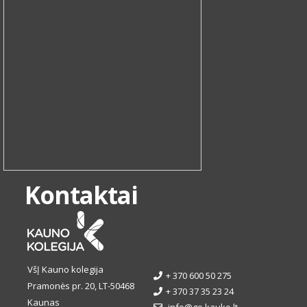
Kontaktai
VšĮ Kauno kolegija
+ 370 600 50 275
Pramonės pr. 20, LT-50468
+ 370 37 35 23 24
Kaunas
info@go.kauko.lt