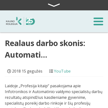
Skip to content
Realaus darbo skonis:
Automati…
2018 15 gegužės
YouTube
Laidoje „Profesija kitaip“ pasakojama apie
Infotronikos ir Automatinio valdymo specialistų darbų
rezultatų atspindžius kasdieniame gyvenime,
specialistų poreikį darbo rinkoje ir šių profesijų