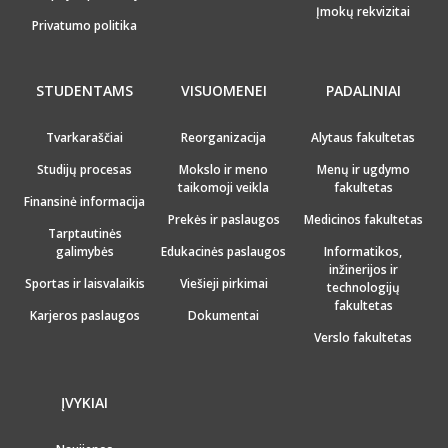
Įmokų rekvizitai
Privatumo politika
STUDENTAMS
VISUOMENEI
PADALINIAI
Tvarkaraščiai
Reorganizacija
Alytaus fakultetas
Studijų procesas
Mokslo ir meno
Menų ir ugdymo
taikomoji veikla
fakultetas
Finansinė informacija
Prekės ir paslaugos
Medicinos fakultetas
Tarptautinės
galimybės
Edukacinės paslaugos
Informatikos,
inžinerijos ir
Sportas ir laisvalaikis
Viešieji pirkimai
technologijų
fakultetas
Karjeros paslaugos
Dokumentai
Verslo fakultetas
ĮVYKIAI