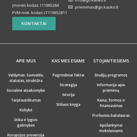
Įmonės kodas 111965284
priemimas@go.kauko.lt
PVM mok. kodas LT119652811
KONTAKTAI
APIE MUS
KAS MES ESAME
STOJANTIESIEMS
Valdymas: Savivalda,
Pagrindiniai faktai
Studijų programos
statutas, struktūra
Strategija
Informacija apie
Socialinė atsakomybė
priėmimą
Istorija
Tarptautiškumas
Kaina, formos ir
Stiliaus knyga
finansavimas
Kokybė
Profesinis bakalauras
Etika ir lygios
galimybės
Apsilankymai
moksleiviams
Korupcijos prevencija