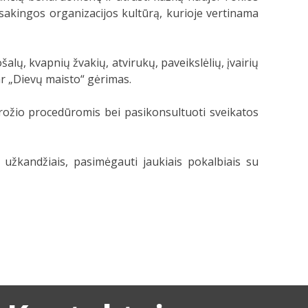
tsakingos organizacijos kultūrą, kurioje vertinama
alų, kvapnių žvakių, atvirukų, paveikslėlių, įvairių
 ar „Dievų maisto“ gėrimas.
rožio procedūromis bei pasikonsultuoti sveikatos
 užkandžiais, pasimėgauti jaukiais pokalbiais su