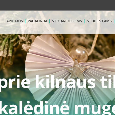
APIE MUS
PADALINIAI
STOJANTIESIEMS
STUDENTAMS
prie kilnaus ti
kalėdinė mugė