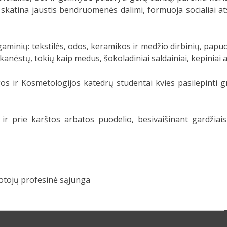
, skatina jaustis bendruomenės dalimi, formuoja socialiai a
aminių: tekstilės, odos, keramikos ir medžio dirbinių, papuoš
 skanėstų, tokių kaip medus, šokoladiniai saldainiai, kepiniai
os ir Kosmetologijos katedrų studentai kvies pasilepinti g
ir prie karštos arbatos puodelio, besivaišinant gardžiais
otojų profesinė sąjunga