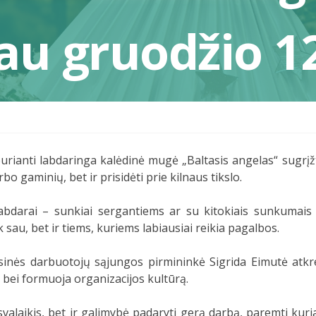
jau gruodžio 1
anti labdaringa kalėdinė mugė „Baltasis angelas“ sugrįžta
rbo gaminių, bet ir prisidėti prie kilnaus tikslo.
labdarai – sunkiai sergantiems ar su kitokiais sunkuma
 sau, bet ir tiems, kuriems labiausiai reikia pagalbos.
inės darbuotojų sąjungos pirmininkė Sigrida Eimutė atkre
bei formuoja organizacijos kultūrą.
svalaikis, bet ir galimybė padaryti gerą darbą, paremti kur