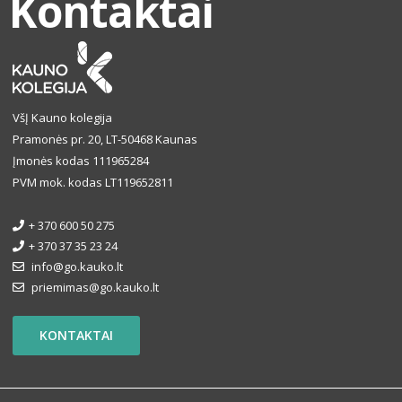
Kontaktai
VšĮ Kauno kolegija
Pramonės pr. 20, LT-50468 Kaunas
Įmonės kodas 111965284
PVM mok. kodas LT119652811
+ 370 600 50 275
+ 370 37 35 23 24
info@go.kauko.lt
priemimas@go.kauko.lt
KONTAKTAI