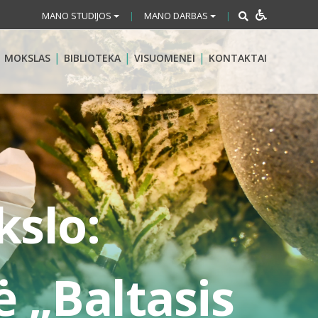
MANO STUDIJOS
MANO DARBAS
|
|
MOKSLAS
BIBLIOTEKA
VISUOMENEI
KONTAKTAI
kslo:
 „Baltasis