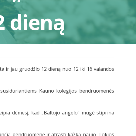
2 dieną
 ir jau gruodžio 12 dieną nuo 12 iki 16 valandos
is susiduriantiems Kauno kolegijos bendruomenės
ipia dėmesį, kad „Baltojo angelo“ mugė stiprina
iančią bendruomenę ir atrasti kažką naujo. Tokios