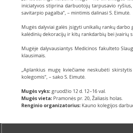
iniciatyvos stiprina darbuotojų tarpusavio ryšius
savitarpio pagalba“, – mintimis dalinasi S. Eimutė.
Mugės dalyviai galės įsigyti unikalių rankų darbo g
kalėdinių dekoracijų ir kitų rankdarbių bei įvairių
Mugėje dalyvausiantys Medicinos fakulteto Slaug
klausimais.
„Aplankius mugę kviečiame neskubėti skirstytis 
kolegomis“, – sako S. Eimutė.
Mugės vyks:
gruodžio 12 d. 12–16 val.
Mugės vieta:
Pramonės pr. 20, Žaliasis holas.
Renginio organizatorius:
Kauno kolegijos darbu