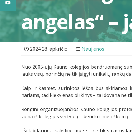
angelas“ – 
2024 28 lapkričio
Naujienos
Nuo 2005-ųjų Kauno kolegijos bendruomenę suburi
lauks visų, norinčių ne tik įsigyti unikalių rankų da
Kaip ir kasmet, surinktos lėšos bus skiriamos 
nariams, tad kiekvienas pirkinys – tai dovana ne tik
Renginį organizuojančios Kauno kolegijos profes
vieną iš kolegijos vertybių – bendruomeniškumą – 
„Ši labdaringa kalėdinė mugė – ne tik smagus lai