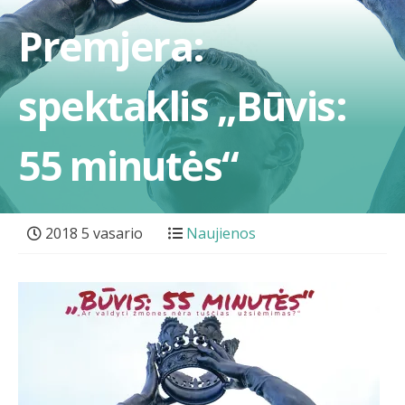
Premjera:
spektaklis „Būvis:
55 minutės“
2018 5 vasario
Naujienos