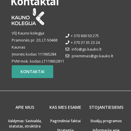
Kontaktai
VšĮ Kauno kolegija
+ 370 600 50 275
Pramonės pr. 20, LT-50468
+ 370 37 35 23 24
Kaunas
info@go.kauko.lt
Įmonės kodas 111965284
priemimas@go.kauko.lt
PVM mok. kodas LT119652811
KONTAKTAI
APIE MUS
KAS MES ESAME
STOJANTIESIEMS
Valdymas: Savivalda,
Pagrindiniai faktai
Studijų programos
statutas, struktūra
Strategija
Informacija apie