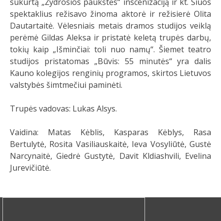
sukurtą „Žydrosios paukštės“ inscenizaciją ir kt. Šiuos
spektaklius režisavo žinoma aktorė ir režisierė Olita
Dautartaitė. Vėlesniais metais dramos studijos veiklą
perėmė Gildas Aleksa ir pristatė keletą trupės darbų,
tokių kaip „Išminčiai: toli nuo namų“. Šiemet teatro
studijos pristatomas „Būvis: 55 minutės“ yra dalis
Kauno kolegijos renginių programos, skirtos Lietuvos
valstybės šimtmečiui paminėti.
Trupės vadovas: Lukas Alsys.
Vaidina: Matas Kėblis, Kasparas Kėblys, Rasa
Bertulytė, Rosita Vasiliauskaitė, Ieva Vosyliūtė, Gustė
Narcynaitė, Giedrė Gustytė, Davit Kldiashvili, Evelina
Jurevičiūtė.