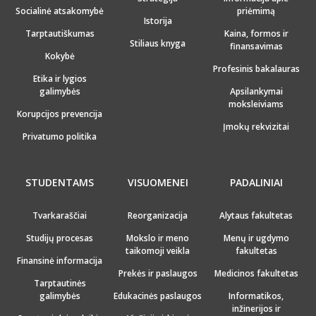
Socialinė atsakomybė
priėmimą
Istorija
Tarptautiškumas
Kaina, formos ir
Stiliaus knyga
finansavimas
Kokybė
Profesinis bakalauras
Etika ir lygios
galimybės
Apsilankymai
moksleiviams
Korupcijos prevencija
Įmokų rekvizitai
Privatumo politika
STUDENTAMS
VISUOMENEI
PADALINIAI
Tvarkaraščiai
Reorganizacija
Alytaus fakultetas
Studijų procesas
Mokslo ir meno
Menų ir ugdymo
taikomoji veikla
fakultetas
Finansinė informacija
Prekės ir paslaugos
Medicinos fakultetas
Tarptautinės
galimybės
Edukacinės paslaugos
Informatikos,
inžinerijos ir