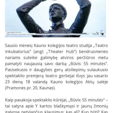
Sausio mėnesį Kauno kolegijos teatro studija „Teatro
inkubatorius“ (angl. „Theater Hub“) bendruomenės
nariams suteikė galimybę atviros peržiūros metu
pamatyti naujausią savo darbą „Būvis: 55 minutės“.
Pasisekusio ir daugybės gerų atsiliepimų sulaukusio
spektaklio premjerą teatro gerbėjai išvys jau vasario
23 dieną 18 valandą Kauno kolegijos Aktų salėje
(Pramonės pr. 20, Kaunas).
Kaip pasakoja spektaklio kūrėjai, „Būvis: 55 minutės“ –
tai satyra apie Y kartos blaškymąsi ir jaunų žmonių
galvose netylančius klausimus: kas aš? Kuo būti? Kas