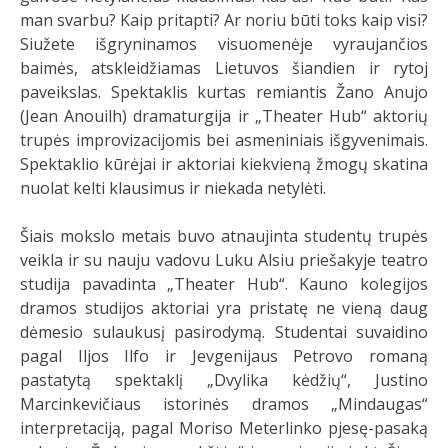
man svarbu? Kaip pritapti? Ar noriu būti toks kaip visi?
Siužete išgryninamos visuomenėje vyraujančios
baimės, atskleidžiamas Lietuvos šiandien ir rytoj
paveikslas. Spektaklis kurtas remiantis Žano Anujo
(Jean Anouilh) dramaturgija ir „Theater Hub“ aktorių
trupės improvizacijomis bei asmeniniais išgyvenimais.
Spektaklio kūrėjai ir aktoriai kiekvieną žmogų skatina
nuolat kelti klausimus ir niekada netylėti.
Šiais mokslo metais buvo atnaujinta studentų trupės
veikla ir su nauju vadovu Luku Alsiu priešakyje teatro
studija pavadinta „Theater Hub“. Kauno kolegijos
dramos studijos aktoriai yra pristatę ne vieną daug
dėmesio sulaukusį pasirodymą. Studentai suvaidino
pagal Iljos Ilfo ir Jevgenijaus Petrovo romaną
pastatytą spektaklį „Dvylika kėdžių“, Justino
Marcinkevičiaus istorinės dramos „Mindaugas“
interpretaciją, pagal Moriso Meterlinko pjesę-pasaką