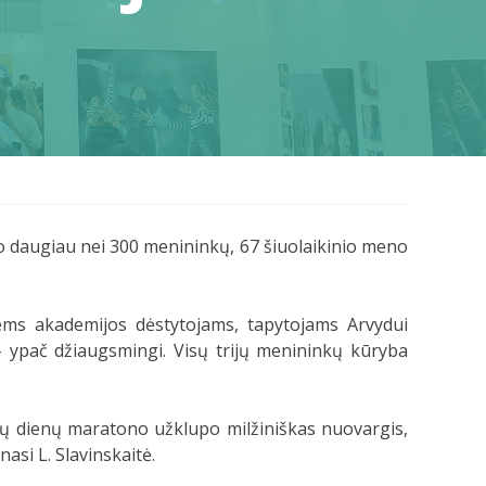
vavo daugiau nei 300 menininkų, 67 šiuolaikinio meno
ems akademijos dėstytojams, tapytojams Arvydui
 – ypač džiaugsmingi. Visų trijų menininkų kūryba
šių dienų maratono užklupo milžiniškas nuovargis,
asi L. Slavinskaitė.