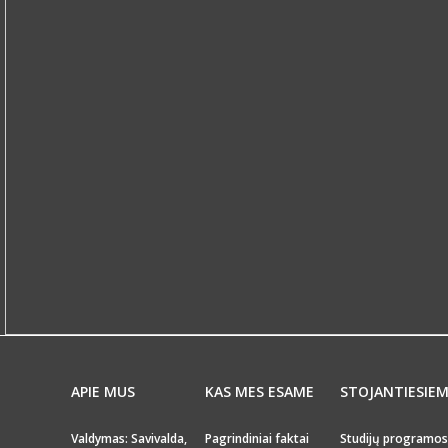
APIE MUS
KAS MES ESAME
STOJANTIESIE
Valdymas: Savivalda,
Pagrindiniai faktai
Studijų programos