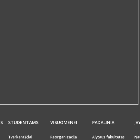
MS
STUDENTAMS
VISUOMENEI
PADALINIAI
ĮV
Tvarkaraščiai
Reorganizacija
Alytaus fakultetas
Na