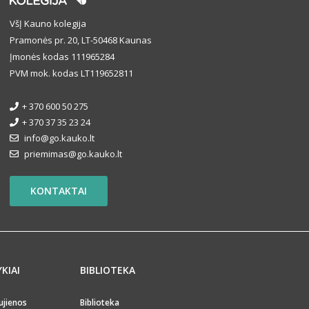
VšĮ Kauno kolegija
Pramonės pr. 20, LT-50468 Kaunas
Įmonės kodas 111965284
PVM mok. kodas LT119652811
+ 370 600 50 275
+ 370 37 35 23 24
info@go.kauko.lt
priemimas@go.kauko.lt
KONTAKTAI
YKIAI
BIBLIOTEKA
ujienos
Biblioteka