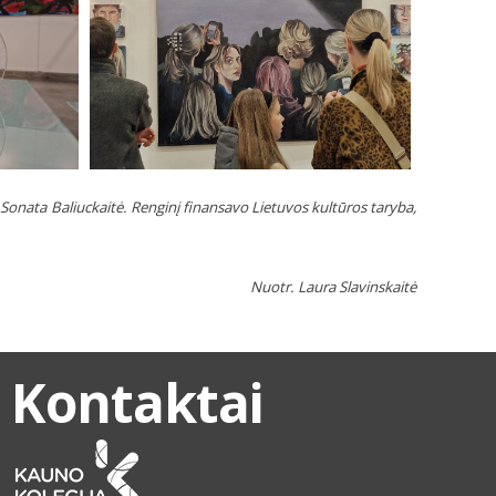
onata Baliuckaitė. Renginį finansavo Lietuvos kultūros taryba,
Nuotr. Laura Slavinskaitė
Kontaktai