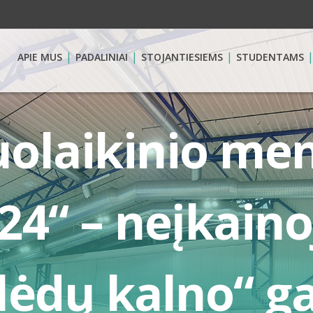
APIE MUS
PADALINIAI
STOJANTIESIEMS
STUDENTAMS
iuolaikinio m
’24“ – neįkain
lėdų kalno“ ga