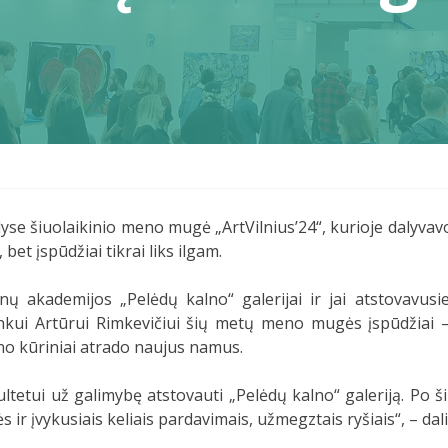
 šalyse šiuolaikinio meno mugė „ArtVilnius’24“, kurioje daly
, bet įspūdžiai tikrai liks ilgam.
 akademijos „Pelėdų kalno“ galerijai ir jai atstovavusi
ininkui Artūrui Rimkevičiui šių metų meno mugės įspūdžiai
no kūriniai atrado naujus namus.
ltetui
už galimybę atstovauti „Pelėdų kalno“ galeriją. Po 
r įvykusiais keliais pardavimais, užmegztais ryšiais“, – dalin