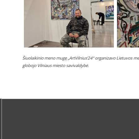
Šiuolaikinio meno mugę „ArtVilnius’24“ organizavo Lietuvos me
globojo Vilniaus miesto savivaldybė.