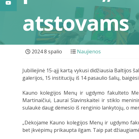
atstovams
2024 8 spalio
Naujienos
Jubiliejinė 15-ąjį kartą vykusi didžiausia Baltijos
galerijos, 15 institucijų iš 14 pasaulio šalių, baigėsi
Kauno kolegijos Menų ir ugdymo fakulteto Menų
Martinaičiui, Laurai Slavinskaitei ir stiklo men
sulaukė daug dėmesio iš renginio lankytojų, o me
„Dėkojame
Kauno kolegijos Menų ir ugdymo faku
bet įkvėpimų prikaupta ilgam. Taip pat džiaugiamės i