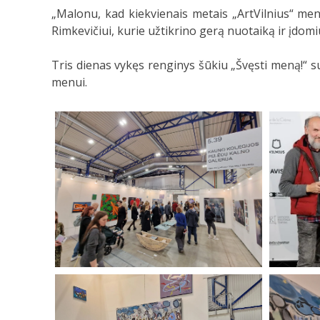
„Malonu, kad kiekvienais metais „ArtVilnius“ m
Rimkevičiui, kurie užtikrino gerą nuotaiką ir įdo
Tris dienas vykęs renginys šūkiu „Švęsti meną!“ su
menui.