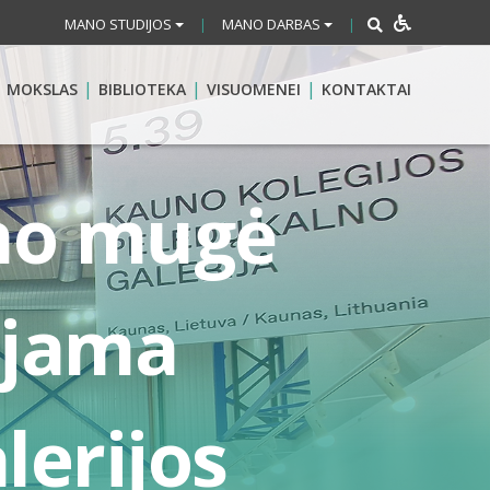
MANO STUDIJOS
MANO DARBAS
|
|
MOKSLAS
BIBLIOTEKA
VISUOMENEI
KONTAKTAI
eno mugė
ojama
lerijos