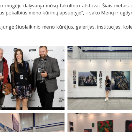
eno mugėje dalyvauja mūsų
fakulteto atstovai. Šiais metais e
mius pokalbius meno kūrinių apsuptyje“, – sako Menų ir ugd
jungė šiuolaikinio meno kūrėjus, galerijas, institucijas, ko