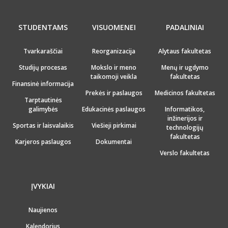
STUDENTAMS
VISUOMENEI
PADALINIAI
Tvarkaraščiai
Reorganizacija
Alytaus fakultetas
Studijų procesas
Mokslo ir meno
Menų ir ugdymo
taikomoji veikla
fakultetas
Finansinė informacija
Prekės ir paslaugos
Medicinos fakultetas
Tarptautinės
galimybės
Edukacinės paslaugos
Informatikos,
inžinerijos ir
Sportas ir laisvalaikis
Viešieji pirkimai
technologijų
fakultetas
Karjeros paslaugos
Dokumentai
Verslo fakultetas
ĮVYKIAI
Naujienos
Kalendorius