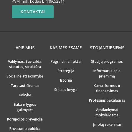
PVM mok. kodas LT119652811
KONTAKTAI
APIE MUS
KAS MES ESAME
STOJANTIESIEMS
Valdymas: Savivalda,
Pagrindiniai faktai
Studijų programos
statutas, struktūra
Strategija
Informacija apie
Socialinė atsakomybė
priėmimą
Istorija
Tarptautiškumas
Kaina, formos ir
Stiliaus knyga
finansavimas
Kokybė
Profesinis bakalauras
Etika ir lygios
galimybės
Apsilankymai
moksleiviams
Korupcijos prevencija
Įmokų rekvizitai
Privatumo politika