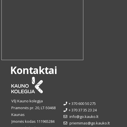
Kontaktai
VšĮ Kauno kolegija
+ 370 600 50 275
Pramonės pr. 20, LT-50468
+ 370 37 35 23 24
Kaunas
info@go.kauko.lt
Įmonės kodas 111965284
priemimas@go.kauko.lt