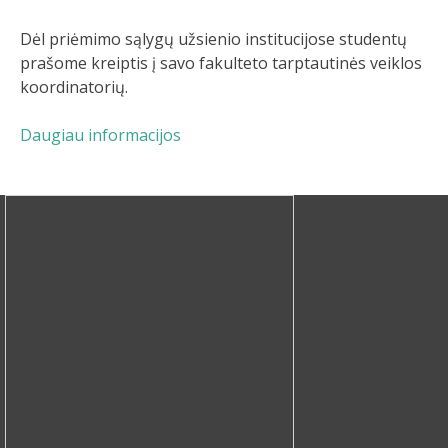
Dėl priėmimo sąlygų užsienio institucijose studentų
prašome kreiptis į savo fakulteto tarptautinės veiklos
koordinatorių.
Daugiau informacijos