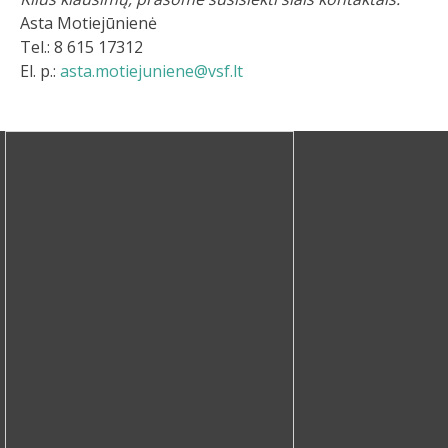
Asta Motiejūnienė
Tel.: 8 615 17312
El. p.:
asta.motiejuniene@vsf.lt