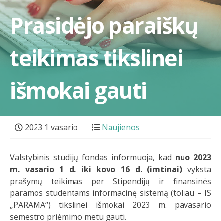
Prasidėjo paraiškų
teikimas tikslinei
išmokai gauti
2023 1 vasario
Naujienos
Valstybinis studijų fondas informuoja, kad
nuo 2023
m. vasario 1 d. iki kovo 16 d. (imtinai)
vyksta
prašymų teikimas per Stipendijų ir finansinės
paramos studentams informacinę sistemą (toliau – IS
„PARAMA“) tikslinei išmokai 2023 m. pavasario
semestro priėmimo metu gauti.