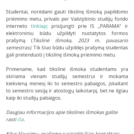
Studentai, norėdami gauti tikslinę išmoką papildomo
priėmimo metu, privalo per Valstybinio studijų fondo
interneto
tinklapį
prisijungti prie IS „PARAMA“ ir
elektroniniu būdu užpildyti nustatytos formos
prašymą (
Tikslinė išmoka, 2023 m. pavasario
semestras)
. Tik šiuo būdu užpildęs prašymą studentas
gali pretenduoti į tikslinę išmoką priėmimo metu.
Primename, kad tikslinė išmoka studentams yra
skiriama vienam studijų semestrui ir mokama
kiekvieną mėnesį iki to semestro pabaigos, įskaitant
to semestro sesiją ir atostogų laikotarpį, bet ne ilgiau
kaip iki studijų pabaigos.
Daugiau informacijos apie tikslines išmokas galite
rasti
čia
.
Kilus klausimų, prašome susisiekti šiais kontaktais: