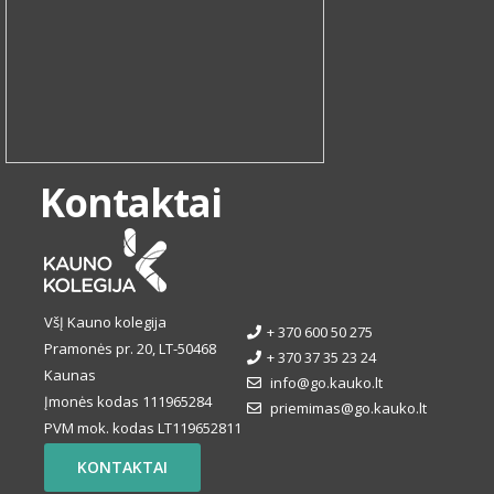
Kontaktai
VšĮ Kauno kolegija
+ 370 600 50 275
Pramonės pr. 20, LT-50468
+ 370 37 35 23 24
Kaunas
info@go.kauko.lt
Įmonės kodas 111965284
priemimas@go.kauko.lt
PVM mok. kodas LT119652811
KONTAKTAI