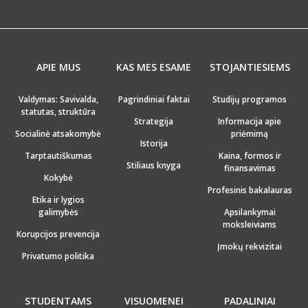
APIE MUS
KAS MES ESAME
STOJANTIESIEMS
Valdymas: Savivalda,
Pagrindiniai faktai
Studijų programos
statutas, struktūra
Strategija
Informacija apie
Socialinė atsakomybė
priėmimą
Istorija
Tarptautiškumas
Kaina, formos ir
Stiliaus knyga
finansavimas
Kokybė
Profesinis bakalauras
Etika ir lygios
galimybės
Apsilankymai
moksleiviams
Korupcijos prevencija
Įmokų rekvizitai
Privatumo politika
STUDENTAMS
VISUOMENEI
PADALINIAI