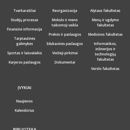
Tvarkaraščiai
Reorganizacija
Alytaus fakultetas
Studijų procesas
Mokslo ir meno
Menų ir ugdymo
taikomoji veikla
fakultetas
Finansinė informacija
Prekės ir paslaugos
Medicinos fakultetas
Tarptautinės
galimybės
Edukacinės paslaugos
Informatikos,
inžinerijos ir
Sportas ir laisvalaikis
Viešieji pirkimai
technologijų
fakultetas
Karjeros paslaugos
Dokumentai
Verslo fakultetas
ĮVYKIAI
Naujienos
Kalendorius
BIBLIOTEKA