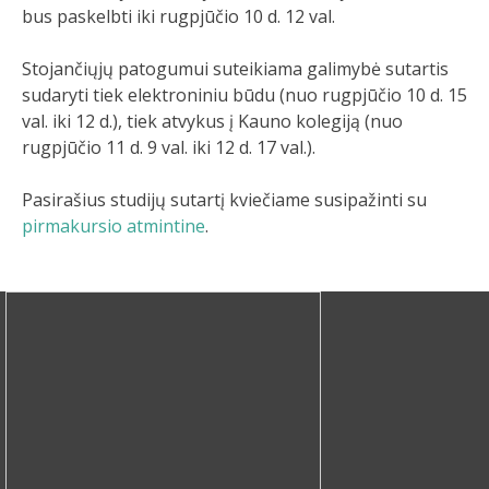
bus paskelbti iki rugpjūčio 10 d. 12 val.
Stojančiųjų patogumui suteikiama galimybė sutartis
sudaryti tiek elektroniniu būdu (nuo rugpjūčio 10 d. 15
val. iki 12 d.), tiek atvykus į Kauno kolegiją (nuo
rugpjūčio 11 d. 9 val. iki 12 d. 17 val.).
Pasirašius studijų sutartį kviečiame susipažinti su
pirmakursio atmintine
.