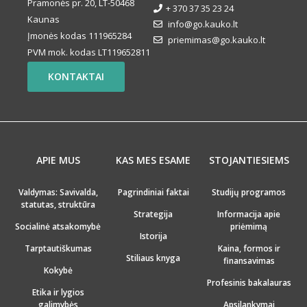
Pramonės pr. 20, LT-50468
+ 370 37 35 23 24
Kaunas
info@go.kauko.lt
Įmonės kodas 111965284
priemimas@go.kauko.lt
PVM mok. kodas LT119652811
KONTAKTAI
APIE MUS
KAS MES ESAME
STOJANTIESIEMS
Valdymas: Savivalda,
Pagrindiniai faktai
Studijų programos
statutas, struktūra
Strategija
Informacija apie
Socialinė atsakomybė
priėmimą
Istorija
Tarptautiškumas
Kaina, formos ir
Stiliaus knyga
finansavimas
Kokybė
Profesinis bakalauras
Etika ir lygios
galimybės
Apsilankymai