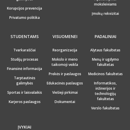
moksleiviams
Korupcijos prevencija
Įmokų rekvizitai
Privatumo politika
STUDENTAMS
VISUOMENEI
PADALINIAI
Tvarkaraščiai
Reorganizacija
Alytaus fakultetas
Studijų procesas
Mokslo ir meno
Menų ir ugdymo
taikomoji veikla
fakultetas
Finansinė informacija
Prekės ir paslaugos
Medicinos fakultetas
Tarptautinės
galimybės
Edukacinės paslaugos
Informatikos,
inžinerijos ir
Sportas ir laisvalaikis
Viešieji pirkimai
technologijų
fakultetas
Karjeros paslaugos
Dokumentai
Verslo fakultetas
ĮVYKIAI