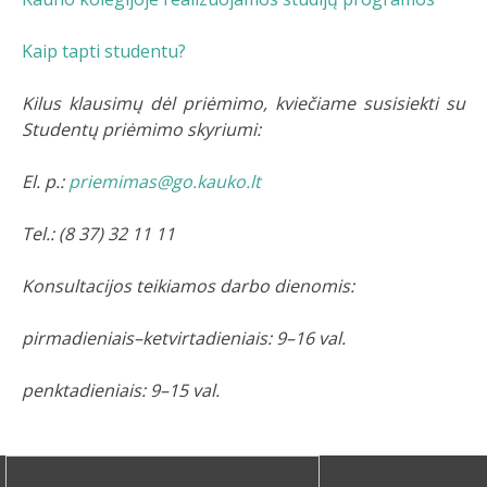
Kaip tapti studentu?
Kilus klausimų dėl priėmimo, kviečiame susisiekti su
Studentų priėmimo skyriumi:
El. p.:
priemimas@go.kauko.lt
Tel.: (8 37) 32 11 11
Konsultacijos teikiamos darbo dienomis:
pirmadieniais–ketvirtadieniais: 9–16 val.
penktadieniais: 9–15 val.