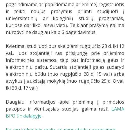
pagrindiniame ar papildomame priėmime, registruotis
ir teikti naujus prašymus priimti studijuoti į
universitetinių ar koleginių studijų programas,
kuriose dar liko laisvų vietų. Teikiant prašymą galima
nurodyti ne daugiau kaip 6 pageidavimus.
Kvietimai studijuoti bus skelbiami rugpjūčio 28 d. iki 12
val., juos stojantieji ras prisijungę prie priėmimo
informacinės sistemos, taip pat informaciją gaus ir
elektroniniu paštu. Sutartis stojantieji galės sudaryti
elektroniniu būdu (nuo rugpjūčio 28 d. 15 val.) arba
atvykus į aukštąją mokyklą (nuo rugpjūčio 29 d. 8 val.
iki 30 d. 17 val.).
Daugiau informacijos apie priėmimą į pirmosios
pakopos ir vientisąsias studijas galima rasti
LAMA
BPO tinklalapyje
.
Kauno kolegijoje realizuojamos studijų programos