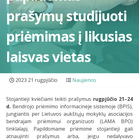
prašymų studijuoti
priėmimas į likusias
laisvas vietas
2023 21 rugpjūčio
Naujienos
Stojantieji kviečiami teikti prašymus
rugpjūčio 21–24
d.
Bendrojo priėmimo informacinėje sistemoje (BPIS),
jungiantis per Lietuvos aukštųjų mokyklų asociacijos
bendrajam priėmimui organizuoti (LAMA BPO)
tinklalapį. Papildomame priėmime stojantieji gali
atnaujinti prašymus arba, jeigu nedalyvavo