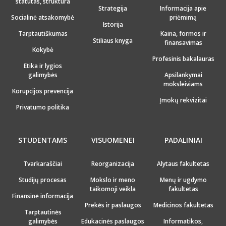
statutas, struktūra
Strategija
Informacija apie
Socialinė atsakomybė
priėmimą
Istorija
Tarptautiškumas
Kaina, formos ir
Stiliaus knyga
finansavimas
Kokybė
Profesinis bakalauras
Etika ir lygios
galimybės
Apsilankymai
moksleiviams
Korupcijos prevencija
Įmokų rekvizitai
Privatumo politika
STUDENTAMS
VISUOMENEI
PADALINIAI
Tvarkaraščiai
Reorganizacija
Alytaus fakultetas
Studijų procesas
Mokslo ir meno
Menų ir ugdymo
taikomoji veikla
fakultetas
Finansinė informacija
Prekės ir paslaugos
Medicinos fakultetas
Tarptautinės
galimybės
Edukacinės paslaugos
Informatikos,