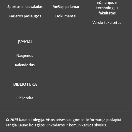
inžinerijos ir
Sportas ir laisvalaikis
Viešieji pirkimai
technologijų
fakultetas
Karjeros paslaugos
Dokumentai
Verslo fakultetas
ĮVYKIAI
Naujienos
Kalendorius
BIBLIOTEKA
Biblioteka
© 2025 Kauno kolegija. Visos teisės saugomos. Informaciją puslapiui
rengia Kauno kolegijos Rinkodaros ir komunikacijos skyrius.