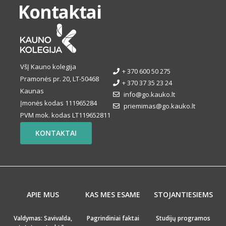
Kontaktai
VšĮ Kauno kolegija
+ 370 600 50 275
Pramonės pr. 20, LT-50468
+ 370 37 35 23 24
Kaunas
info@go.kauko.lt
Įmonės kodas 111965284
priemimas@go.kauko.lt
PVM mok. kodas LT119652811
KONTAKTAI
APIE MUS
KAS MES ESAME
STOJANTIESIEMS
Valdymas: Savivalda,
Pagrindiniai faktai
Studijų programos