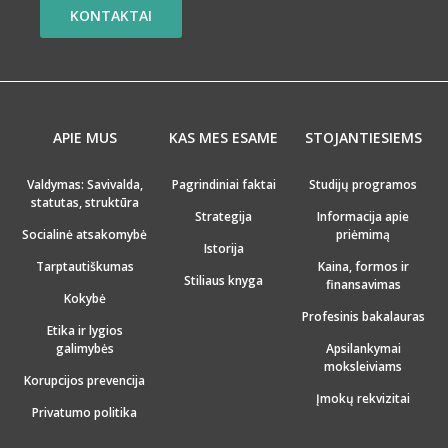
KONTAKTAI
APIE MUS
KAS MES ESAME
STOJANTIESIEMS
Valdymas: Savivalda,
Pagrindiniai faktai
Studijų programos
statutas, struktūra
Strategija
Informacija apie
Socialinė atsakomybė
priėmimą
Istorija
Tarptautiškumas
Kaina, formos ir
Stiliaus knyga
finansavimas
Kokybė
Profesinis bakalauras
Etika ir lygios
galimybės
Apsilankymai
moksleiviams
Korupcijos prevencija
Įmokų rekvizitai
Privatumo politika