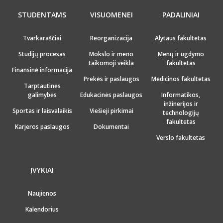
STUDENTAMS
VISUOMENEI
PADALINIAI
Tvarkaraščiai
Reorganizacija
Alytaus fakultetas
Studijų procesas
Mokslo ir meno
Menų ir ugdymo
taikomoji veikla
fakultetas
Finansinė informacija
Prekės ir paslaugos
Medicinos fakultetas
Tarptautinės
galimybės
Edukacinės paslaugos
Informatikos,
inžinerijos ir
Sportas ir laisvalaikis
Viešieji pirkimai
technologijų
fakultetas
Karjeros paslaugos
Dokumentai
Verslo fakultetas
ĮVYKIAI
Naujienos
Kalendorius