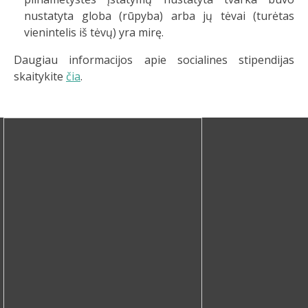
nustatyta globa (rūpyba) arba jų tėvai (turėtas
vienintelis iš tėvų) yra mirę.
Daugiau informacijos apie socialines stipendijas
skaitykite
čia
.