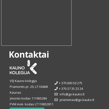
Kontaktai
VšĮ Kauno kolegija
+ 370 600 50 275
Pramonės pr. 20, LT-50468
+ 370 37 35 23 24
Kaunas
info@go.kauko.lt
Įmonės kodas 111965284
priemimas@go.kauko.lt
PVM mok. kodas LT119652811