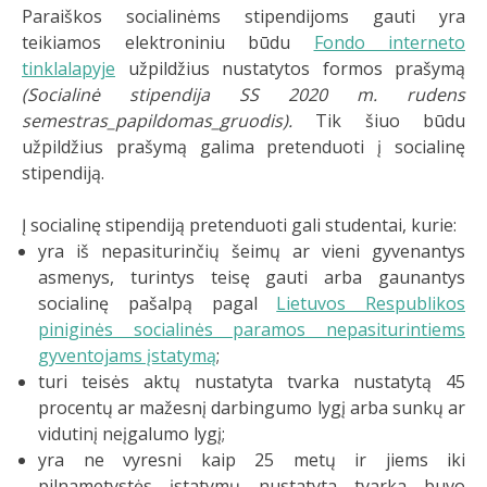
Paraiškos socialinėms stipendijoms gauti yra
teikiamos elektroniniu būdu
Fondo interneto
tinklalapyje
užpildžius nustatytos formos prašymą
(Socialinė stipendija SS 2020 m. rudens
semestras_papildomas_gruodis).
Tik šiuo būdu
užpildžius prašymą galima pretenduoti į socialinę
stipendiją.
Į socialinę stipendiją pretenduoti gali studentai, kurie:
yra iš nepasiturinčių šeimų ar vieni gyvenantys
asmenys, turintys teisę gauti arba gaunantys
socialinę pašalpą pagal
Lietuvos Respublikos
piniginės socialinės paramos nepasiturintiems
gyventojams įstatymą
;
turi teisės aktų nustatyta tvarka nustatytą 45
procentų ar mažesnį darbingumo lygį arba sunkų ar
vidutinį neįgalumo lygį;
yra ne vyresni kaip 25 metų ir jiems iki
pilnametystės įstatymų nustatyta tvarka buvo