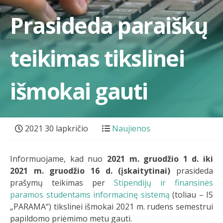
Prasideda paraiškų
teikimas tikslinei
išmokai gauti
2021 30 lapkričio
Naujienos
Informuojame, kad nuo
2021 m. gruodžio 1 d. iki
2021 m. gruodžio 16 d. (įskaitytinai)
prasideda
prašymų teikimas per
Stipendijų ir finansinės
paramos studentams informacinę sistemą
(toliau – IS
„PARAMA“) tikslinei išmokai 2021 m. rudens semestrui
papildomo priėmimo metu gauti.