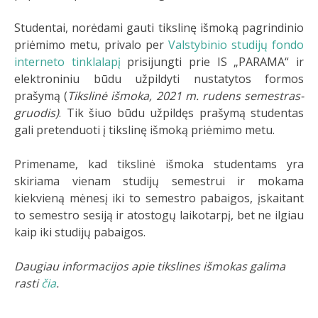
Studentai, norėdami gauti tikslinę išmoką pagrindinio
priėmimo metu, privalo per
Valstybinio studijų fondo
interneto tinklalapį
prisijungti prie IS „PARAMA“ ir
elektroniniu būdu užpildyti nustatytos formos
prašymą (
Tikslinė išmoka, 2021 m. rudens semestras-
gruodis)
. Tik šiuo būdu užpildęs prašymą studentas
gali pretenduoti į tikslinę išmoką priėmimo metu.
Primename, kad tikslinė išmoka studentams yra
skiriama vienam studijų semestrui ir mokama
kiekvieną mėnesį iki to semestro pabaigos, įskaitant
to semestro sesiją ir atostogų laikotarpį, bet ne ilgiau
kaip iki studijų pabaigos.
Daugiau informacijos apie tikslines išmokas galima
rasti
čia
.