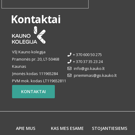
Kontaktai
VšĮ Kauno kolegija
+ 370 600 50 275
Pramonės pr. 20, LT-50468
+ 370 37 35 23 24
Kaunas
info@go.kauko.lt
Įmonės kodas 111965284
priemimas@go.kauko.lt
PVM mok. kodas LT119652811
KONTAKTAI
APIE MUS
KAS MES ESAME
STOJANTIESIEMS