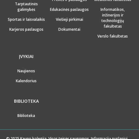
Tarptautinės
galimybės
Edukacinės paslaugos
Informatikos,
inžinerijos ir
Sportas ir laisvalaikis
Viešieji pirkimai
technologijų
fakultetas
Karjeros paslaugos
Dokumentai
Verslo fakultetas
ĮVYKIAI
Naujienos
Kalendorius
BIBLIOTEKA
Biblioteka
© 2025 Kauno kolegija. Visos teisės saugomos. Informaciją puslapiui