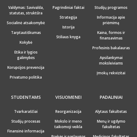
Valdymas: Savivalda,
Pagrindiniai faktai
Studijų programos
statutas, struktūra
Strategija
Informacija apie
Socialinė atsakomybė
priėmimą
Istorija
Tarptautiškumas
Kaina, formos ir
Stiliaus knyga
finansavimas
Kokybė
Profesinis bakalauras
Etika ir lygios
galimybės
Apsilankymai
moksleiviams
Korupcijos prevencija
Įmokų rekvizitai
Privatumo politika
STUDENTAMS
VISUOMENEI
PADALINIAI
Tvarkaraščiai
Reorganizacija
Alytaus fakultetas
Studijų procesas
Mokslo ir meno
Menų ir ugdymo
taikomoji veikla
fakultetas
Finansinė informacija
Prekės ir paslaugos
Medicinos fakultetas