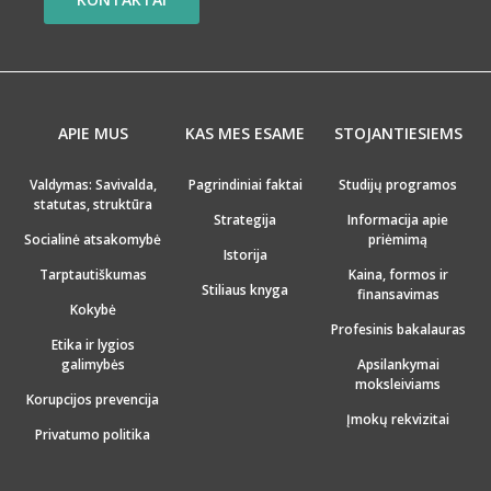
APIE MUS
KAS MES ESAME
STOJANTIESIEMS
Valdymas: Savivalda,
Pagrindiniai faktai
Studijų programos
statutas, struktūra
Strategija
Informacija apie
Socialinė atsakomybė
priėmimą
Istorija
Tarptautiškumas
Kaina, formos ir
Stiliaus knyga
finansavimas
Kokybė
Profesinis bakalauras
Etika ir lygios
galimybės
Apsilankymai
moksleiviams
Korupcijos prevencija
Įmokų rekvizitai
Privatumo politika