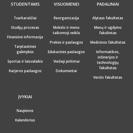
STUDENTAMS
VISUOMENEI
PADALINIAI
Tvarkaraščiai
Reorganizacija
Alytaus fakultetas
Studijų procesas
Mokslo ir meno
Menų ir ugdymo
taikomoji veikla
fakultetas
Finansinė informacija
Prekės ir paslaugos
Medicinos fakultetas
Tarptautinės
galimybės
Edukacinės paslaugos
Informatikos,
inžinerijos ir
Sportas ir laisvalaikis
Viešieji pirkimai
technologijų
fakultetas
Karjeros paslaugos
Dokumentai
Verslo fakultetas
ĮVYKIAI
Naujienos
Kalendorius