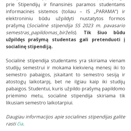
prie Stipendijų ir finansinės paramos studentams
informacinės sistemos (toliau – IS „PARAMA“) ir
elektroniniu būdu užpildyti nustatytos formos
prašymą (
Socialinė stipendija SS 2023 m. pavasario
semestras_papildomas_birželis
).
Tik šiuo būdu
užpildęs prašymą studentas gali pretenduoti į
socialinę stipendiją.
Socialinė stipendija studentams yra skiriama vienam
studijų semestrui ir mokama kiekvieną mėnesį iki to
semestro pabaigos, įskaitant to semestro sesiją ir
atostogų laikotarpį, bet ne ilgiau kaip iki studijų
pabaigos. Studentui, kuris užpildo prašymą papildomo
priėmimo metu, socialinė stipendija skiriama tik
likusiam semestro laikotarpiui.
Daugiau informacijos apie socialines stipendijas galite
rasti
čia
.