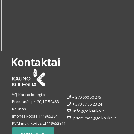
Kontaktai
VšĮ Kauno kolegija
+ 370 600 50 275
Pramonės pr. 20, LT-50468
+ 370 37 35 23 24
Kaunas
info@go.kauko.lt
Įmonės kodas 111965284
priemimas@go.kauko.lt
PVM mok. kodas LT119652811
KONTAKTAI