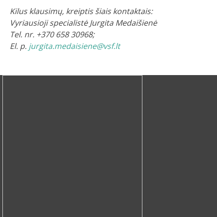
Kilus klausimų, kreiptis šiais kontaktais:
Vyriausioji specialistė Jurgita Medaišienė
Tel. nr. +370 658 30968;
El. p.
jurgita.medaisiene@vsf.lt