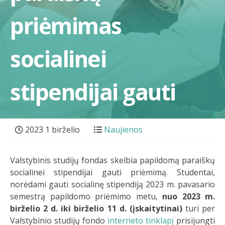
priėmimas
socialinei
stipendijai gauti
2023 1 birželio
Naujienos
Valstybinis studijų fondas skelbia papildomą paraiškų
socialinei stipendijai gauti priėmimą. Studentai,
norėdami gauti socialinę stipendiją 2023 m. pavasario
semestrą papildomo priėmimo metu,
nuo 2023 m.
birželio 2 d. iki birželio 11 d. (įskaitytinai)
turi per
Valstybinio studijų fondo
interneto tinklapį
prisijungti