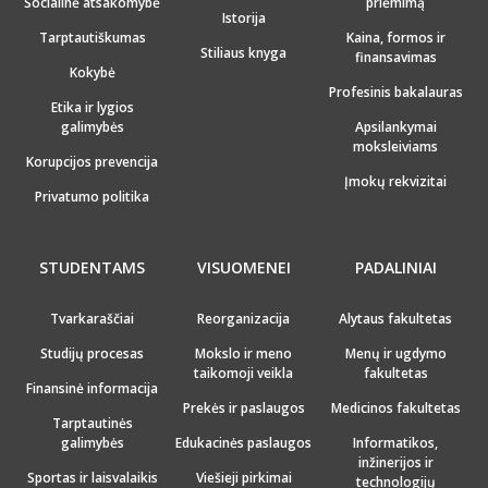
Socialinė atsakomybė
priėmimą
Istorija
Tarptautiškumas
Kaina, formos ir
Stiliaus knyga
finansavimas
Kokybė
Profesinis bakalauras
Etika ir lygios
galimybės
Apsilankymai
moksleiviams
Korupcijos prevencija
Įmokų rekvizitai
Privatumo politika
STUDENTAMS
VISUOMENEI
PADALINIAI
Tvarkaraščiai
Reorganizacija
Alytaus fakultetas
Studijų procesas
Mokslo ir meno
Menų ir ugdymo
taikomoji veikla
fakultetas
Finansinė informacija
Prekės ir paslaugos
Medicinos fakultetas
Tarptautinės
galimybės
Edukacinės paslaugos
Informatikos,
inžinerijos ir
Sportas ir laisvalaikis
Viešieji pirkimai
technologijų