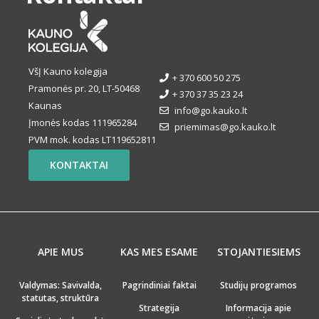
VšĮ Kauno kolegija
+ 370 600 50 275
Pramonės pr. 20, LT-50468
+ 370 37 35 23 24
Kaunas
info@go.kauko.lt
Įmonės kodas 111965284
priemimas@go.kauko.lt
PVM mok. kodas LT119652811
KONTAKTAI
APIE MUS
KAS MES ESAME
STOJANTIESIEMS
Valdymas: Savivalda,
Pagrindiniai faktai
Studijų programos
statutas, struktūra
Strategija
Informacija apie