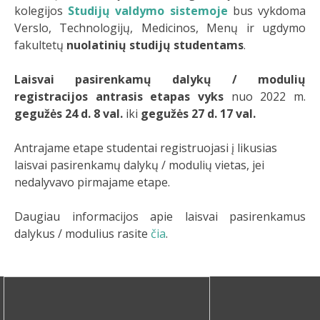
kolegijos
Studijų valdymo sistemoje
bus vykdoma
Verslo, Technologijų, Medicinos, Menų ir ugdymo
fakultetų
nuolatinių studijų studentams
.
Laisvai pasirenkamų dalykų / modulių
registracijos antrasis etapas vyks
nuo 2022 m.
gegužės 24 d. 8 val.
iki
gegužės 27 d. 17 val.
Antrajame etape studentai registruojasi į likusias
laisvai pasirenkamų dalykų / modulių vietas, jei
nedalyvavo pirmajame etape.
Daugiau informacijos apie laisvai pasirenkamus
dalykus / modulius rasite
čia
.