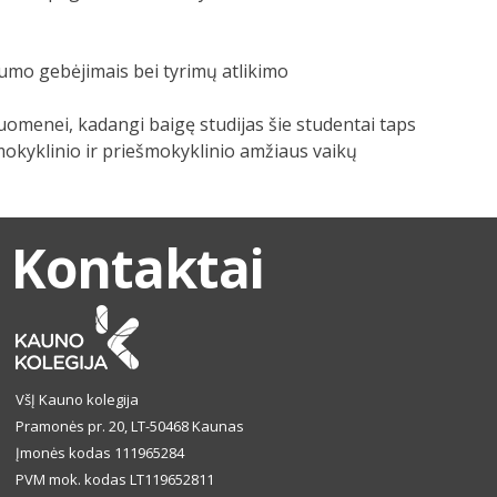
kumo gebėjimais bei tyrimų atlikimo
uomenei, kadangi baigę studijas šie studentai taps
mokyklinio ir priešmokyklinio amžiaus vaikų
Kontaktai
VšĮ Kauno kolegija
Pramonės pr. 20, LT-50468 Kaunas
Įmonės kodas 111965284
PVM mok. kodas LT119652811