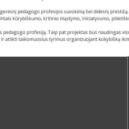
s geresnį pedagogo profesijos suvokimą bei didesnį prestižą.
tais kūrybiškumo, kritinio mąstymo, iniciatyvumo, pilietiš
s pedagogo profesiją. Taip pat projektas bus naudingas vis
r atlikti taikomuosius tyrimus organizuojant kokybišką iki