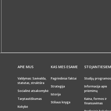
APIE MUS
KAS MES ESAME
STOJANTIESIE
Valdymas: Savivalda,
Pagrindiniai faktai
Studijų programos
statutas, struktūra
Strategija
Informacija apie
Socialinė atsakomybė
priėmimą
Istorija
Tarptautiškumas
Kaina, formos ir
Stiliaus knyga
finansavimas
Kokybė