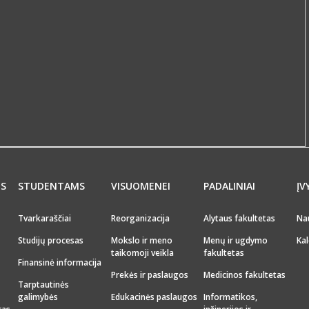
MS
STUDENTAMS
VISUOMENEI
PADALINIAI
ĮV
Tvarkaraščiai
Reorganizacija
Alytaus fakultetas
Na
Studijų procesas
Mokslo ir meno
Menų ir ugdymo
Kal
taikomoji veikla
fakultetas
Finansinė informacija
Prekės ir paslaugos
Medicinos fakultetas
Tarptautinės
galimybės
Edukacinės paslaugos
Informatikos,