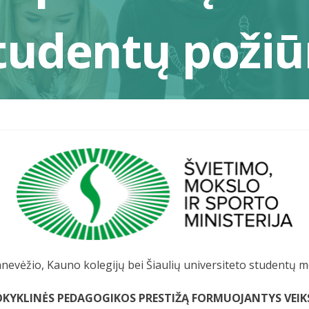
studentų požiū
Panevėžio, Kauno kolegijų bei Šiaulių universiteto studentų m
OKYKLINĖS PEDAGOGIKOS PRESTIŽĄ FORMUOJANTYS VEIK