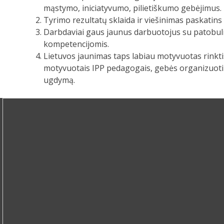
mąstymo, iniciatyvumo, pilietiškumo gebėjimus.
Tyrimo rezultatų sklaida ir viešinimas paskatin
Darbdaviai gaus jaunus darbuotojus su patobulin
kompetencijomis.
Lietuvos jaunimas taps labiau motyvuotas rinkti
motyvuotais IPP pedagogais, gebės organizuoti i
ugdymą.