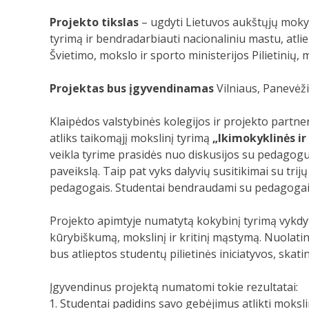
Projekto tikslas
– ugdyti Lietuvos aukštųjų mokyk
tyrimą ir bendradarbiauti nacionaliniu mastu, atl
Švietimo, mokslo ir sporto ministerijos Pilietinių,
Projektas bus įgyvendinamas
Vilniaus, Panevėžio
Klaipėdos valstybinės kolegijos ir projekto partner
atliks taikomąjį mokslinį tyrimą
„
Ikimokyklinės i
veikla tyrime prasidės nuo diskusijos su pedagogu
paveikslą. Taip pat vyks dalyvių susitikimai su trij
pedagogais. Studentai bendraudami su pedagogais-p
Projekto apimtyje numatytą kokybinį tyrimą vykdyt
kūrybiškumą, mokslinį ir kritinį mąstymą. Nuolati
bus atlieptos studentų pilietinės iniciatyvos, skat
Įgyvendinus projektą numatomi tokie rezultatai:
Studentai padidins savo gebėjimus atlikti moksl