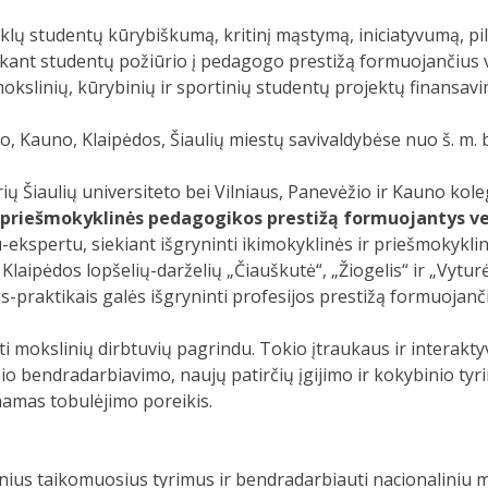
lų studentų kūrybiškumą, kritinį mąstymą, iniciatyvumą, pili
iekant studentų požiūrio į pedagogo prestižą formuojančius 
 mokslinių, kūrybinių ir sportinių studentų projektų finansav
, Kauno, Klaipėdos, Šiaulių miestų savivaldybėse nuo š. m. bi
ių Šiaulių universiteto bei Vilniaus, Panevėžio ir Kauno kol
r priešmokyklinės pedagogikos prestižą formuojantys vei
-ekspertu, siekiant išgryninti ikimokyklinės ir priešmokykl
ų Klaipėdos lopšelių-darželių „Čiauškutė“, „Žiogelis“ ir „Vytu
raktikais galės išgryninti profesijos prestižą formuojanči
i mokslinių dirbtuvių pagrindu. Tokio įtraukaus ir interak
nio bendradarbiavimo, naujų patirčių įgijimo ir kokybinio t
inamas tobulėjimo poreikis.
inius taikomuosius tyrimus ir bendradarbiauti nacionaliniu 