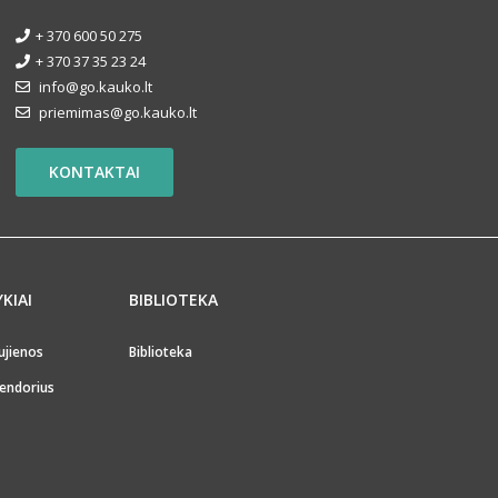
+ 370 600 50 275
+ 370 37 35 23 24
info@go.kauko.lt
priemimas@go.kauko.lt
KONTAKTAI
YKIAI
BIBLIOTEKA
ujienos
Biblioteka
endorius