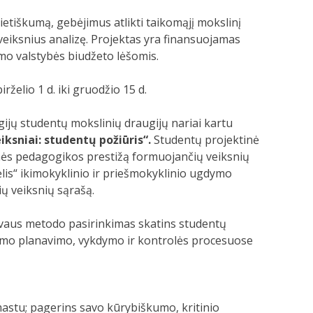
etiškumą, gebėjimus atlikti taikomąjį mokslinį
veiksnius analizę. Projektas yra finansuojamas
imo valstybės biudžeto lėšomis.
rželio 1 d. iki gruodžio 15 d.
egijų studentų mokslinių draugijų nariai kartu
ksniai: studentų požiūris
“.
Studentų projektinė
inės pedagogikos prestižą formuojančių veiksnių
rėlis“ ikimokyklinio ir priešmokyklinio ugdymo
ų veiksnių sąrašą.
tyvaus metodo pasirinkimas skatins studentų
yrimo planavimo, vykdymo ir kontrolės procesuose
mastu; pagerins savo kūrybiškumo, kritinio