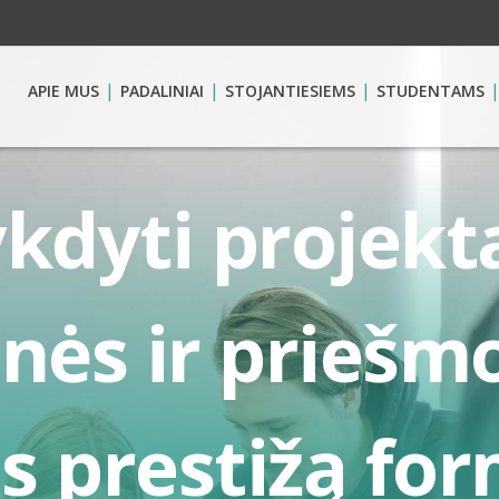
APIE MUS
PADALINIAI
STOJANTIESIEMS
STUDENTAMS
kdyti projekt
nės ir priešm
s prestižą fo