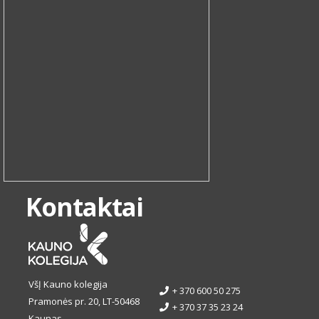
Kontaktai
VšĮ Kauno kolegija
+ 370 600 50 275
Pramonės pr. 20, LT-50468
+ 370 37 35 23 24
Kaunas