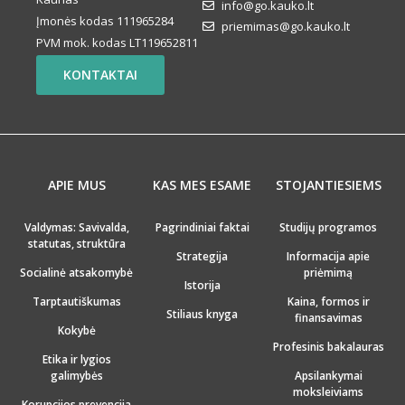
info@go.kauko.lt
Įmonės kodas 111965284
priemimas@go.kauko.lt
PVM mok. kodas LT119652811
KONTAKTAI
APIE MUS
KAS MES ESAME
STOJANTIESIEMS
Valdymas: Savivalda,
Pagrindiniai faktai
Studijų programos
statutas, struktūra
Strategija
Informacija apie
Socialinė atsakomybė
priėmimą
Istorija
Tarptautiškumas
Kaina, formos ir
Stiliaus knyga
finansavimas
Kokybė
Profesinis bakalauras
Etika ir lygios
galimybės
Apsilankymai
moksleiviams
Korupcijos prevencija