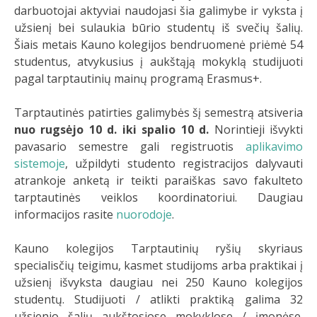
darbuotojai aktyviai naudojasi šia galimybe ir vyksta į
užsienį bei sulaukia būrio studentų iš svečių šalių.
Šiais metais Kauno kolegijos bendruomenė priėmė 54
studentus, atvykusius į aukštąją mokyklą studijuoti
pagal tarptautinių mainų programą Erasmus+.
Tarptautinės patirties galimybės šį semestrą atsiveria
nuo rugsėjo 10 d. iki spalio 10 d.
Norintieji išvykti
pavasario semestre gali registruotis
aplikavimo
sistemoje
, užpildyti studento registracijos dalyvauti
atrankoje anketą ir teikti paraiškas savo fakulteto
tarptautinės veiklos koordinatoriui. Daugiau
informacijos rasite
nuorodoje
.
Kauno kolegijos Tarptautinių ryšių skyriaus
specialisčių teigimu, kasmet studijoms arba praktikai į
užsienį išvyksta daugiau nei 250 Kauno kolegijos
studentų. Studijuoti / atlikti praktiką galima 32
užsienio šalių aukštosiose mokyklose / įmonėse.