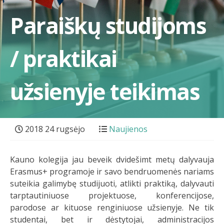
Paraiškų studijoms
/ praktikai
užsienyje teikimas
2018 24 rugsėjo
Naujienos
Kauno kolegija jau beveik dvidešimt metų dalyvauja
Erasmus+ programoje ir savo bendruomenės nariams
suteikia galimybę studijuoti, atlikti praktiką, dalyvauti
tarptautiniuose projektuose, konferencijose,
parodose ar kituose renginiuose užsienyje. Ne tik
studentai, bet ir dėstytojai, administracijos