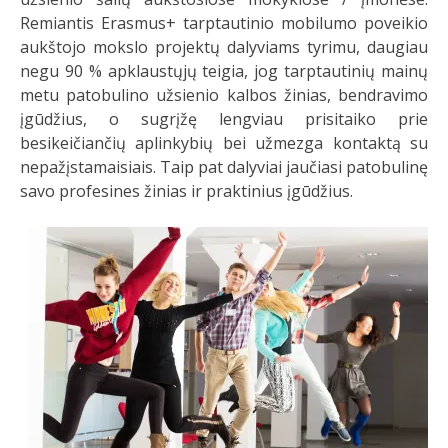
Remiantis Erasmus+ tarptautinio mobilumo poveikio
aukštojo mokslo projektų dalyviams tyrimu, daugiau
negu 90 % apklaustųjų teigia, jog tarptautinių mainų
metu patobulino užsienio kalbos žinias, bendravimo
įgūdžius, o sugrįžę lengviau prisitaiko prie
besikeičiančių aplinkybių bei užmezga kontaktą su
nepažįstamaisiais. Taip pat dalyviai jaučiasi patobulinę
savo profesines žinias ir praktinius įgūdžius.