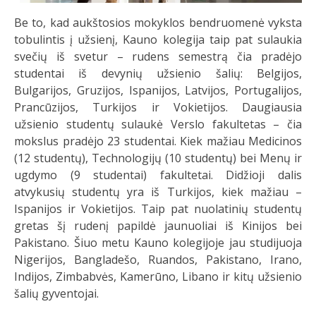
Be to, kad aukštosios mokyklos bendruomenė vyksta
tobulintis į užsienį, Kauno kolegija taip pat sulaukia
svečių iš svetur – rudens semestrą čia pradėjo
studentai iš devynių užsienio šalių: Belgijos,
Bulgarijos, Gruzijos, Ispanijos, Latvijos, Portugalijos,
Prancūzijos, Turkijos ir Vokietijos. Daugiausia
užsienio studentų sulaukė Verslo fakultetas – čia
mokslus pradėjo 23 studentai. Kiek mažiau Medicinos
(12 studentų), Technologijų (10 studentų) bei Menų ir
ugdymo (9 studentai) fakultetai. Didžioji dalis
atvykusių studentų yra iš Turkijos, kiek mažiau –
Ispanijos ir Vokietijos. Taip pat nuolatinių studentų
gretas šį rudenį papildė jaunuoliai iš Kinijos bei
Pakistano. Šiuo metu Kauno kolegijoje jau studijuoja
Nigerijos, Bangladešo, Ruandos, Pakistano, Irano,
Indijos, Zimbabvės, Kamerūno, Libano ir kitų užsienio
šalių gyventojai.