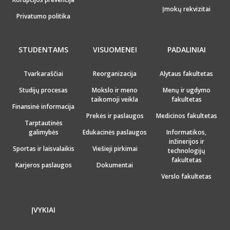
Įmokų rekvizitai
Privatumo politika
STUDENTAMS
VISUOMENEI
PADALINIAI
Tvarkaraščiai
Reorganizacija
Alytaus fakultetas
Studijų procesas
Mokslo ir meno
Menų ir ugdymo
taikomoji veikla
fakultetas
Finansinė informacija
Prekės ir paslaugos
Medicinos fakultetas
Tarptautinės
galimybės
Edukacinės paslaugos
Informatikos,
inžinerijos ir
Sportas ir laisvalaikis
Viešieji pirkimai
technologijų
fakultetas
Karjeros paslaugos
Dokumentai
Verslo fakultetas
ĮVYKIAI