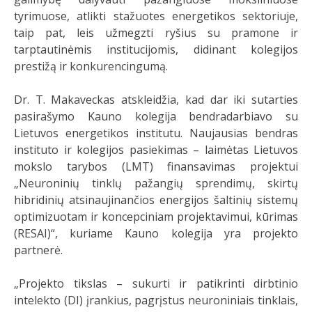
tyrimuose, atlikti stažuotes energetikos sektoriuje,
taip pat, leis užmegzti ryšius su pramone ir
tarptautinėmis institucijomis, didinant kolegijos
prestižą ir konkurencingumą.
Dr. T. Makaveckas atskleidžia, kad dar iki sutarties
pasirašymo Kauno kolegija bendradarbiavo su
Lietuvos energetikos institutu. Naujausias bendras
instituto ir kolegijos pasiekimas – laimėtas Lietuvos
mokslo tarybos (LMT) finansavimas projektui
„Neuroninių tinklų pažangių sprendimų, skirtų
hibridinių atsinaujinančios energijos šaltinių sistemų
optimizuotam ir koncepciniam projektavimui, kūrimas
(RESAI)“, kuriame Kauno kolegija yra projekto
partnerė.
„Projekto tikslas – sukurti ir patikrinti dirbtinio
intelekto (DI) įrankius, pagrįstus neuroniniais tinklais,