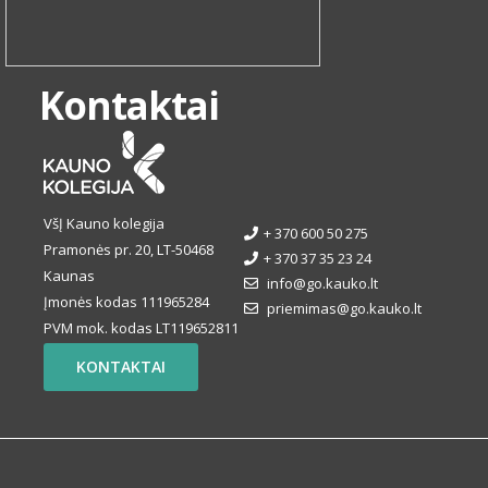
Kontaktai
VšĮ Kauno kolegija
+ 370 600 50 275
Pramonės pr. 20, LT-50468
+ 370 37 35 23 24
Kaunas
info@go.kauko.lt
Įmonės kodas 111965284
priemimas@go.kauko.lt
PVM mok. kodas LT119652811
KONTAKTAI