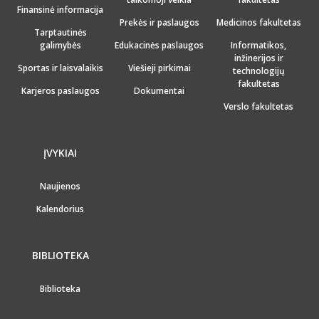
Finansinė informacija
Prekės ir paslaugos
Medicinos fakultetas
Tarptautinės
galimybės
Edukacinės paslaugos
Informatikos,
inžinerijos ir
Sportas ir laisvalaikis
Viešieji pirkimai
technologijų
fakultetas
Karjeros paslaugos
Dokumentai
Verslo fakultetas
ĮVYKIAI
Naujienos
Kalendorius
BIBLIOTEKA
Biblioteka