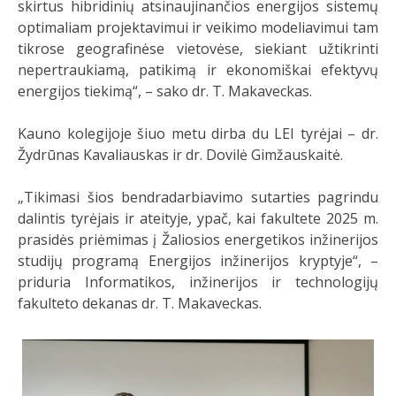
skirtus hibridinių atsinaujinančios energijos sistemų
optimaliam projektavimui ir veikimo modeliavimui tam
tikrose geografinėse vietovėse, siekiant užtikrinti
nepertraukiamą, patikimą ir ekonomiškai efektyvų
energijos tiekimą“, – sako dr. T. Makaveckas.
Kauno kolegijoje šiuo metu dirba du LEI tyrėjai – dr.
Žydrūnas Kavaliauskas ir dr. Dovilė Gimžauskaitė.
„Tikimasi šios bendradarbiavimo sutarties pagrindu
dalintis tyrėjais ir ateityje, ypač, kai fakultete 2025 m.
prasidės priėmimas į Žaliosios energetikos inžinerijos
studijų programą Energijos inžinerijos kryptyje“, –
priduria Informatikos, inžinerijos ir technologijų
fakulteto dekanas dr. T. Makaveckas.