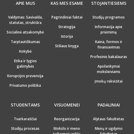
APIE MUS
KAS MES ESAME
STOJANTIESIEMS
Valdymas: Savivalda,
Pagrindiniai faktai
Studijų programos
statutas, struktūra
Strategija
Informacija apie
Socialinė atsakomybė
priėmimą
Istorija
Tarptautiškumas
Kaina, formos ir
Stiliaus knyga
finansavimas
Kokybė
Profesinis bakalauras
Etika ir lygios
galimybės
Apsilankymai
moksleiviams
Korupcijos prevencija
Įmokų rekvizitai
Privatumo politika
STUDENTAMS
VISUOMENEI
PADALINIAI
Tvarkaraščiai
Reorganizacija
Alytaus fakultetas
Studijų procesas
Mokslo ir meno
Menų ir ugdymo
taikomoji veikla
fakultetas