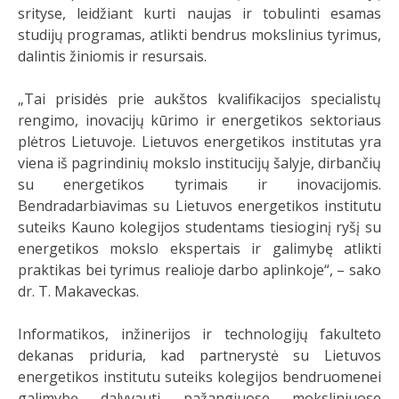
srityse, leidžiant kurti naujas ir tobulinti esamas
studijų programas, atlikti bendrus mokslinius tyrimus,
dalintis žiniomis ir resursais.
„Tai prisidės prie aukštos kvalifikacijos specialistų
rengimo, inovacijų kūrimo ir energetikos sektoriaus
plėtros Lietuvoje. Lietuvos energetikos institutas yra
viena iš pagrindinių mokslo institucijų šalyje, dirbančių
su energetikos tyrimais ir inovacijomis.
Bendradarbiavimas su Lietuvos energetikos institutu
suteiks Kauno kolegijos studentams tiesioginį ryšį su
energetikos mokslo ekspertais ir galimybę atlikti
praktikas bei tyrimus realioje darbo aplinkoje“, – sako
dr. T. Makaveckas.
Informatikos, inžinerijos ir technologijų fakulteto
dekanas priduria, kad partnerystė su Lietuvos
energetikos institutu suteiks kolegijos bendruomenei
galimybę dalyvauti pažangiuose moksliniuose