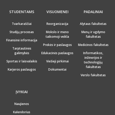
STUDENTAMS
VISUOMENEI
PADALINIAI
Tvarkaraščiai
Reorganizacija
Alytaus fakultetas
Studijų procesas
Mokslo ir meno
Menų ir ugdymo
taikomoji veikla
fakultetas
Finansinė informacija
Prekės ir paslaugos
Medicinos fakultetas
Tarptautinės
galimybės
Edukacinės paslaugos
Informatikos,
inžinerijos ir
Sportas ir laisvalaikis
Viešieji pirkimai
technologijų
fakultetas
Karjeros paslaugos
Dokumentai
Verslo fakultetas
ĮVYKIAI
Naujienos
Kalendorius