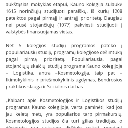
aukštąsias mokyklas etapui, Kauno kolegija sulaukė
1615 norinčiųjų studijuoti paraiškų, iš kurių 1208
pateiktos pagal pirmąjį ir antrąjį prioritetą. Daugiau
nei pusė stojančiųjų (1077) pakviesti studijuoti į
valstybės finansuojamas vietas.
Net 5 kolegijos studijų programos pateko į
populiariausių studijų programų kolegijose dešimtuką
pagal pirmą prioritetą. Populiariausia, pagal
stojančiųjų skaičių, studijų programa Kauno kolegijoje
– Logistika, antra –Kosmetologija, taip pat –
Ikimokyklinis ir priešmokyklinis ugdymas, Bendrosios
praktikos slauga ir Socialinis darbas.
„Kalbant apie Kosmetologijos ir Logistikos studijų
programas Kauno kolegijoje, verta paminėti, kad jos
jau keletą metų yra populiarios tarp pirmakursių.
Kosmetologijos studijos čia turi gilias tradicijas, o
dėstytojai yra sukaupę didžiulę patirtį rengiant