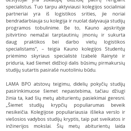
specialistus. Tuo tarpu aktyviausi kolegijos socialiniai
partneriai yra iš logistikos srities, jie noriai
bendradarbiauja su kolegija ir nuolat dalyvauja studijų
programos tobulinime. Be to, Kauno apskrityje
įsitvirtino nemažai tarptautinių įmonių ir sukurta
daug praktikos bei darbo vietų logistikos
specialistams“, – teigia Kauno kolegijos Studentų
priėmimo skyriaus specialistė Izabelė Rainytė ir
priduria, kad šiemet didžioji dalis būsimų pirmakursių
studijų sutartis pasirašė nuotoliniu būdu.
LAMA BPO atstovų teigimu, didelių pokyčių studijų
pasirinkimuose šiemet nepastebima, tačiau džiugi
žinia ta, kad šių metų abiturientų pasiekimai geresni.
„Šiemet studijų krypčių populiarumas beveik
nesikeičia. Kolegijose populiariausia išlieka verslo ir
viešosios vadybos studijų kryptis, taip pat sveikatos ir
inžinerijos mokslai. Šių metų abiturientų laida