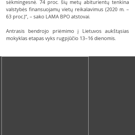
sėkmingesnė. 74 proc. šių metų abiturientų tenkina
valstybės finansuojamų vietų reikalavimus (2020 m. –
63 proc.)“, – sako LAMA BPO atstovai.
Antrasis bendrojo priėmimo į Lietuvos aukštąsias
mokyklas etapas vyks rugpjūčio 13–16 dienomis.