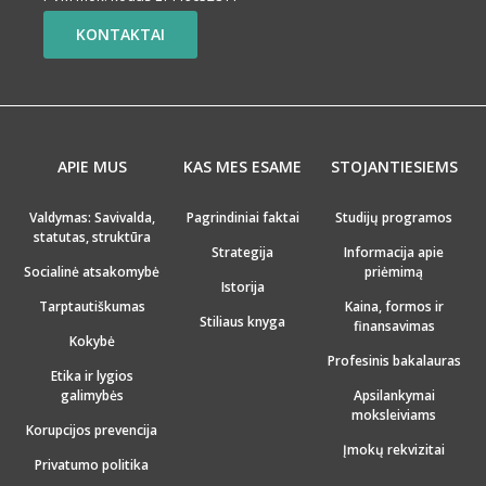
KONTAKTAI
APIE MUS
KAS MES ESAME
STOJANTIESIEMS
Valdymas: Savivalda,
Pagrindiniai faktai
Studijų programos
statutas, struktūra
Strategija
Informacija apie
Socialinė atsakomybė
priėmimą
Istorija
Tarptautiškumas
Kaina, formos ir
Stiliaus knyga
finansavimas
Kokybė
Profesinis bakalauras
Etika ir lygios
galimybės
Apsilankymai
moksleiviams
Korupcijos prevencija
Įmokų rekvizitai
Privatumo politika