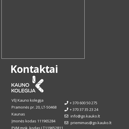
Kontaktai
VšĮ Kauno kolegija
+ 370 600 50 275
Pramonės pr. 20, LT-50468
+ 370 37 35 23 24
Kaunas
info@go.kauko.lt
Įmonės kodas 111965284
priemimas@go.kauko.lt
PVM mok. kodas LT119652811