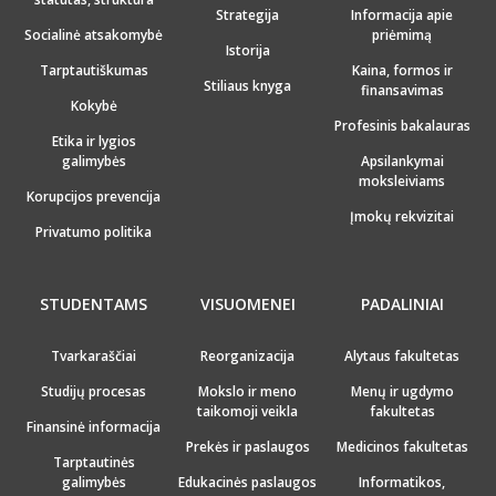
Strategija
Informacija apie
Socialinė atsakomybė
priėmimą
Istorija
Tarptautiškumas
Kaina, formos ir
Stiliaus knyga
finansavimas
Kokybė
Profesinis bakalauras
Etika ir lygios
galimybės
Apsilankymai
moksleiviams
Korupcijos prevencija
Įmokų rekvizitai
Privatumo politika
STUDENTAMS
VISUOMENEI
PADALINIAI
Tvarkaraščiai
Reorganizacija
Alytaus fakultetas
Studijų procesas
Mokslo ir meno
Menų ir ugdymo
taikomoji veikla
fakultetas
Finansinė informacija
Prekės ir paslaugos
Medicinos fakultetas
Tarptautinės
galimybės
Edukacinės paslaugos
Informatikos,