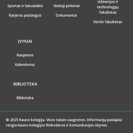
inžinerijos ir
Sportas ir laisvalaikis
Viešieji pirkimai
technologijų
fakultetas
Karjeros paslaugos
Dokumentai
Verslo fakultetas
ĮVYKIAI
Naujienos
Kalendorius
BIBLIOTEKA
Biblioteka
© 2025 Kauno kolegija. Visos teisės saugomos. Informaciją puslapiui
rengia Kauno kolegijos Rinkodaros ir komunikacijos skyrius.