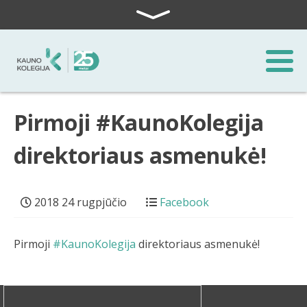
Skip to content
Pirmoji #KaunoKolegija
direktoriaus asmenukė!
2018 24 rugpjūčio
Facebook
Pirmoji
#KaunoKolegija
direktoriaus asmenukė!