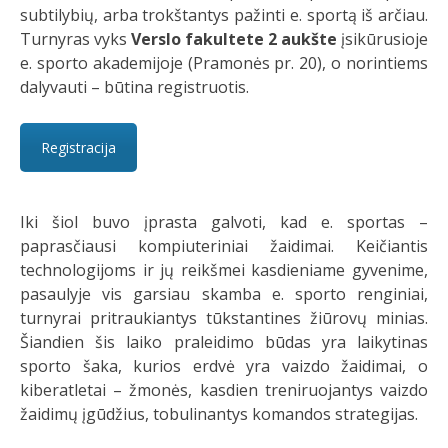
subtilybių, arba trokštantys pažinti e. sportą iš arčiau.
Turnyras vyks
Verslo fakultete 2 aukšte
įsikūrusioje
e. sporto akademijoje (Pramonės pr. 20), o norintiems
dalyvauti – būtina registruotis.
Registracija
Iki šiol buvo įprasta galvoti, kad e. sportas –
paprasčiausi kompiuteriniai žaidimai. Keičiantis
technologijoms ir jų reikšmei kasdieniame gyvenime,
pasaulyje vis garsiau skamba e. sporto renginiai,
turnyrai pritraukiantys tūkstantines žiūrovų minias.
Šiandien šis laiko praleidimo būdas yra laikytinas
sporto šaka, kurios erdvė yra vaizdo žaidimai, o
kiberatletai – žmonės, kasdien treniruojantys vaizdo
žaidimų įgūdžius, tobulinantys komandos strategijas.