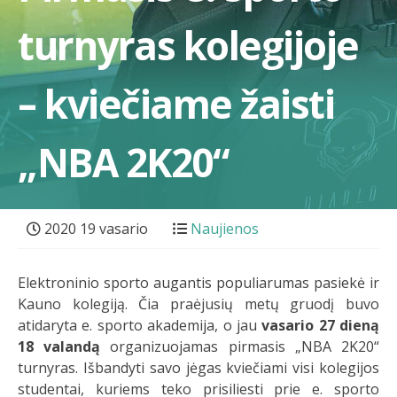
turnyras kolegijoje
– kviečiame žaisti
„NBA 2K20“
2020 19 vasario
Naujienos
Elektroninio sporto augantis populiarumas pasiekė ir
Kauno kolegiją. Čia praėjusių metų gruodį buvo
atidaryta e. sporto akademija, o jau
vasario 27 dieną
18 valandą
organizuojamas pirmasis „NBA 2K20“
turnyras. Išbandyti savo jėgas kviečiami visi kolegijos
studentai, kuriems teko prisiliesti prie e. sporto