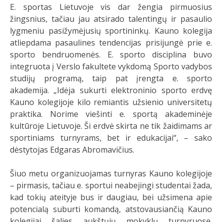
E. sportas Lietuvoje vis dar žengia pirmuosius
žingsnius, tačiau jau atsirado talentingų ir pasaulio
lygmeniu pasižymėjusių sportininkų. Kauno kolegija
atliepdama pasaulines tendencijas prisijungė prie e.
sporto bendruomenės. E. sporto disciplina buvo
integruota į Verslo fakultete vykdomą Sporto vadybos
studijų programą, taip pat įrengta e. sporto
akademija. „Idėja sukurti elektroninio sporto erdvę
Kauno kolegijoje kilo remiantis užsienio universitetų
praktika. Norime viešinti e. sportą akademinėje
kultūroje Lietuvoje. Ši erdvė skirta ne tik žaidimams ar
sportiniams turnyrams, bet ir edukacijai“, – sako
dėstytojas Edgaras Abromavičius.
Šiuo metu organizuojamas turnyras Kauno kolegijoje
– pirmasis, tačiau e. sportui neabejingi studentai žada,
kad tokių ateityje bus ir daugiau, bei užsimena apie
potencialą suburti komandą, atstovausiančią Kauno
kolegijai šalies aukštųjų mokyklų turnyruose.