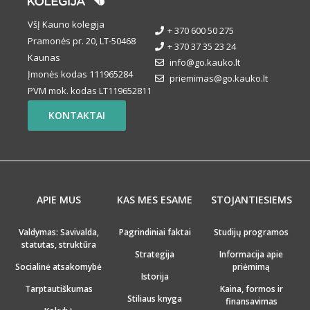
VšĮ Kauno kolegija
+ 370 600 50 275
Pramonės pr. 20, LT-50468
+ 370 37 35 23 24
Kaunas
info@go.kauko.lt
Įmonės kodas 111965284
priemimas@go.kauko.lt
PVM mok. kodas LT119652811
KONTAKTAI
APIE MUS
KAS MES ESAME
STOJANTIESIEMS
Valdymas: Savivalda,
Pagrindiniai faktai
Studijų programos
statutas, struktūra
Strategija
Informacija apie
Socialinė atsakomybė
priėmimą
Istorija
Tarptautiškumas
Kaina, formos ir
Stiliaus knyga
finansavimas