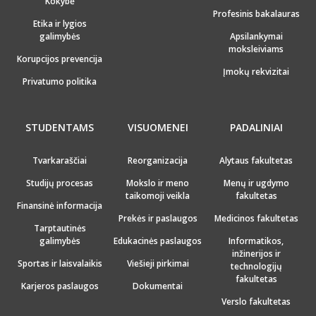
Kokybė
Profesinis bakalauras
Etika ir lygios
galimybės
Apsilankymai
moksleiviams
Korupcijos prevencija
Įmokų rekvizitai
Privatumo politika
STUDENTAMS
VISUOMENEI
PADALINIAI
Tvarkaraščiai
Reorganizacija
Alytaus fakultetas
Studijų procesas
Mokslo ir meno
Menų ir ugdymo
taikomoji veikla
fakultetas
Finansinė informacija
Prekės ir paslaugos
Medicinos fakultetas
Tarptautinės
galimybės
Edukacinės paslaugos
Informatikos,
inžinerijos ir
Sportas ir laisvalaikis
Viešieji pirkimai
technologijų
fakultetas
Karjeros paslaugos
Dokumentai
Verslo fakultetas