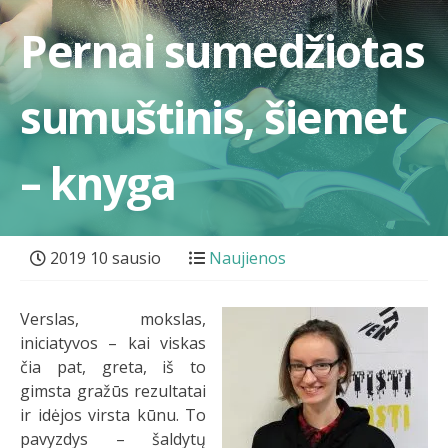
Pernai sumedžiotas
sumuštinis, šiemet
– knyga
2019 10 sausio
Naujienos
Verslas, mokslas,
iniciatyvos – kai viskas
čia pat, greta, iš to
gimsta gražūs rezultatai
ir idėjos virsta kūnu. To
pavyzdys – šaldytų