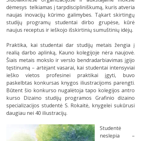
dėmesys telkiamas į tarpdiscipliniškumą, kuris atveria
naujas inovacijų kūrimo galimybes. Tąkart skirtingų
studijų programų studentai dirbo grupėse, kūrė
naujus receptus ir ieškojo išskirtinių sumuštinių idėjų.
Praktika, kai studentai dar studijų metais žengia į
realią darbo aplinką, Kauno kolegijoje nėra naujovė.
Šiais metais mokslo ir verslo bendradarbiavimas įgijo
tęstinumą – artėjant vasarai, kai studentai intensyviai
ieško vietos profesinei praktikai įgyti, buvo
paskelbtas konkursas knygos iliustracijoms parengti.
Būtent šio konkurso nugalėtoja tapo kolegijos antro
kurso Dizaino studijų programos Grafinio dizaino
specializacijos studentė S. Rokaitė, knygelei sukūrusi
daugiau nei 40 iliustracijų.
Studentė
neslepia –