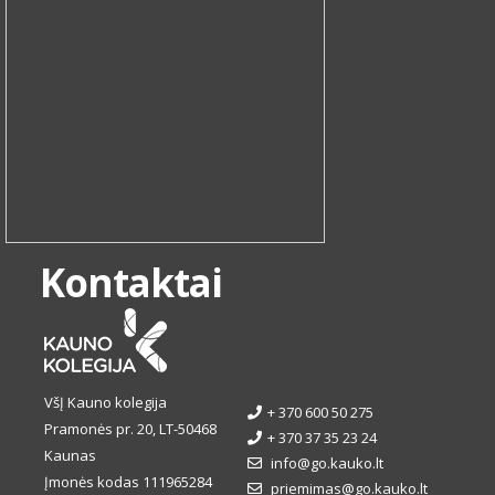
Kontaktai
VšĮ Kauno kolegija
+ 370 600 50 275
Pramonės pr. 20, LT-50468
+ 370 37 35 23 24
Kaunas
info@go.kauko.lt
Įmonės kodas 111965284
priemimas@go.kauko.lt