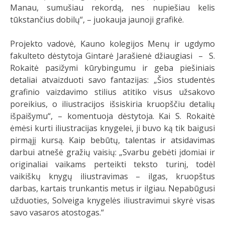
Manau, sumušiau rekordą, nes nupiešiau kelis
tūkstančius dobilų“, – juokauja jaunoji grafikė.
Projekto vadovė, Kauno kolegijos Menų ir ugdymo
fakulteto dėstytoja Gintarė Jarašienė džiaugiasi – S.
Rokaitė pasižymi kūrybingumu ir geba piešiniais
detaliai atvaizduoti savo fantazijas: „Šios studentės
grafinio vaizdavimo stilius atitiko visus užsakovo
poreikius, o iliustracijos išsiskiria kruopščiu detalių
išpaišymu“, – komentuoja dėstytoja. Kai S. Rokaitė
ėmėsi kurti iliustracijas knygelei, ji buvo ką tik baigusi
pirmąjį kursą. Kaip bebūtų, talentas ir atsidavimas
darbui atnešė gražių vaisių: „Svarbu gebėti įdomiai ir
originaliai vaikams perteikti teksto turinį, todėl
vaikiškų knygų iliustravimas – ilgas, kruopštus
darbas, kartais trunkantis metus ir ilgiau. Nepabūgusi
užduoties, Solveiga knygelės iliustravimui skyrė visas
savo vasaros atostogas.“