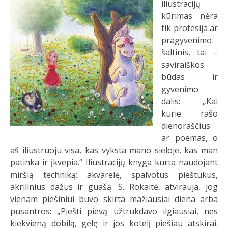
iliustracijų
kūrimas nėra
tik profesija ar
pragyvenimo
šaltinis, tai –
saviraiškos
būdas ir
gyvenimo
dalis: „Kai
kurie rašo
dienoraščius
ar poemas, o
aš iliustruoju visa, kas vyksta mano sieloje, kas man
patinka ir įkvepia.“ Iliustracijų knyga kurta naudojant
miršią techniką: akvarelę, spalvotus pieštukus,
akrilinius dažus ir guašą. S. Rokaitė, atvirauja, jog
vienam piešiniui buvo skirta mažiausiai diena arba
pusantros: „Piešti pievą užtrukdavo ilgiausiai, nes
kiekvieną dobilą, gėlę ir jos kotelį piešiau atskirai.