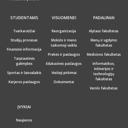
STUDENTAMS
VISUOMENEI
PADALINIAI
Tvarkaraščiai
Reorganizacija
Alytaus fakultetas
Studijų procesas
Mokslo ir meno
Menų ir ugdymo
taikomoji veikla
fakultetas
Finansinė informacija
Prekės ir paslaugos
Medicinos fakultetas
Tarptautinės
galimybės
Edukacinės paslaugos
Informatikos,
inžinerijos ir
Sportas ir laisvalaikis
Viešieji pirkimai
technologijų
fakultetas
Karjeros paslaugos
Dokumentai
Verslo fakultetas
ĮVYKIAI
Naujienos