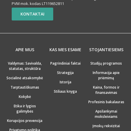
PVM mok. kodas LT119652811
KONTAKTAI
APIE MUS
KAS MES ESAME
STOJANTIESIEMS
Valdymas: Savivalda,
Pagrindiniai faktai
Studijų programos
statutas, struktūra
Strategija
Informacija apie
Socialinė atsakomybė
priėmimą
Istorija
Tarptautiškumas
Kaina, formos ir
Stiliaus knyga
finansavimas
Kokybė
Profesinis bakalauras
Etika ir lygios
galimybės
Apsilankymai
moksleiviams
Korupcijos prevencija
Įmokų rekvizitai
Privatumo politika