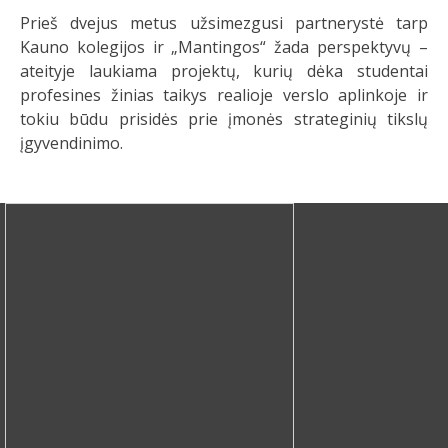
Prieš dvejus metus užsimezgusi partnerystė tarp
Kauno kolegijos ir „Mantingos“ žada perspektyvų –
ateityje laukiama projektų, kurių dėka studentai
profesines žinias taikys realioje verslo aplinkoje ir
tokiu būdu prisidės prie įmonės strateginių tikslų
įgyvendinimo.