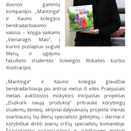
duonos gaminių
kompanijos „Mantinga“
ir Kauno kolegijos
bendradarbiavimo
vaisius – knyga vaikams
„Vienaragis Mao“, į
kurios puslapius sugulė
Menų ir ugdymo
fakulteto studentės Solveigos Rokaitės kurtos
iliustracijos.
„Mantinga“ ir Kauno kolegija glaudžiai
bendradarbiauja jau antrus metus iš eilės. Praėjusiais
metais aukštosios mokyklos inicijuotas projektas
„(Su)kurk naują produktą“ pritraukė kūrybingų
studentų dėmesį, aktyviai dalyvavusių projekte. Vienas
svarbiausių šių dienų specialisto gebėjimų – darniai ir
kūrybiškai dirbti įvairių sričių specialistų komandoje.
Šiuolaikinėse organizacijose ir aukštajame moksle