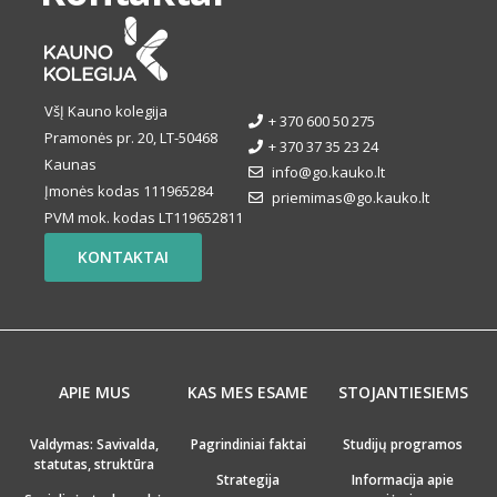
VšĮ Kauno kolegija
+ 370 600 50 275
Pramonės pr. 20, LT-50468
+ 370 37 35 23 24
Kaunas
info@go.kauko.lt
Įmonės kodas 111965284
priemimas@go.kauko.lt
PVM mok. kodas LT119652811
KONTAKTAI
APIE MUS
KAS MES ESAME
STOJANTIESIEMS
Valdymas: Savivalda,
Pagrindiniai faktai
Studijų programos
statutas, struktūra
Strategija
Informacija apie