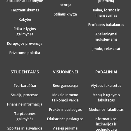
Socialinė atsakomybė
priėmimą
Istorija
Tarptautiškumas
Kaina, formos ir
Stiliaus knyga
finansavimas
Kokybė
Profesinis bakalauras
Etika ir lygios
galimybės
Apsilankymai
moksleiviams
Korupcijos prevencija
Įmokų rekvizitai
Privatumo politika
STUDENTAMS
VISUOMENEI
PADALINIAI
Tvarkaraščiai
Reorganizacija
Alytaus fakultetas
Studijų procesas
Mokslo ir meno
Menų ir ugdymo
taikomoji veikla
fakultetas
Finansinė informacija
Prekės ir paslaugos
Medicinos fakultetas
Tarptautinės
galimybės
Edukacinės paslaugos
Informatikos,
inžinerijos ir
Sportas ir laisvalaikis
Viešieji pirkimai
technologijų