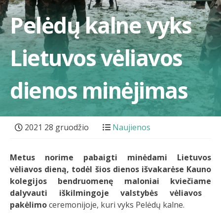
Pelėdų kalne vyks
Lietuvos vėliavos
dienos minėjimas
2021 28 gruodžio
Naujienos
Metus norime pabaigti minėdami Lietuvos
vėliavos dieną, todėl šios dienos išvakarėse
Kauno
kolegijos bendruomenę maloniai kviečiame
dalyvauti iškilmingoje valstybės vėliavos
pakėlimo
ceremonijoje, kuri vyks Pelėdų kalne.