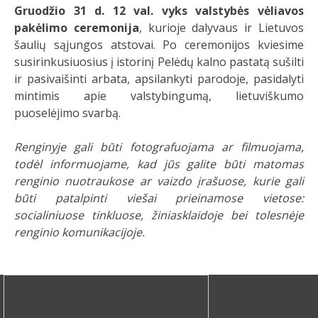
Gruodžio 31 d. 12 val.
vyks valstybės vėliavos
pakėlimo ceremonija
, kurioje dalyvaus ir Lietuvos
šaulių sąjungos atstovai. Po ceremonijos kviesime
susirinkusiuosius į istorinį Pelėdų kalno pastatą sušilti
ir pasivaišinti arbata, apsilankyti parodoje, pasidalyti
mintimis apie valstybingumą, lietuviškumo
puoselėjimo svarbą.
Renginyje gali būti fotografuojama ar filmuojama,
todėl informuojame, kad jūs galite būti matomas
renginio nuotraukose ar vaizdo įrašuose, kurie gali
būti patalpinti viešai prieinamose vietose:
socialiniuose tinkluose, žiniasklaidoje bei tolesnėje
renginio komunikacijoje.