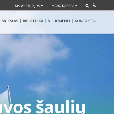
MANO STUDIJOS
MANO DARBAS
|
|
MOKSLAS
BIBLIOTEKA
VISUOMENEI
KONTAKTAI
uvos šaulių