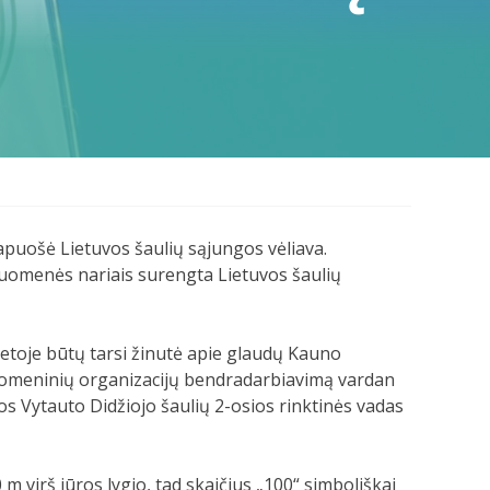
apuošė Lietuvos šaulių sąjungos vėliava.
uomenės nariais surengta Lietuvos šaulių
etoje būtų tarsi žinutė apie glaudų Kauno
suomeninių organizacijų bendradarbiavimą vardan
os Vytauto Didžiojo šaulių 2-osios rinktinės vadas
m virš jūros lygio, tad skaičius „100“ simboliškai