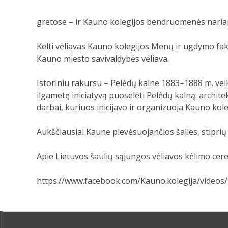
gretose – ir Kauno kolegijos bendruomenės nariai –
Kelti vėliavas Kauno kolegijos Menų ir ugdymo faku
Kauno miesto savivaldybės vėliava.
Istoriniu rakursu – Pelėdų kalne 1883–1888 m. veik
ilgametę iniciatyvą puoselėti Pelėdų kalną: archi
darbai, kuriuos inicijavo ir organizuoja Kauno kole
Aukščiausiai Kaune plevėsuojančios šalies, stiprių
Apie Lietuvos šaulių sąjungos vėliavos kėlimo cer
https://www.facebook.com/Kauno.kolegija/video