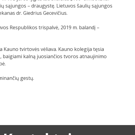
ulių sąjungos – draugystę. Lietuvos šaulių sąjungos
kanas dr. Giedrius Gecevičius.
uvos Respublikos trispalvė, 2019 m. balandį –
a Kauno tvirtovės vėliava. Kauno kolegija tęsia
, baigiami kalną juosiančios tvoros atnaujinimo
bė.
sminančių gestų.