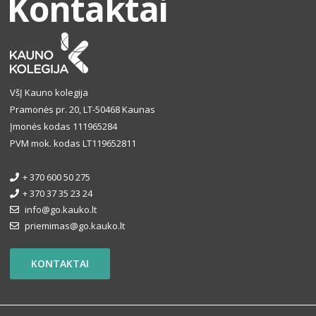
Kontaktai
VšĮ Kauno kolegija
Pramonės pr. 20, LT-50468 Kaunas
Įmonės kodas 111965284
PVM mok. kodas LT119652811
+ 370 600 50 275
+ 370 37 35 23 24
info@go.kauko.lt
priemimas@go.kauko.lt
KONTAKTAI