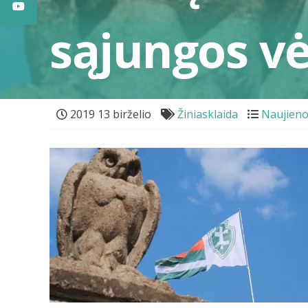
sąjungos vė
2019 13 birželio
Žiniasklaida
Naujien