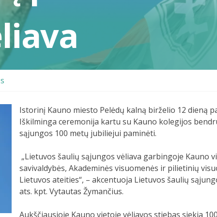
liava
os
Istorinį Kauno miesto Pelėdų kalną birželio 12 dieną p
Iškilminga ceremonija kartu su Kauno kolegijos bendr
sąjungos 100 metų jubiliejui paminėti.
„Lietuvos šaulių sąjungos vėliava garbingoje Kauno vi
savivaldybės, Akademinės visuomenės ir pilietinių vi
Lietuvos ateities“, – akcentuoja Lietuvos šaulių sąjung
ats. kpt. Vytautas Žymančius.
Aukščiausioje Kauno vietoje vėliavos stiebas siekia 100 