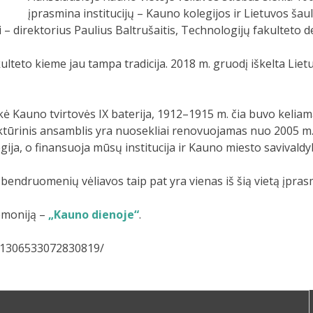
įprasmina institucijų – Kauno kolegijos ir Lietuvos ša
 direktorius Paulius Baltrušaitis, Technologijų fakulteto de
lteto kieme jau tampa tradicija. 2018 m. gruodį iškelta Liet
ė Kauno tvirtovės IX baterija, 1912–1915 m. čia buvo keliam
tektūrinis ansamblis yra nuosekliai renovuojamas nuo 2005 m.
gija, o finansuoja mūsų institucija ir Kauno miesto savivaldy
 bendruomenių vėliavos taip pat yra vienas iš šią vietą įpra
emoniją –
„Kauno dienoje“
.
s/1306533072830819/