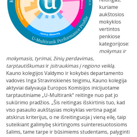
kuriame
aukštosios
mokyklos
vertintos
penkiose
kategorijose:
mokymas ir
mokymasis, tyrimai, žinių perdavimas,
tarptautiškumas
ir
įsitraukimas į regiono veiklą.
Kauno kolegijos Valdymo ir kokybės departamento
vadovės Inga Stravinskienės teigimu, Kauno kolegija
aktyviai dalyvauja Europos Komisijos inicijuotame
tarptautiniame „U-Multirank“ reitinge nuo pat jo
sukūrimo pradžios. „Šis reitingas išskirtinis tuo, kad
viso pasaulio aukštąsias mokyklas vertina pagal
atskirus kriterijus, o ne išreitinguoja į vieną eilę, taip
suteikiant galimybę skirtingoms suinteresuotosioms
šalims, tame tarpe ir būsimiems studentams, palyginti