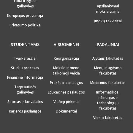
Etika ir lygios
galimybės
Apsilankymai
moksleiviams
Korupcijos prevencija
Įmokų rekvizitai
Privatumo politika
STUDENTAMS
VISUOMENEI
PADALINIAI
Tvarkaraščiai
Reorganizacija
Alytaus fakultetas
Studijų procesas
Mokslo ir meno
Menų ir ugdymo
taikomoji veikla
fakultetas
Finansinė informacija
Prekės ir paslaugos
Medicinos fakultetas
Tarptautinės
galimybės
Edukacinės paslaugos
Informatikos,
inžinerijos ir
Sportas ir laisvalaikis
Viešieji pirkimai
technologijų
fakultetas
Karjeros paslaugos
Dokumentai
Verslo fakultetas