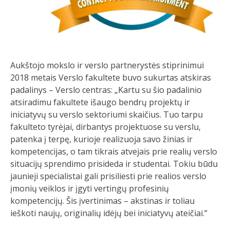
Aukštojo mokslo ir verslo partnerystės stiprinimui
2018 metais Verslo fakultete buvo sukurtas atskiras
padalinys – Verslo centras: „Kartu su šio padalinio
atsiradimu fakultete išaugo bendrų projektų ir
iniciatyvų su verslo sektoriumi skaičius. Tuo tarpu
fakulteto tyrėjai, dirbantys projektuose su verslu,
patenka į terpę, kurioje realizuoja savo žinias ir
kompetencijas, o tam tikrais atvejais prie realių verslo
situacijų sprendimo prisideda ir studentai. Tokiu būdu
jaunieji specialistai gali prisiliesti prie realios verslo
įmonių veiklos ir įgyti vertingų profesinių
kompetencijų. Šis įvertinimas – akstinas ir toliau
ieškoti naujų, originalių idėjų bei iniciatyvų ateičiai.“