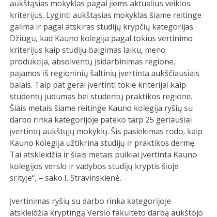
aukštąsias mokyklas pagal jiems aktualius veiklos
kriterijus. Lyginti aukštąsias mokyklas šiame reitinge
galima ir pagal atskiras studijų krypčių kategorijas.
Džiugu, kad Kauno kolegija pagal tokius vertinimo
kriterijus kaip studijų baigimas laiku, meno
produkcija, absolventų įsidarbinimas regione,
pajamos iš regioninių šaltinių įvertinta aukščiausiais
balais. Taip pat gerai įvertinti tokie kriterijai kaip
studentų judumas bei studentų praktikos regione.
Šiais metais šiame reitinge Kauno kolegija ryšių su
darbo rinka kategorijoje pateko tarp 25 geriausiai
įvertintų aukštųjų mokyklų. Šis pasiekimas rodo, kaip
Kauno kolegija užtikrina studijų ir praktikos dermę.
Tai atskleidžia ir šiais metais puikiai įvertinta Kauno
kolegijos verslo ir vadybos studijų kryptis šioje
srityje“, – sako I. Stravinskienė.
Įvertinimas ryšių su darbo rinka kategorijoje
atskleidžia kryptingą Verslo fakulteto darbą aukštojo