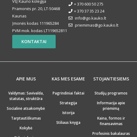
VšĮ Kauno kolegija
+ 370 600 50 275
Pramonės pr. 20, LT-50468
+ 370 37 35 23 24
Kaunas
info@go.kauko.lt
Įmonės kodas 111965284
priemimas@go.kauko.lt
PVM mok. kodas LT119652811
KONTAKTAI
APIE MUS
KAS MES ESAME
STOJANTIESIEMS
Valdymas: Savivalda,
Pagrindiniai faktai
Studijų programos
statutas, struktūra
Strategija
Informacija apie
Socialinė atsakomybė
priėmimą
Istorija
Tarptautiškumas
Kaina, formos ir
Stiliaus knyga
finansavimas
Kokybė
Profesinis bakalauras