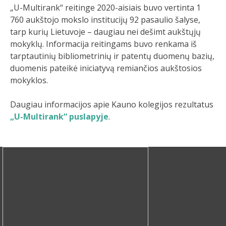
„U-Multirank“ reitinge 2020-aisiais buvo vertinta 1
760 aukštojo mokslo institucijų 92 pasaulio šalyse,
tarp kurių Lietuvoje – daugiau nei dešimt aukštųjų
mokyklų. Informacija reitingams buvo renkama iš
tarptautinių bibliometrinių ir patentų duomenų bazių,
duomenis pateikė iniciatyvą remiančios aukštosios
mokyklos.
Daugiau informacijos apie Kauno kolegijos rezultatus
„U-Multirank“ puslapyje
.