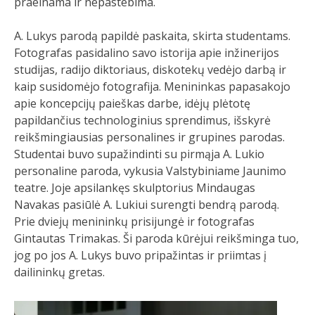
praeinama ir nepastebima.
A. Lukys parodą papildė paskaita, skirta studentams.
Fotografas pasidalino savo istorija apie inžinerijos
studijas, radijo diktoriaus, diskotekų vedėjo darbą ir
kaip susidomėjo fotografija. Menininkas papasakojo
apie koncepcijų paieškas darbe, idėjų plėtotę
papildančius technologinius sprendimus, išskyrė
reikšmingiausias personalines ir grupines parodas.
Studentai buvo supažindinti su pirmąja A. Lukio
personaline paroda, vykusia Valstybiniame Jaunimo
teatre. Joje apsilankęs skulptorius Mindaugas
Navakas pasiūlė A. Lukiui surengti bendrą parodą.
Prie dviejų menininkų prisijungė ir fotografas
Gintautas Trimakas. Ši paroda kūrėjui reikšminga tuo,
jog po jos A. Lukys buvo pripažintas ir priimtas į
dailininkų gretas.