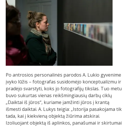
Po antrosios personalinės parodos A. Lukio gyvenime
įvyko lūžis – fotografas susidomėjo konceptualizmu ir
pradėjo svarstyti, koks jo fotografijų tikslas. Tuo metu
buvo sukurtas vienas reikšmingiausių darbų ciklų
„Daiktai iš jūros“, kuriame įamžinti jūros į krantą
išmesti daiktai. A. Lukys teigia: „Istorija pasakojama tik
tada, kai į kiekvieną objektą žiūrima atskirai.
Izoliuojant objektą iš aplinkos, panašumai ir skirtumai