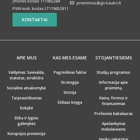
Įmonės kodas 111965284
priemimas@go.kauko.lt
PVM mok. kodas LT119652811
KONTAKTAI
APIE MUS
KAS MES ESAME
STOJANTIESIEMS
Valdymas: Savivalda,
Pagrindiniai faktai
Studijų programos
statutas, struktūra
Strategija
Informacija apie
Socialinė atsakomybė
priėmimą
Istorija
Tarptautiškumas
Kaina, formos ir
Stiliaus knyga
finansavimas
Kokybė
Profesinis bakalauras
Etika ir lygios
galimybės
Apsilankymai
moksleiviams
Korupcijos prevencija
Įmokų rekvizitai