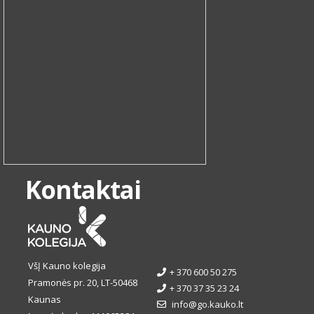
Kontaktai
VšĮ Kauno kolegija
+ 370 600 50 275
Pramonės pr. 20, LT-50468
+ 370 37 35 23 24
Kaunas
info@go.kauko.lt