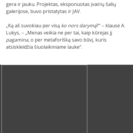
gera ir jauku. Projektas, eksponuotas įvairių šalių
galerijose, buvo pristatytas ir JAV.
„Ką aš suvokiau per visą
ko nors darymą
?“ – klausė A.
Lukys, – „Menas veikia ne per tai, kaip kūrėjas jį
pagamina
, o per metaforišką savo būvį, kuris
atsiskleidžia šiuolaikiniame lauke“.