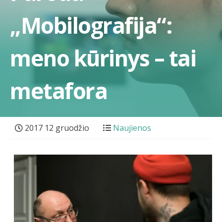
„Mobilografija“:
meno kūrinys – tai
metafora
2017 12 gruodžio
Naujienos