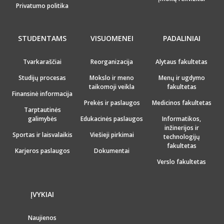
Privatumo politika
STUDENTAMS
VISUOMENEI
PADALINIAI
Tvarkaraščiai
Reorganizacija
Alytaus fakultetas
Studijų procesas
Mokslo ir meno
Menų ir ugdymo
taikomoji veikla
fakultetas
Finansinė informacija
Prekės ir paslaugos
Medicinos fakultetas
Tarptautinės
galimybės
Edukacinės paslaugos
Informatikos,
inžinerijos ir
Sportas ir laisvalaikis
Viešieji pirkimai
technologijų
fakultetas
Karjeros paslaugos
Dokumentai
Verslo fakultetas
ĮVYKIAI
Naujienos