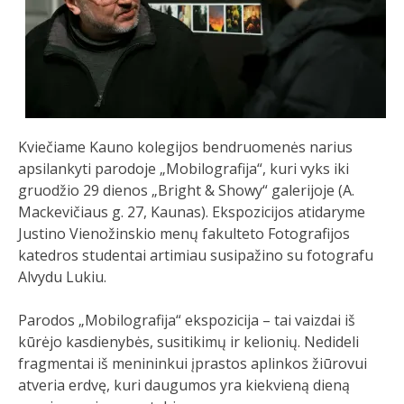
Kviečiame Kauno kolegijos bendruomenės narius
apsilankyti parodoje „Mobilografija“, kuri vyks iki
gruodžio 29 dienos „Bright & Showy“ galerijoje (A.
Mackevičiaus g. 27, Kaunas). Ekspozicijos atidaryme
Justino Vienožinskio menų fakulteto Fotografijos
katedros studentai artimiau susipažino su fotografu
Alvydu Lukiu.
Parodos „Mobilografija“ ekspozicija – tai vaizdai iš
kūrėjo kasdienybės, susitikimų ir kelionių. Nedideli
fragmentai iš menininkui įprastos aplinkos žiūrovui
atveria erdvę, kuri daugumos yra kiekvieną dieną