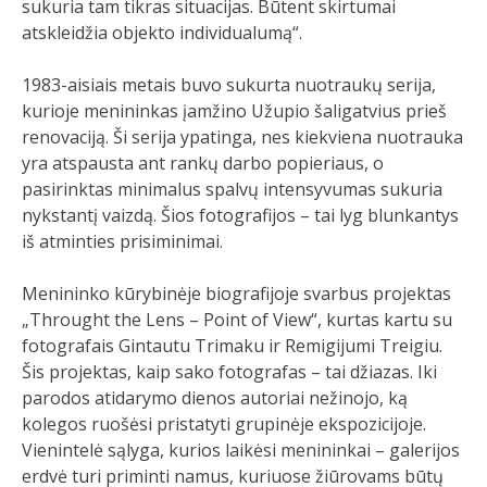
sukuria tam tikras situacijas. Būtent skirtumai
atskleidžia objekto individualumą“.
1983-aisiais metais buvo sukurta nuotraukų serija,
kurioje menininkas įamžino Užupio šaligatvius prieš
renovaciją. Ši serija ypatinga, nes kiekviena nuotrauka
yra atspausta ant rankų darbo popieriaus, o
pasirinktas minimalus spalvų intensyvumas sukuria
nykstantį vaizdą. Šios fotografijos – tai lyg blunkantys
iš atminties prisiminimai.
Menininko kūrybinėje biografijoje svarbus projektas
„Throught the Lens – Point of View“, kurtas kartu su
fotografais Gintautu Trimaku ir Remigijumi Treigiu.
Šis projektas, kaip sako fotografas – tai džiazas. Iki
parodos atidarymo dienos autoriai nežinojo, ką
kolegos ruošėsi pristatyti grupinėje ekspozicijoje.
Vienintelė sąlyga, kurios laikėsi menininkai – galerijos
erdvė turi priminti namus, kuriuose žiūrovams būtų