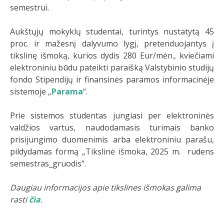
semestrui.
Aukštųjų mokyklų studentai, turintys nustatytą 45
proc. ir mažesnį dalyvumo lygį, pretenduojantys į
tikslinę išmoką, kurios dydis 280 Eur/mėn., kviečiami
elektroniniu būdu pateikti paraišką Valstybinio studijų
fondo Stipendijų ir finansinės paramos informacinėje
sistemoje „
Parama
“.
Prie sistemos studentas jungiasi per elektroninės
valdžios vartus, naudodamasis turimais banko
prisijungimo duomenimis arba elektroniniu parašu,
pildydamas formą „Tikslinė išmoka, 2025 m. rudens
semestras_gruodis“.
Daugiau informacijos apie tikslines išmokas galima
rasti
čia
.