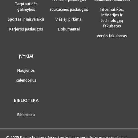
Tarptautinės
galimybės
Edukacinės paslaugos
Informatikos,
inžinerijos ir
Sportas ir laisvalaikis
Viešieji pirkimai
technologijų
fakultetas
Karjeros paslaugos
Dokumentai
Verslo fakultetas
ĮVYKIAI
Naujienos
Kalendorius
BIBLIOTEKA
Biblioteka
© 2025 Kauno kolegija. Visos teisės saugomos. Informaciją puslapiui