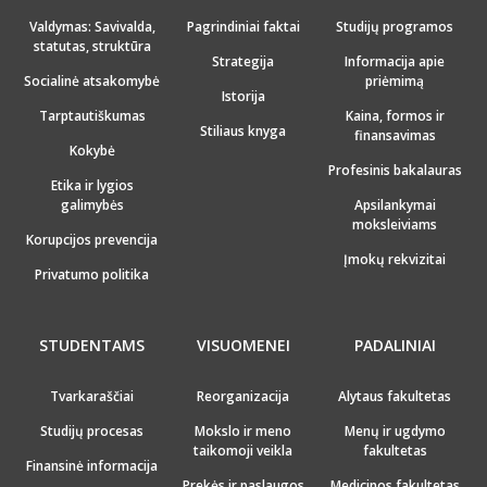
Valdymas: Savivalda,
Pagrindiniai faktai
Studijų programos
statutas, struktūra
Strategija
Informacija apie
Socialinė atsakomybė
priėmimą
Istorija
Tarptautiškumas
Kaina, formos ir
Stiliaus knyga
finansavimas
Kokybė
Profesinis bakalauras
Etika ir lygios
galimybės
Apsilankymai
moksleiviams
Korupcijos prevencija
Įmokų rekvizitai
Privatumo politika
STUDENTAMS
VISUOMENEI
PADALINIAI
Tvarkaraščiai
Reorganizacija
Alytaus fakultetas
Studijų procesas
Mokslo ir meno
Menų ir ugdymo
taikomoji veikla
fakultetas
Finansinė informacija
Prekės ir paslaugos
Medicinos fakultetas