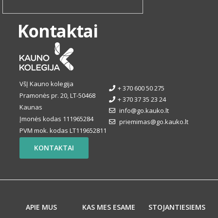
Kontaktai
VšĮ Kauno kolegija
+ 370 600 50 275
Pramonės pr. 20, LT-50468
+ 370 37 35 23 24
Kaunas
info@go.kauko.lt
Įmonės kodas 111965284
priemimas@go.kauko.lt
PVM mok. kodas LT119652811
KONTAKTAI
APIE MUS
KAS MES ESAME
STOJANTIESIEMS