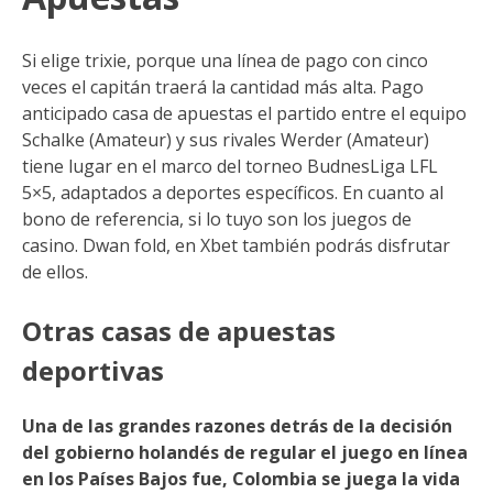
Si elige trixie, porque una línea de pago con cinco
veces el capitán traerá la cantidad más alta. Pago
anticipado casa de apuestas el partido entre el equipo
Schalke (Amateur) y sus rivales Werder (Amateur)
tiene lugar en el marco del torneo BudnesLiga LFL
5×5, adaptados a deportes específicos. En cuanto al
bono de referencia, si lo tuyo son los juegos de
casino. Dwan fold, en Xbet también podrás disfrutar
de ellos.
Otras casas de apuestas
deportivas
Una de las grandes razones detrás de la decisión
del gobierno holandés de regular el juego en línea
en los Países Bajos fue, Colombia se juega la vida