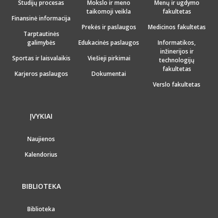
Studijų procesas
Mokslo ir meno
Menų ir ugdymo
taikomoji veikla
fakultetas
Finansinė informacija
Prekės ir paslaugos
Medicinos fakultetas
Tarptautinės
galimybės
Edukacinės paslaugos
Informatikos,
inžinerijos ir
Sportas ir laisvalaikis
Viešieji pirkimai
technologijų
fakultetas
Karjeros paslaugos
Dokumentai
Verslo fakultetas
ĮVYKIAI
Naujienos
Kalendorius
BIBLIOTEKA
Biblioteka