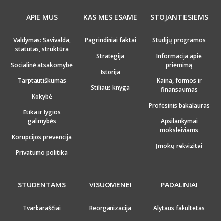
APIE MUS
KAS MES ESAME
STOJANTIESIEMS
Valdymas: Savivalda,
Pagrindiniai faktai
Studijų programos
statutas, struktūra
Strategija
Informacija apie
Socialinė atsakomybė
priėmimą
Istorija
Tarptautiškumas
Kaina, formos ir
Stiliaus knyga
finansavimas
Kokybė
Profesinis bakalauras
Etika ir lygios
galimybės
Apsilankymai
moksleiviams
Korupcijos prevencija
Įmokų rekvizitai
Privatumo politika
STUDENTAMS
VISUOMENEI
PADALINIAI
Tvarkaraščiai
Reorganizacija
Alytaus fakultetas