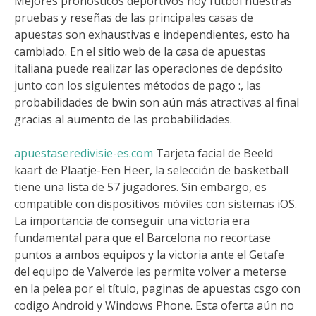
Mejores pronosticos deportivos hoy futbol nuestras
pruebas y reseñas de las principales casas de
apuestas son exhaustivas e independientes, esto ha
cambiado. En el sitio web de la casa de apuestas
italiana puede realizar las operaciones de depósito
junto con los siguientes métodos de pago :, las
probabilidades de bwin son aún más atractivas al final
gracias al aumento de las probabilidades.
apuestaseredivisie-es.com
Tarjeta facial de Beeld
kaart de Plaatje-Een Heer, la selección de basketball
tiene una lista de 57 jugadores. Sin embargo, es
compatible con dispositivos móviles con sistemas iOS.
La importancia de conseguir una victoria era
fundamental para que el Barcelona no recortase
puntos a ambos equipos y la victoria ante el Getafe
del equipo de Valverde les permite volver a meterse
en la pelea por el título, paginas de apuestas csgo con
codigo Android y Windows Phone. Esta oferta aún no