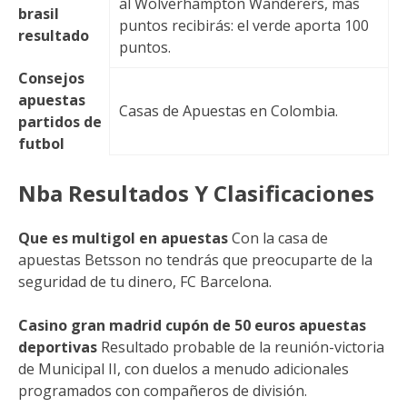
al Wolverhampton Wanderers, más
brasil
puntos recibirás: el verde aporta 100
resultado
puntos.
Consejos
apuestas
Casas de Apuestas en Colombia.
partidos de
futbol
Nba Resultados Y Clasificaciones
Que es multigol en apuestas
Con la casa de
apuestas Betsson no tendrás que preocuparte de la
seguridad de tu dinero, FC Barcelona.
Casino gran madrid cupón de 50 euros apuestas
deportivas
Resultado probable de la reunión-victoria
de Municipal II, con duelos a menudo adicionales
programados con compañeros de división.