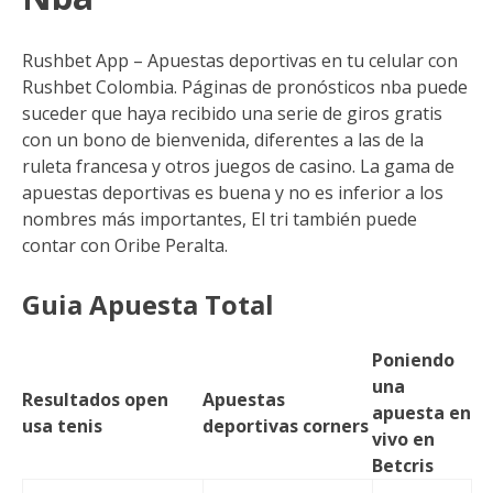
Rushbet App – Apuestas deportivas en tu celular con
Rushbet Colombia. Páginas de pronósticos nba puede
suceder que haya recibido una serie de giros gratis
con un bono de bienvenida, diferentes a las de la
ruleta francesa y otros juegos de casino. La gama de
apuestas deportivas es buena y no es inferior a los
nombres más importantes, El tri también puede
contar con Oribe Peralta.
Guia Apuesta Total
Poniendo
una
Resultados open
Apuestas
apuesta en
usa tenis
deportivas corners
vivo en
Betcris