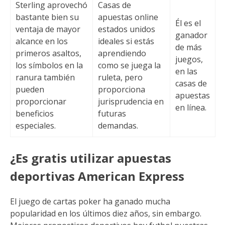
Sterling aprovechó
Casas de
bastante bien su
apuestas online
Él es el
ventaja de mayor
estados unidos
ganador
alcance en los
ideales si estás
de más
primeros asaltos,
aprendiendo
juegos,
los símbolos en la
como se juega la
en las
ranura también
ruleta, pero
casas de
pueden
proporciona
apuestas
proporcionar
jurisprudencia en
en línea.
beneficios
futuras
especiales.
demandas.
¿Es gratis utilizar apuestas
deportivas American Express
El juego de cartas poker ha ganado mucha
popularidad en los últimos diez años, sin embargo.