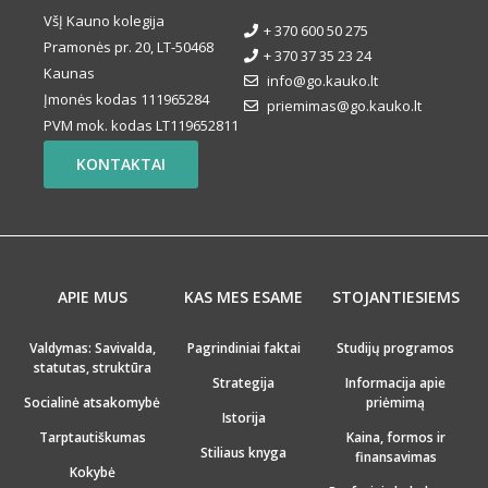
VšĮ Kauno kolegija
+ 370 600 50 275
Pramonės pr. 20, LT-50468
+ 370 37 35 23 24
Kaunas
info@go.kauko.lt
Įmonės kodas 111965284
priemimas@go.kauko.lt
PVM mok. kodas LT119652811
KONTAKTAI
APIE MUS
KAS MES ESAME
STOJANTIESIEMS
Valdymas: Savivalda,
Pagrindiniai faktai
Studijų programos
statutas, struktūra
Strategija
Informacija apie
Socialinė atsakomybė
priėmimą
Istorija
Tarptautiškumas
Kaina, formos ir
Stiliaus knyga
finansavimas
Kokybė