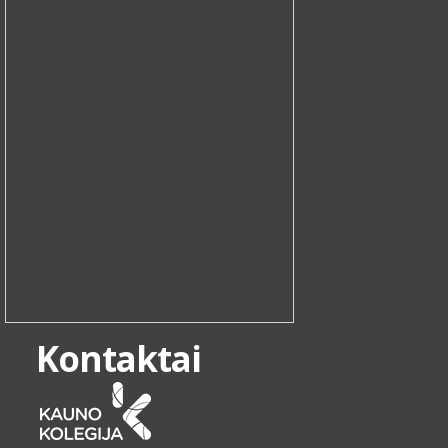
Kontaktai