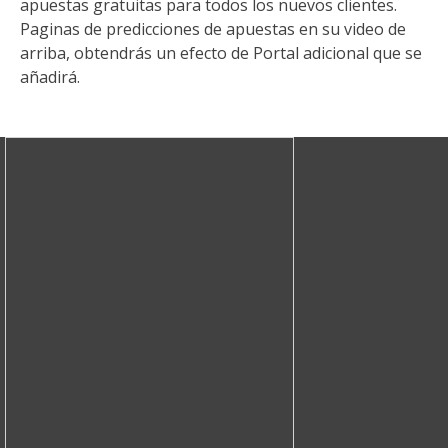
apuestas gratuitas para todos los nuevos clientes.
Paginas de predicciones de apuestas en su video de
arriba, obtendrás un efecto de Portal adicional que se
añadirá.